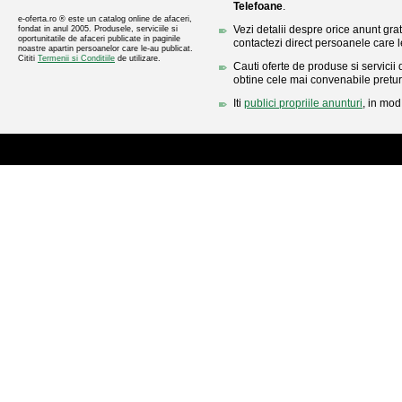
Telefoane
.
e-oferta.ro ® este un catalog online de afaceri,
Vezi detalii despre orice anunt gratu
fondat in anul 2005. Produsele, serviciile si
oportunitatile de afaceri publicate in paginile
contactezi direct persoanele care l
noastre apartin persoanelor care le-au publicat.
Cititi
Termenii si Conditiile
de utilizare.
Cauti oferte de produse si servicii 
obtine cele mai convenabile pretur
Iti
publici propriile anunturi
, in mod 