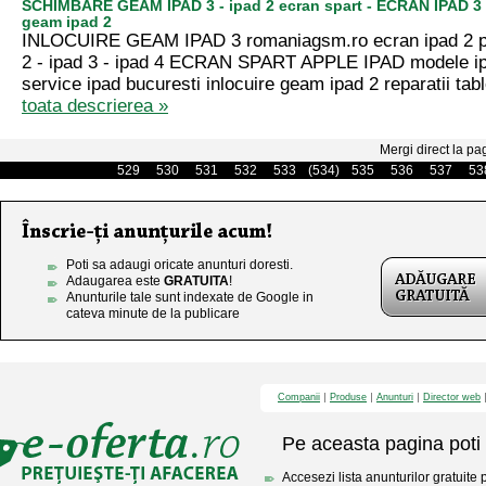
SCHIMBARE GEAM IPAD 3 - ipad 2 ecran spart - ECRAN IPAD 3 
geam ipad 2
INLOCUIRE GEAM IPAD 3 romaniagsm.ro ecran ipad 2 pre
2 - ipad 3 - ipad 4 ECRAN SPART APPLE IPAD modele ip
service ipad bucuresti inlocuire geam ipad 2 reparatii tabl
toata descrierea »
Mergi direct la pa
529
530
531
532
533
(534)
535
536
537
53
Poti sa adaugi oricate anunturi doresti.
Adaugarea este
GRATUITA
!
Anunturile tale sunt indexate de Google in
cateva minute de la publicare
Companii
Produse
Anunturi
Director web
Pe aceasta pagina poti 
Accesezi lista anunturilor gratuite 