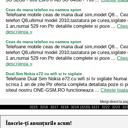
Ceas de mana telefon cu camera spion
Telefoane mobile ceas de mana dual sim,model Q8... Ce
telefon Q8,ultimul model 2010,tastatura pe curea,sigilate 
1 an,numai 529 ron Ptr detaliile complete si poze ...
Cites
descrierea »
Ceas de mana telefon cu camera spion
Telefoane mobile ceas de mana dual sim,model Q8... Ce
telefon Q8,ultimul model 2010,tastatura pe curea,sigilate 
1 an,numai 529 ron Ptr detaliile complete si poze ...
Cites
descrierea »
Dual Sim Nokia e72 cu wifi si tv sigilate
Telefoane Dual Sim Nokia e72 cu wifi si tv sigilate Numai
scrisa 1 an de zile Ptr oferta completa detaliata poze si pre
siteul nostru ONE-GSM.RO functioneaza ...
Citeste toat
Mergi direct la pa
3215
3216
3217
3218
3219
(3220)
3221
3222
3223
32