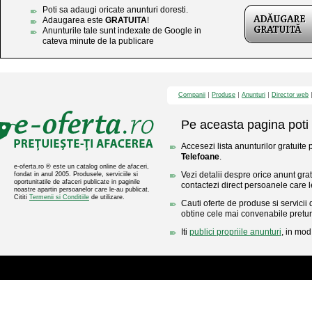
Poti sa adaugi oricate anunturi doresti.
Adaugarea este
GRATUITA
!
Anunturile tale sunt indexate de Google in
cateva minute de la publicare
Companii
Produse
Anunturi
Director web
Pe aceasta pagina poti 
Accesezi lista anunturilor gratuite 
Telefoane
.
e-oferta.ro ® este un catalog online de afaceri,
Vezi detalii despre orice anunt gratu
fondat in anul 2005. Produsele, serviciile si
oportunitatile de afaceri publicate in paginile
contactezi direct persoanele care l
noastre apartin persoanelor care le-au publicat.
Cititi
Termenii si Conditiile
de utilizare.
Cauti oferte de produse si servicii 
obtine cele mai convenabile pretur
Iti
publici propriile anunturi
, in mod 