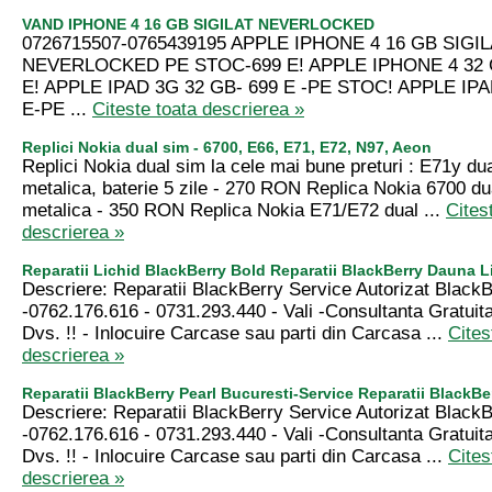
VAND IPHONE 4 16 GB SIGILAT NEVERLOCKED
0726715507-0765439195 APPLE IPHONE 4 16 GB SIGI
NEVERLOCKED PE STOC-699 E! APPLE IPHONE 4 32 
E! APPLE IPAD 3G 32 GB- 699 E -PE STOC! APPLE IPA
E-PE ...
Citeste toata descrierea »
Replici Nokia dual sim - 6700, E66, E71, E72, N97, Aeon
Replici Nokia dual sim la cele mai bune preturi : E71y du
metalica, baterie 5 zile - 270 RON Replica Nokia 6700 du
metalica - 350 RON Replica Nokia E71/E72 dual ...
Cites
descrierea »
Reparatii Lichid BlackBerry Bold Reparatii BlackBerry Dauna L
Descriere: Reparatii BlackBerry Service Autorizat Black
-0762.176.616 - 0731.293.440 - Vali -Consultanta Gratuita
Dvs. !! - Inlocuire Carcase sau parti din Carcasa ...
Cites
descrierea »
Reparatii BlackBerry Pearl Bucuresti-Service Reparatii BlackBe
Descriere: Reparatii BlackBerry Service Autorizat Black
-0762.176.616 - 0731.293.440 - Vali -Consultanta Gratuita
Dvs. !! - Inlocuire Carcase sau parti din Carcasa ...
Cites
descrierea »