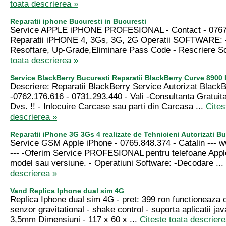
toata descrierea »
Reparatii iphone Bucuresti in Bucuresti
Service APPLE iPHONE PROFESIONAL - Contact - 0767
Reparatii iPHONE 4, 3Gs, 3G, 2G Operatii SOFTWARE: 
Resoftare, Up-Grade,Eliminare Pass Code - Rescriere Sof
toata descrierea »
Service BlackBerry Bucuresti Reparatii BlackBerry Curve 8900 
Descriere: Reparatii BlackBerry Service Autorizat Black
-0762.176.616 - 0731.293.440 - Vali -Consultanta Gratuita
Dvs. !! - Inlocuire Carcase sau parti din Carcasa ...
Cites
descrierea »
Reparatii iPhone 3G 3Gs 4 realizate de Tehnicieni Autorizati Bu
Service GSM Apple iPhone - 0765.848.374 - Catalin --
--- -Oferim Service PROFESIONAL pentru telefoane Appl
model sau versiune. - Operatiuni Software: -Decodare ...
descrierea »
Vand Replica Iphone dual sim 4G
Replica Iphone dual sim 4G - pret: 399 ron functioneaza c
senzor gravitational - shake control - suporta aplicatii ja
3,5mm Dimensiuni - 117 x 60 x ...
Citeste toata descriere