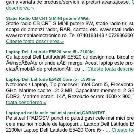
gama variata de produse/servicii la preturi avantajoase.
C
descrierea »
Statie Radio CB CRT S MINI putere 8 Wati
Statie radio CB CRT S MINI putere 8W, statie radio tir, st
scapa de amenzi radar, RAR, cantar, etc. www.statiiradio
www.romaniaelectronice.ro, Tel 0740188148 / 0728863007 
Citeste toata descrierea »
Laptop Dell Latitude E5520 core i5 - 2100lei
Cu laptopul Dell Latitudeâ¢ E5520 cu design nou, biroul d
Ã®nsoÅ£eÅte oriunde aÅ£i merge. Acest laptop este proi
clasÄ mobilÄ de profesioniÅti, cu ...
Citeste toata descrie
Laptop Dell Latitude E5420 Core i5 - 1999lei
Notebook / Laptop, Tip procesor: Intel Core i5, Frecventa
GHz, Marime cache L2: 3 MB, Capacitate memorie: 2 GB
DDR3, Marime ecran: 14\", Rezolutie ecran: 1600 x 900, T
toata descrierea »
Laptopuri noi la cele mai mici preturi,GARANTAT.
Pe siteul IPADGSM punct ro puteti gasi cele mai mici pret
cele mai noi modele de laptopuri... Laptop Dell Latitude E
2100lei Laptop Dell Latitude E5420 Core i5 - ...
Citeste to