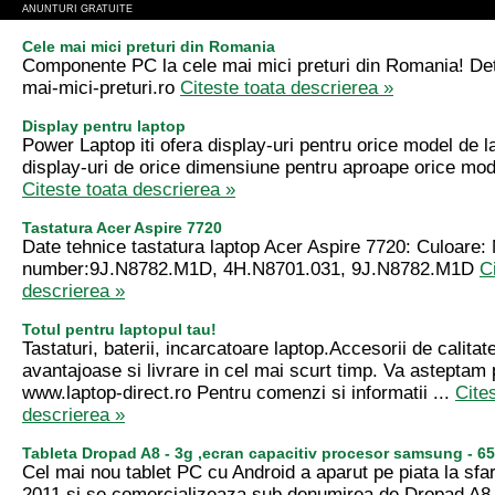
ANUNTURI GRATUITE
Cele mai mici preturi din Romania
Componente PC la cele mai mici preturi din Romania! Det
mai-mici-preturi.ro
Citeste toata descrierea »
Display pentru laptop
Power Laptop iti ofera display-uri pentru orice model de 
display-uri de orice dimensiune pentru aproape orice mod
Citeste toata descrierea »
Tastatura Acer Aspire 7720
Date tehnice tastatura laptop Acer Aspire 7720: Culoare:
number:9J.N8782.M1D, 4H.N8701.031, 9J.N8782.M1D
C
descrierea »
Totul pentru laptopul tau!
Tastaturi, baterii, incarcatoare laptop.Accesorii de calitate
avantajoase si livrare in cel mai scurt timp. Va asteptam 
www.laptop-direct.ro Pentru comenzi si informatii ...
Cite
descrierea »
Tableta Dropad A8 - 3g ,ecran capacitiv procesor samsung - 65
Cel mai nou tablet PC cu Android a aparut pe piata la sfars
2011 si se comercializeaza sub denumirea de Dropad A8