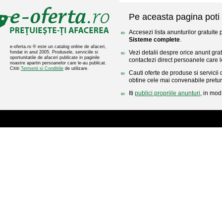
Pe aceasta pagina poti 
Accesezi lista anunturilor gratuite 
Sisteme complete
.
e-oferta.ro ® este un catalog online de afaceri,
Vezi detalii despre orice anunt gratu
fondat in anul 2005. Produsele, serviciile si
oportunitatile de afaceri publicate in paginile
contactezi direct persoanele care l
noastre apartin persoanelor care le-au publicat.
Cititi
Termenii si Conditiile
de utilizare.
Cauti oferte de produse si servicii 
obtine cele mai convenabile pretur
Iti
publici propriile anunturi
, in mod 