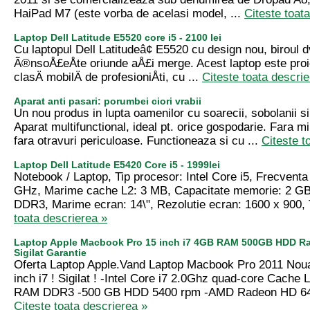
HaiPad M7 (este vorba de acelasi model, ...
Citeste toat
Laptop Dell Latitude E5520 core i5 - 2100 lei
Cu laptopul Dell Latitudeâ¢ E5520 cu design nou, biroul d
Ã®nsoÅ£eÅte oriunde aÅ£i merge. Acest laptop este proi
clasÄ mobilÄ de profesioniÅti, cu ...
Citeste toata descrie
Aparat anti pasari: porumbei ciori vrabii
Un nou produs in lupta oamenilor cu soarecii, sobolanii si 
Aparat multifunctional, ideal pt. orice gospodarie. Fara mi
fara otravuri periculoase. Functioneaza si cu ...
Citeste t
Laptop Dell Latitude E5420 Core i5 - 1999lei
Notebook / Laptop, Tip procesor: Intel Core i5, Frecventa
GHz, Marime cache L2: 3 MB, Capacitate memorie: 2 GB
DDR3, Marime ecran: 14\", Rezolutie ecran: 1600 x 900, T
toata descrierea »
Laptop Apple Macbook Pro 15 inch i7 4GB RAM 500GB HDD 
Sigilat Garantie
Oferta Laptop Apple.Vand Laptop Macbook Pro 2011 Nou
inch i7 ! Sigilat ! -Intel Core i7 2.0Ghz quad-core Cach
RAM DDR3 -500 GB HDD 5400 rpm -AMD Radeon HD 64
Citeste toata descrierea »