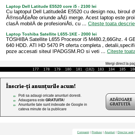
Laptop Dell Latitude E5520 core i5 - 2100 lei
Cu laptopul Dell Latitudeâ¢ E5520 cu design nou, biroul d
Ã®nsoÅ£eÅte oriunde aÅ£i merge. Acest laptop este proi
clasÄ mobilÄ de profesioniÅti, cu ...
Citeste toata descrie
Laptop Toshiba Satellite L655-1KE - 2000 lei
TOSHIBA Satellite L655 Procesor i5 M480.2,66Ghz. 4 G
640 HDD. ATI HD 5470 Pt oferta completa , detalii,specifica
poze accesati siteul IPADGSM.RO si veti ...
Citeste toat
Mergi direct la pa
177
178
179
180
181
(182)
183
184
185
18
Poti sa adaugi oricate anunturi doresti.
Adaugarea este
GRATUITA
!
Anunturile tale sunt indexate de Google in
cateva minute de la publicare
Companii
Produse
Anunturi
Director web