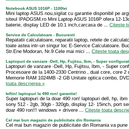
Notebook ASUS 1016P - 1100lei
Mini laptop ASUS nou,sigilat cu garantie disponibil pe arg
siteul IPADGSM.ro Mini Laptop ASUS 1016P ofera 12-13o
baterie, display LED de 10.1 inch,carcasa de ...
Citeste t
Service de Calculatoare - Bucuresti
Repatatii calculatoare, reparatii laptop, retele de calcula
toate astea intr-un singur loc E-Service Calculatoare. Buc
Str.Ene Modoran, Nr.9 Cele mai mici ...
Citeste toata des
Laptopuri de vanzare -Dell, Hp, Fujitsu, Ibm, - Super configurat
Laptopuri de vanzare -Dell, Hp, Fujitsu, Ibm, - Super confi
Procesoare de la 1400-2330 Centrino , dual core, core 2 
Memorie RAM 1024MB -2 GB Unitate optica combo, DV
toata descrierea »
Ieftin! laptopuri la 490 ron! garantie!
Super laptopuri de la doar 490 ron! laptopuri dell, hp, ibm
sony 512 - 2gb, 30gb - 320gb, display 12- 15inch, port seri
doar 490 ron!!! windows + drivere ...
Citeste toata descri
Cel mai bun magazin de publicitate din Romania
Cel mai bun magazin de publicitate din Romania va pune l