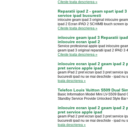
Citeste toata descrierea »
Reparatii ipad 2 - geam spart ipad 3 
service ipad bucuresti
inlocuire geam ipad 3 original inlocuire ge
ipad 2 Ecran iPAD 2 SCHIMB touch screen ipad 
Citeste toata descrierea »
inlocuire geam ipad 3 Reparatii ipa
inlocuire ecran ipad 2
Service profesional apple ipad inlocuire ge
geam ipad 3 original reparatii ipad 2 IPAD 3 
Citeste toata descrierea »
inlocuire ecran ipad 2 geam ipad 2 
pret service apple ipad
geam iPad 2 pret ecran ipad 3 pret service ipa
bucuresti ipad nu se mai deschide - ipad nu s
toata descrierea »
Telefon Louis Vuitton S509 Dual Si
Basic Information Model Mini LV-S509 Ban
Standby Service Provide Unlocked Style Bar C
inlocuire ecran ipad 2 geam ipad 2 
pret service apple ipad
geam iPad 2 pret ecran ipad 3 pret service ipa
bucuresti ipad nu se mai deschide - ipad nu s
toata descrierea »