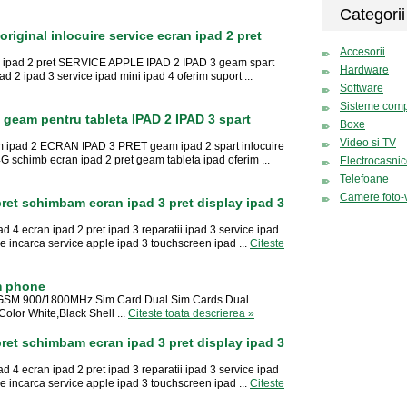
Categorii
original inlocuire service ecran ipad 2 pret
Accesorii
am ipad 2 pret SERVICE APPLE IPAD 2 IPAD 3 geam spart
Hardware
2 ipad 3 service ipad mini ipad 4 oferim suport ...
Software
Sisteme comp
d geam pentru tableta IPAD 2 IPAD 3 spart
Boxe
Video si TV
am ipad 2 ECRAN IPAD 3 PRET geam ipad 2 spart inlocuire
4G schimb ecran ipad 2 pret geam tableta ipad oferim ...
Electrocasni
Telefoane
Camere foto-
pret schimbam ecran ipad 3 pret display ipad 3
d 4 ecran ipad 2 pret ipad 3 reparatii ipad 3 service ipad
e incarca service apple ipad 3 touchscreen ipad ...
Citeste
m phone
d GSM 900/1800MHz Sim Card Dual Sim Cards Dual
olor White,Black Shell ...
Citeste toata descrierea »
pret schimbam ecran ipad 3 pret display ipad 3
d 4 ecran ipad 2 pret ipad 3 reparatii ipad 3 service ipad
e incarca service apple ipad 3 touchscreen ipad ...
Citeste