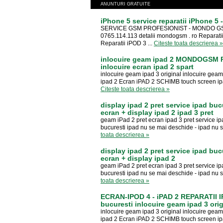
ANUNTURI GRATUITE
iPhone 5 service reparatii iPhone 
SERVICE GSM PROFESIONIST - MONDO GSM 
0765.114.113 detalii mondogsm . ro Reparatii
Reparatii iPOD 3 ...
Citeste toata descrierea »
inlocuire geam ipad 2 MONDOGSM RE
inlocuire ecran ipad 2 spart
inlocuire geam ipad 3 original inlocuire ge
ipad 2 Ecran iPAD 2 SCHIMB touch screen ipad 
Citeste toata descrierea »
display ipad 2 pret service ipad bu
ecran + display ipad 2 ipad 3 pret
geam iPad 2 pret ecran ipad 3 pret service ipa
bucuresti ipad nu se mai deschide - ipad nu s
toata descrierea »
display ipad 2 pret service ipad bu
ecran + display ipad 2
geam iPad 2 pret ecran ipad 3 pret service ipa
bucuresti ipad nu se mai deschide - ipad nu s
toata descrierea »
ECRAN-IPOD 4 - iPAD 2 REPARATII IP
bucuresti inlocuire geam ipad 3 orig
inlocuire geam ipad 3 original inlocuire ge
ipad 2 Ecran iPAD 2 SCHIMB touch screen ipad 