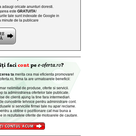
a adaugi oricate anunturi doresti.
area este
GRATUITA
!
rile tale sunt indexate de Google in
a minute de la publicare
cerea ta
merita cea mai eficienta promovare!
ferta.ro, firma ta are urmatoarele beneficii:
r nelimitat de produse, oferte si servicii.
p la administrarea ofertelor tale publicate.
se de clienti ajung la tine fara intermediari.
de cunostinte tehnice pentru administrare cont.
dusele si serviciile firmei tale nu apar reclame.
entru a obtine o pozitionare cat mai buna a
e in rezultatele oferite de motoarele de cautare.