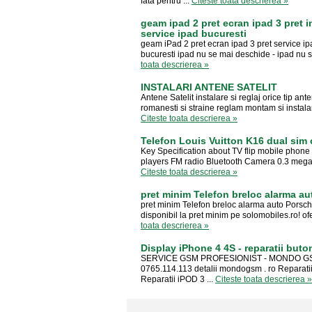
fata pentru ...
Citeste toata descrierea »
geam ipad 2 pret ecran ipad 3 pret i
service ipad bucuresti
geam iPad 2 pret ecran ipad 3 pret service ipa
bucuresti ipad nu se mai deschide - ipad nu s
toata descrierea »
INSTALARI ANTENE SATELIT
Antene Satelit instalare si reglaj orice tip a
romanesti si straine reglam montam si instala
Citeste toata descrierea »
Telefon Louis Vuitton K16 dual sim
Key Specification about TV flip mobile phon
players FM radio Bluetooth Camera 0.3 mega 
Citeste toata descrierea »
pret minim Telefon breloc alarma a
pret minim Telefon breloc alarma auto Porsch
disponibil la pret minim pe solomobiles.ro! of
toata descrierea »
Display iPhone 4 4S - reparatii but
SERVICE GSM PROFESIONIST - MONDO GSM 
0765.114.113 detalii mondogsm . ro Reparatii
Reparatii iPOD 3 ...
Citeste toata descrierea »