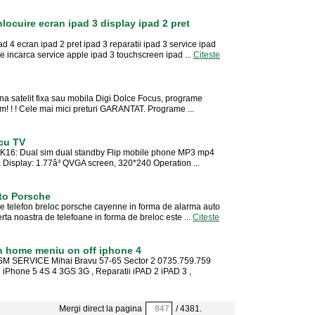
nlocuire ecran ipad 3 display ipad 2 pret
d 4 ecran ipad 2 pret ipad 3 reparatii ipad 3 service ipad
e incarca service apple ipad 3 touchscreen ipad ...
Citeste
ntena satelit fixa sau mobila Digi Dolce Focus, programe
m! ! ! Cele mai mici preturi GARANTAT. Programe ...
 cu TV
e K16: Dual sim dual standby Flip mobile phone MP3 mp4
Display: 1.77â³ QVGA screen, 320*240 Operation ...
uto Porsche
e telefon breloc porsche cayenne in forma de alarma auto
erta noastra de telefoane in forma de breloc este ...
Citeste
on home meniu on off iphone 4
SERVICE Mihai Bravu 57-65 Sector 2 0735.759.759
 iPhone 5 4S 4 3GS 3G , Reparatii iPAD 2 iPAD 3 ,
Mergi direct la pagina
/ 4381.