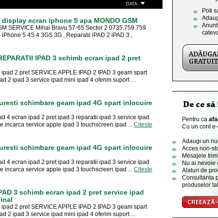
DATA
Poti s
Adaug
5 - display ecran iphone 5 apa MONDO GSM
Anuntu
SERVICE Mihai Bravu 57-65 Sector 2 0735.759.759
catev
 iPhone 5 4S 4 3GS 3G , Reparatii iPAD 2 iPAD 3 ,
PARATII IPAD 3 schimb ecran ipad 2 pret
am ipad 2 pret SERVICE APPLE IPAD 2 IPAD 3 geam spart
2 ipad 3 service ipad mini ipad 4 oferim suport ...
curesti schimbare geam ipad 4G spart inlocuire
d 4 ecran ipad 2 pret ipad 3 reparatii ipad 3 service ipad
Pentru ca
afa
e incarca service apple ipad 3 touchscreen ipad ...
Citeste
Cu un cont e-o
Adaugi un numa
curesti schimbare geam ipad 4G spart inlocuire
Acces non-sto
Mesajele trimi
d 4 ecran ipad 2 pret ipad 3 reparatii ipad 3 service ipad
Nu ai nevoie 
e incarca service apple ipad 3 touchscreen ipad ...
Citeste
Alaturi de pro
Consultanta p
produselor tal
AD 3 schimb ecran ipad 2 pret service ipad
inal
am ipad 2 pret SERVICE APPLE IPAD 2 IPAD 3 geam spart
2 ipad 3 service ipad mini ipad 4 oferim suport ...