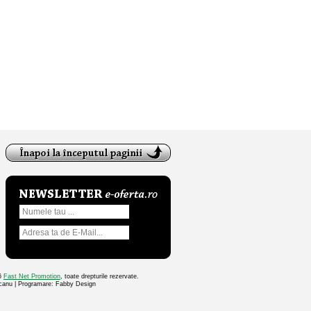
26
Fast Net Promotion
, toate drepturile rezervate.
ocanu | Programare: Fabby Design