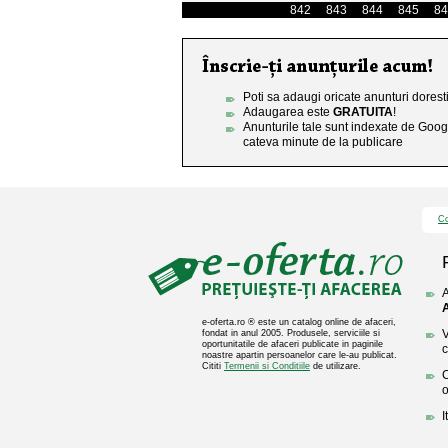
842
843
844
845
84
Poti sa adaugi oricate anunturi doresti
Adaugarea este
GRATUITA
!
Anunturile tale sunt indexate de Goog
cateva minute de la publicare
Co
A
A
e-oferta.ro ® este un catalog online de afaceri,
V
fondat in anul 2005. Produsele, serviciile si
oportunitatile de afaceri publicate in paginile
c
noastre apartin persoanelor care le-au publicat.
Cititi
Termenii si Conditiile
de utilizare.
C
o
I