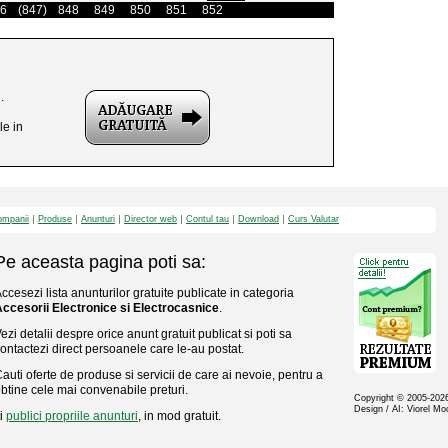
6
(847)
848
849
850
851
852
.
le in
mpanii
Produse
Anunturi
Director web
Contul tau
Download
Curs Valutar
Pe aceasta pagina poti sa:
ccesezi lista anunturilor gratuite publicate in categoria
ccesorii Electronice si Electrocasnice
.
ezi detalii despre orice anunt gratuit publicat si poti sa
ontactezi direct persoanele care le-au postat.
auti oferte de produse si servicii de care ai nevoie, pentru a
btine cele mai convenabile preturi.
Copyright © 2005-20
Design / AI: Viorel M
ti
publici propriile anunturi
, in mod gratuit.