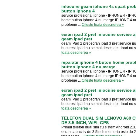
inlocuire geam iphone 4s spart pr
button iphone 4
service profesional iphone - IPHONE 4 - IP
home button iphone 4 nu merge IPHONE 4 nu
probleme ...
Citeste toata descrierea »
ecran ipad 2 pret inlocuire service 
geam ipad pret
geam iPad 2 pret ecran ipad 3 pret service ipa
bucuresti ipad nu se mai deschide - ipad nu s
toata descrierea »
reparatii iphone 4 buton home prob
button iphone 4 nu merge
service profesional iphone - IPHONE 4 - IP
home button iphone 4 nu merge IPHONE 4 nu
probleme ...
Citeste toata descrierea »
ecran ipad 2 pret inlocuire service 
geam ipad pret
geam iPad 2 pret ecran ipad 3 pret service ipa
bucuresti ipad nu se mai deschide - ipad nu s
toata descrierea »
TELEFON DUAL SIM LENOVO A60 CU
DE 3.5 INCH, WIFI, GPS
Primul telefon dual sim cu sistem Android 2
ecran capacitiv de 3.5inch,memoria este de