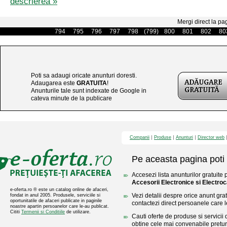
descrierea »
Mergi direct la pa
794
795
796
797
798
(799)
800
801
802
80
Poti sa adaugi oricate anunturi doresti.
Adaugarea este
GRATUITA
!
Anunturile tale sunt indexate de Google in
cateva minute de la publicare
Companii
Produse
Anunturi
Director web
Pe aceasta pagina poti 
Accesezi lista anunturilor gratuite 
Accesorii Electronice si Electro
e-oferta.ro ® este un catalog online de afaceri,
Vezi detalii despre orice anunt gratu
fondat in anul 2005. Produsele, serviciile si
oportunitatile de afaceri publicate in paginile
contactezi direct persoanele care l
noastre apartin persoanelor care le-au publicat.
Cititi
Termenii si Conditiile
de utilizare.
Cauti oferte de produse si servicii 
obtine cele mai convenabile pretur