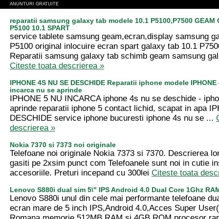
ANUNTURI GRATUITE
reparatii samsung galaxy tab modele 10.1 P5100,P7500 GEA
P5100 10.1 SPART
service tablete samsung geam,ecran,display samsung ga
P5100 original inlocuire ecran spart galaxy tab 10.1 P75
Reparatii samsung galaxy tab schimb geam samsung gala
Citeste toata descrierea »
IPHONE 4S NU SE DESCHIDE Reparatii iphone modele IPHONE 
incarca nu se aprinde
IPHONE 5 NU INCARCA iphone 4s nu se deschide - ipho
aprinde reparatii iphone 5 contact lichid, scapat in apa
DESCHIDE service iphone bucuresti iphone 4s nu se ...
descrierea »
Nokia 7370 si 7373 noi originale
Telefoane noi originale Nokia 7373 si 7370. Descrierea lo
gasiti pe 2xsim punct com Telefoanele sunt noi in cutie in
accesoriile. Preturi incepand cu 300lei
Citeste toata desc
Lenovo S880i dual sim 5\" IPS Android 4.0 Dual Core 1Ghz RA
Lenovo S880i unul din cele mai performante telefoane dua
ecran mare de 5 inch IPS,Android 4.0,Acces Super User(
Romana,memorie 512MB RAM si 4GB ROM,procesor rapi