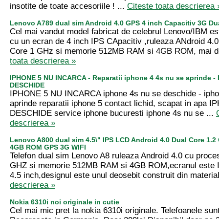
insotite de toate accesoriile ! ...
Citeste toata descrierea 
Lenovo A789 dual sim Android 4.0 GPS 4 inch Capacitiv 3G Du
Cel mai vandut model fabricat de celebrul Lenovo/IBM e
cu un ecran de 4 inch IPS CApacitiv ,ruleaza ANdroid 4.
Core 1 GHz si memorie 512MB RAM si 4GB ROM, mai de
toata descrierea »
IPHONE 5 NU INCARCA - Reparatii iphone 4 4s nu se aprinde -
DESCHIDE
IPHONE 5 NU INCARCA iphone 4s nu se deschide - ipho
aprinde reparatii iphone 5 contact lichid, scapat in apa
DESCHIDE service iphone bucuresti iphone 4s nu se ...
descrierea »
Lenovo A800 dual sim 4.5\" IPS LCD Android 4.0 Dual Core 1
4GB ROM GPS 3G WIFI
Telefon dual sim Lenovo A8 ruleaza Android 4.0 cu proce
GHZ si memorie 512MB RAM si 4GB ROM,ecranul este I
4.5 inch,designul este unul deosebit construit din material
descrierea »
Nokia 6310i noi originale in cutie
Cel mai mic pret la nokia 6310i originale. Telefoanele sunt