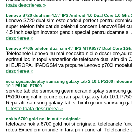
toata descrierea »
Lenovo S720 dual sim 4.5\" IPS Android 4.0 Dual Core 1.0 G
Lenovo S720 dual sim este cadoul perfect pentru domnis
super telefon fabricat de celebrul concern Lenovo/IBM c
4.5 inch,design inovator gandit special pentru doamne si 
descrierea »
Lenovo P700i telefon dual sim 4\" IPS MTK6577 Dual Core 1Gh
Telefoanele Lenovo nu mai necesita nici o descriere,au re
eprimul loc in topul vanzarilor de telefoane dual sim d
si EUROPA. IPADGSM va propune Lenovo p700i modelul 
descrierea »
ecran,geam,display samsung galaxy tab 2 10.1 P5100 inlocuir
10.1 P5100, P7500
service tablete samsung geam,ecran,display samsung ga
P5100 original inlocuire ecran spart galaxy tab 10.1 P75
Reparatii samsung galaxy tab schimb geam samsung gala
Citeste toata descrierea »
nokia 6700 gold noi in cutie originale
telefoane nokia 6700 gold noi si originale. telefoanele fun
retea Expediem oriunde in tara prin curierat. Telefoanele s