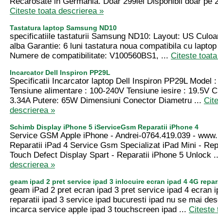
Recarosate in Germania. Doar 299lei Disponibil doar pe
Citeste toata descrierea »
Tastatura laptop Samsung ND10
specificatiile tastaturii Samsung ND10: Layout: US Culo
alba Garantie: 6 luni tastatura noua compatibila cu lap
Numere de compatibilitate: V100560BS1, ...
Citeste toata
Incarcator Dell Inspiron PP29L
Specificatii Incarcator laptop Dell Inspiron PP29L Model 
Tensiune alimentare : 100-240V Tensiune iesire : 19.5V Cu
3.34A Putere: 65W Dimensiuni Conector Diametru ...
Cit
descrierea »
Schimb Display iPhone 5 iServiceGsm Reparatii iPhone 4
Service GSM Apple iPhone - Andrei-0764.419.039 - www.
Reparatii iPad 4 Service Gsm Specializat iPad Mini - Repa
Touch Defect Display Spart - Reparatii iPhone 5 Unlock .
descrierea »
geam ipad 2 pret service ipad 3 inlocuire ecran ipad 4 4G repara
geam iPad 2 pret ecran ipad 3 pret service ipad 4 ecran i
reparatii ipad 3 service ipad bucuresti ipad nu se mai des
incarca service apple ipad 3 touchscreen ipad ...
Citeste 