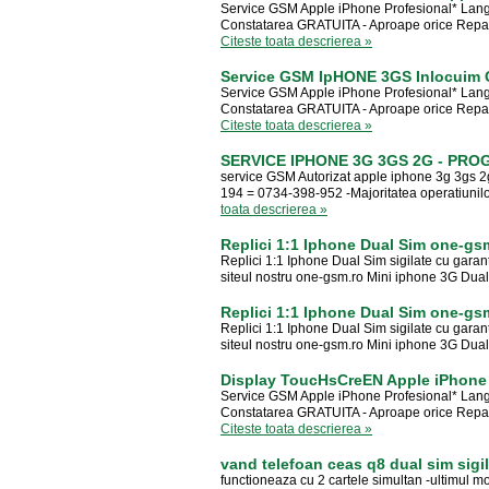
Service GSM Apple iPhone Profesional* Lang
Constatarea GRATUITA - Aproape orice Reparati
Citeste toata descrierea »
Service GSM IpHONE 3GS Inlocuim 
Service GSM Apple iPhone Profesional* Lang
Constatarea GRATUITA - Aproape orice Reparati
Citeste toata descrierea »
SERVICE IPHONE 3G 3GS 2G - PROGR
service GSM Autorizat apple iphone 3g 3gs 2g 
194 = 0734-398-952 -Majoritatea operatiunilo
toata descrierea »
Replici 1:1 Iphone Dual Sim one-gs
Replici 1:1 Iphone Dual Sim sigilate cu garanti
siteul nostru one-gsm.ro Mini iphone 3G Dual 
Replici 1:1 Iphone Dual Sim one-gs
Replici 1:1 Iphone Dual Sim sigilate cu garanti
siteul nostru one-gsm.ro Mini iphone 3G Dual 
Display ToucHsCreEN Apple iPhone 
Service GSM Apple iPhone Profesional* Lang
Constatarea GRATUITA - Aproape orice Reparati
Citeste toata descrierea »
vand telefoan ceas q8 dual sim sigi
functioneaza cu 2 cartele simultan -ultimul m