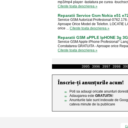
mp3/mp4 player -tastatura pe curea -touchscre
Citeste toata descrierea »
Reparatii Service Gsm Nokia e51 e7
Service GSM Autorizat Profesional-0762.176.6
Aproape Orice Model de Telefon. LOCATIE 
orice ...
Citeste toata descrierea »
Reparatii GSM aPPLE IpHONE 3g 3
Service GSM Apple iPhone Profesional* Lang
Constatarea GRATUITA - Aproape orice Reparati
Citeste toata descrierea »
3995
3996
3997
3998
39
Poti sa adaugi oricate anunturi doresti
Adaugarea este
GRATUITA
!
Anunturile tale sunt indexate de Goog
cateva minute de la publicare
Co