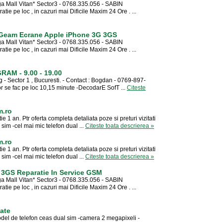
a Mall Vitan* Sector3 - 0768.335.056 - SABIN
e pe loc , in cazuri mai Dificile Maxim 24 Ore . ...
Geam Ecrane Apple iPhone 3G 3GS
a Mall Vitan* Sector3 - 0768.335.056 - SABIN
e pe loc , in cazuri mai Dificile Maxim 24 Ore . ...
AM - 9.00 - 19.00
- Sector 1 , Bucuresti. - Contact : Bogdan - 0769-897-
r se fac pe loc 10,15 minute -DecodarE SofT ...
Citeste
m.ro
e 1 an. Ptr oferta completa detaliata poze si preturi vizitati
sim -cel mai mic telefon dual ...
Citeste toata descrierea »
m.ro
e 1 an. Ptr oferta completa detaliata poze si preturi vizitati
sim -cel mai mic telefon dual ...
Citeste toata descrierea »
3GS Reparatie In Service GSM
a Mall Vitan* Sector3 - 0768.335.056 - SABIN
e pe loc , in cazuri mai Dificile Maxim 24 Ore . ...
late
odel de telefon ceas dual sim -camera 2 megapixeli -