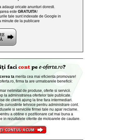
a adaugi oricate anunturi doresti.
area este
GRATUITA
!
rile tale sunt indexate de Google in
a minute de la publicare
cerea ta
merita cea mai eficienta promovare!
ferta.ro, firma ta are urmatoarele beneficii:
r nelimitat de produse, oferte si servicii.
p la administrarea ofertelor tale publicate.
se de clienti ajung la tine fara intermediari.
de cunostinte tehnice pentru administrare cont.
dusele si serviciile firmei tale nu apar reclame.
entru a obtine o pozitionare cat mai buna a
e in rezultatele oferite de motoarele de cautare.