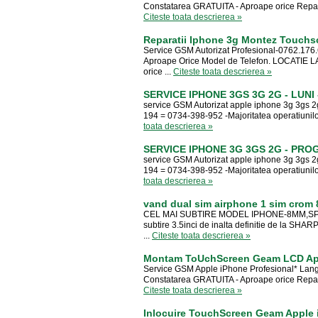
Constatarea GRATUITA - Aproape orice Reparati
Citeste toata descrierea »
Reparatii Iphone 3g Montez Touchsc
Service GSM Autorizat Profesional-0762.176.6
Aproape Orice Model de Telefon. LOCATIE 
orice ...
Citeste toata descrierea »
SERVICE IPHONE 3GS 3G 2G - LUNI
service GSM Autorizat apple iphone 3g 3gs 2g 
194 = 0734-398-952 -Majoritatea operatiunilo
toata descrierea »
SERVICE IPHONE 3G 3GS 2G - PROGR
service GSM Autorizat apple iphone 3g 3gs 2g 
194 = 0734-398-952 -Majoritatea operatiunilo
toata descrierea »
vand dual sim airphone 1 sim crom
CEL MAI SUBTIRE MODEL IPHONE-8MM,SPAT
subtire 3.5inci de inalta definitie de la SH
...
Citeste toata descrierea »
Montam ToUchScreen Geam LCD Appl
Service GSM Apple iPhone Profesional* Lang
Constatarea GRATUITA - Aproape orice Reparati
Citeste toata descrierea »
Inlocuire TouchScreen Geam Apple i