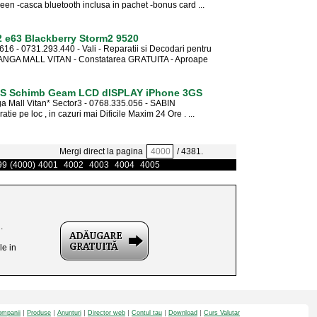
en -casca bluetooth inclusa in pachet -bonus card ...
2 e63 Blackberry Storm2 9520
16 - 0731.293.440 - Vali - Reparatii si Decodari pentru
LANGA MALL VITAN - Constatarea GRATUITA - Aproape
GS Schimb Geam LCD dISPLAY iPhone 3GS
a Mall Vitan* Sector3 - 0768.335.056 - SABIN
e pe loc , in cazuri mai Dificile Maxim 24 Ore . ...
Mergi direct la pagina
/ 4381.
99
(4000)
4001
4002
4003
4004
4005
.
le in
mpanii
Produse
Anunturi
Director web
Contul tau
Download
Curs Valutar