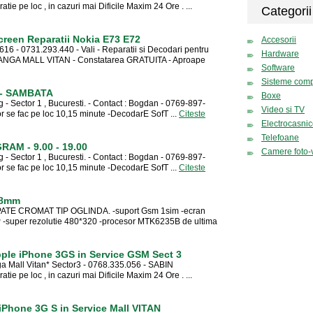
e pe loc , in cazuri mai Dificile Maxim 24 Ore . ...
Categorii
reen Reparatii Nokia E73 E72
Accesorii
16 - 0731.293.440 - Vali - Reparatii si Decodari pentru
Hardware
LANGA MALL VITAN - Constatarea GRATUITA - Aproape
Software
Sisteme comp
 - SAMBATA
Boxe
- Sector 1 , Bucuresti. - Contact : Bogdan - 0769-897-
Video si TV
r se fac pe loc 10,15 minute -DecodarE SofT ...
Citeste
Electrocasni
Telefoane
AM - 9.00 - 19.00
Camere foto-
- Sector 1 , Bucuresti. - Contact : Bogdan - 0769-897-
r se fac pe loc 10,15 minute -DecodarE SofT ...
Citeste
 8mm
E CROMAT TIP OGLINDA. -suport Gsm 1sim -ecran
ARP -super rezolutie 480*320 -procesor MTK6235B de ultima
e iPhone 3GS in Service GSM Sect 3
a Mall Vitan* Sector3 - 0768.335.056 - SABIN
e pe loc , in cazuri mai Dificile Maxim 24 Ore . ...
Phone 3G S in Service Mall VITAN