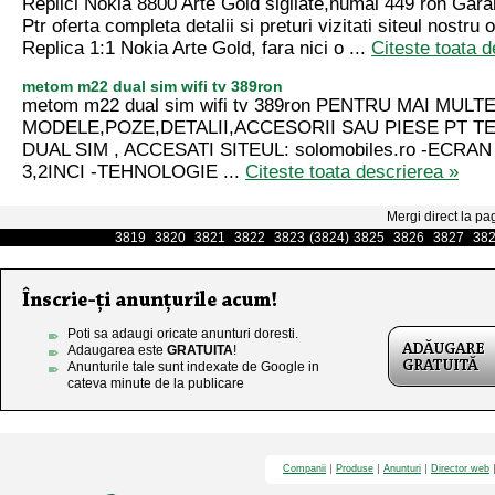
Replici Nokia 8800 Arte Gold sigilate,numai 449 ron Gara
Ptr oferta completa detalii si preturi vizitati siteul nostru
Replica 1:1 Nokia Arte Gold, fara nici o ...
Citeste toata d
metom m22 dual sim wifi tv 389ron
metom m22 dual sim wifi tv 389ron PENTRU MAI MULT
MODELE,POZE,DETALII,ACCESORII SAU PIESE PT 
DUAL SIM , ACCESATI SITEUL: solomobiles.ro -ECRA
3,2INCI -TEHNOLOGIE ...
Citeste toata descrierea »
Mergi direct la pa
3819
3820
3821
3822
3823
(3824)
3825
3826
3827
38
Poti sa adaugi oricate anunturi doresti.
Adaugarea este
GRATUITA
!
Anunturile tale sunt indexate de Google in
cateva minute de la publicare
Companii
Produse
Anunturi
Director web