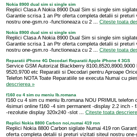
Nokia 8900 dual sim si single sim
Replici Clasa A Nokia 8900 Dual Sim si single sim sigila
Garantie scrisa 1 an Ptr oferta completa detalii si preturi v
nostru one-gsm.ro -functioneaza cu 2 ...
Citeste toata de
Nokia 8900 dual sim si single sim
Replici Clasa A Nokia 8900 Dual Sim si single sim sigila
Garantie scrisa 1 an Ptr oferta completa detalii si preturi v
nostru one-gsm.ro -functioneaza cu 2 ...
Citeste toata de
Reparatii iPhone 4G Decodari Reparatii Apple iPhone 4 3GS
Service GSM Autorizat Blackberry 8100,8520,8900,9000 
9520,9700 etc Reparatii si Decodari pentru Aproape Oric
Telefon NOTA Toate Reparatiile se executa Numai cu pies
descrierea »
f160 cu 4 sim cu meniu lb.romana
f160 cu 4 sim cu meniu lb.romana NOU PRIMUL telefon c
4simuri online f160 -4 sim permanent -display 2.2 inch - 
-rezolutie display 320x240 -slot ...
Citeste toata descrier
Replici Nokia 8800 Carbon noi,numai 419 ron
Replici Nokia 8800 Carbon sigilate Numai 419 ron Garanti
oferta completa detalii si preturi vizitati siteul nostru one