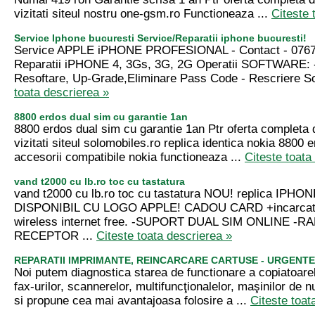
vizitati siteul nostru one-gsm.ro Functioneaza ...
Citeste 
Service Iphone bucuresti Service/Reparatii iphone bucuresti!
Service APPLE iPHONE PROFESIONAL - Contact - 0767
Reparatii iPHONE 4, 3Gs, 3G, 2G Operatii SOFTWARE: 
Resoftare, Up-Grade,Eliminare Pass Code - Rescriere Sof
toata descrierea »
8800 erdos dual sim cu garantie 1an
8800 erdos dual sim cu garantie 1an Ptr oferta completa de
vizitati siteul solomobiles.ro replica identica nokia 8800 
accesorii compatibile nokia functioneaza ...
Citeste toata
vand t2000 cu lb.ro toc cu tastatura
vand t2000 cu lb.ro toc cu tastatura NOU! replica IPHO
DISPONIBIL CU LOGO APPLE! CADOU CARD +incarcator
wireless internet free. -SUPORT DUAL SIM ONLINE -R
RECEPTOR ...
Citeste toata descrierea »
REPARATII IMPRIMANTE, REINCARCARE CARTUSE - URGENTE
Noi putem diagnostica starea de functionare a copiatoarel
fax-urilor, scannerelor, multifuncţionalelor, maşinilor de n
si propune cea mai avantajoasa folosire a ...
Citeste toat