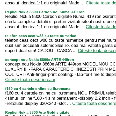
absolut identica 1:1 cu originalul Made ...
Citeste toata d
Replici Nokia 8800 Carbon noi,numai 419 ron
Replici Nokia 8800 Carbon sigilate Numai 419 ron Garanti
oferta completa detalii si preturi vizitati siteul nostru one
absolut identica 1:1 cu originalul Made ...
Citeste toata d
telefon ceas cect w88 cu taste numerice
telefon ceas cect w88 cu taste numerice pentru mai multe 
dual sim accesati solomobiles.ro, cea mai vatiata gama 
suport dual sim! CADOU : CASCA ...
Citeste toata descr
concept nou Nokia 8860e ARTE 449ron
concept nou Nokia 8860e ARTE 449ron MODEL NOU CCK
LUXURY !!! -FARA CARACTERE CHINEZESTI PRIN ME
COLTURI -Anti-finger-print coating; -Tap-for-time to displa
Citeste toata descrierea »
f160 cu 4 cartele online cu lb.romana
f160 cu 4 cartele online cu lb.romana NOU PRIMUL telefo
4simuri online f160 -4 sim permanent -display 2.2 inch - 
-rezolutie display 320x240 -slot ...
Citeste toata descrier
Replici Nokia 8800 Arte Gold sigilate