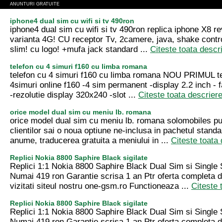
ANUNTURI GRATUITE
iphone4 dual sim cu wifi si tv 490ron
iphone4 dual sim cu wifi si tv 490ron replica iphone X8 re
varianta 4G! CU receptor Tv, 2camere, java, shake contro
slim! cu logo! +mufa jack standard ...
Citeste toata descr
telefon cu 4 simuri f160 cu limba romana
telefon cu 4 simuri f160 cu limba romana NOU PRIMUL te
4simuri online f160 -4 sim permanent -display 2.2 inch - 
-rezolutie display 320x240 -slot ...
Citeste toata descrier
orice model dual sim cu meniu lb. romana
orice model dual sim cu meniu lb. romana solomobiles pun
clientilor sai o noua optiune ne-inclusa in pachetul standar
anume, traducerea gratuita a meniului in ...
Citeste toata
Replici Nokia 8800 Saphire Black sigilate
Replici 1:1 Nokia 8800 Saphire Black Dual Sim si Single 
Numai 419 ron Garantie scrisa 1 an Ptr oferta completa det
vizitati siteul nostru one-gsm.ro Functioneaza ...
Citeste 
Replici Nokia 8800 Saphire Black sigilate
Replici 1:1 Nokia 8800 Saphire Black Dual Sim si Single 
Numai 419 ron Garantie scrisa 1 an Ptr oferta completa det