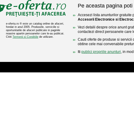
Pe aceasta pagina poti 
Accesezi lista anunturilor gratuite 
Accesorii Electronice si Electro
e-oferta.ro ® este un catalog online de afaceri,
Vezi detalii despre orice anunt gratu
fondat in anul 2005. Produsele, serviciile si
oportunitatile de afaceri publicate in paginile
contactezi direct persoanele care l
noastre apartin persoanelor care le-au publicat.
Cititi
Termenii si Conditiile
de utilizare.
Cauti oferte de produse si servicii 
obtine cele mai convenabile pretur
Iti
publici propriile anunturi
, in mod 