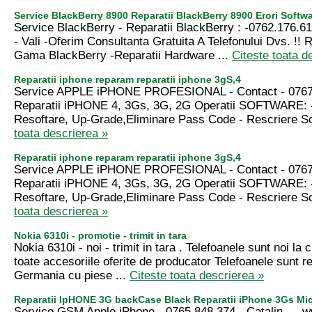
Service BlackBerry 8900 Reparatii BlackBerry 8900 Erori Softw
Service BlackBerry - Reparatii BlackBerry : -0762.176.6
- Vali -Oferim Consultanta Gratuita A Telefonului Dvs. !! R
Gama BlackBerry -Reparatii Hardware ...
Citeste toata d
Reparatii iphone reparam reparatii iphone 3gS,4
Service APPLE iPHONE PROFESIONAL - Contact - 0767
Reparatii iPHONE 4, 3Gs, 3G, 2G Operatii SOFTWARE: 
Resoftare, Up-Grade,Eliminare Pass Code - Rescriere Sof
toata descrierea »
Reparatii iphone reparam reparatii iphone 3gS,4
Service APPLE iPHONE PROFESIONAL - Contact - 0767
Reparatii iPHONE 4, 3Gs, 3G, 2G Operatii SOFTWARE: 
Resoftare, Up-Grade,Eliminare Pass Code - Rescriere Sof
toata descrierea »
Nokia 6310i - promotie - trimit in tara
Nokia 6310i - noi - trimit in tara . Telefoanele sunt noi la c
toate accesoriile oferite de producator Telefoanele sunt r
Germania cu piese ...
Citeste toata descrierea »
Reparatii IpHONE 3G backCase Black Reparatii iPhone 3Gs Mi
Service GSM Apple iPhone - 0765.848.374 - Catalin --