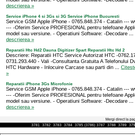
descrierea »
Service iPhone 4 si 3Gs si 3G Service iPhone Bucuresti
Service GSM Apple iPhone - 0765.848.374 - Catalin --
--- -Oferim Service PROFESIONAL pentru telefoane Appl
model sau versiune. - Operatiuni Software: -Decodare ...
descrierea »
Reparatii Htc Hd2 Dauna Digitizer Spart Reparatii Htc Hd 2
Descriere: Reparatii HTC Service Autorizat HTC -0762.1
0731.293.440 - Vali -Consultanta Gratuita A Telefonului Dv
HTC Hardware - Inlocuire Carcase sau parti din ...
Citest
»
Reparatii iPhone 3Gs Microfonie
Service GSM Apple iPhone - 0765.848.374 - Catalin --
--- -Oferim Service PROFESIONAL pentru telefoane Appl
model sau versiune. - Operatiuni Software: -Decodare ...
descrierea »
Mergi direct la pa
3781
3782
3783
3784
3785
(3786)
3787
3788
3789
37