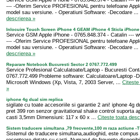
--- -Oferim Service PROFESIONAL pentru telefoane Appl
model sau versiune. - Operatiuni Software: -Decodare ...
descrierea »
Inlocuire Touch Screen iPhone 4 GEAM iPhone 4 Sticla iPhone
Service GSM Apple iPhone - 0765.848.374 - Catalin --
--- -Oferim Service PROFESIONAL pentru telefoane Appl
model sau versiune. - Operatiuni Software: -Decodare ...
descrierea »
Reparare Notebook Bucuresti Sector 2 0767.772.499
Service Profesional Calculatoate/Laptop - Bucuresti Contac
0767.772.499 Probleme software: Calculatoare/Laptop -D
Microsoft Windows (Xp, Vista, 7, 2003 Server, ...
Citeste
»
iphone 4g dual sim replica
sigilate cu toate accesoriile si garantie 2 ani! iphone 4g d
pret 399 ron senzor gravitational shake control suporta ap
casti 3,5mm Dimensiuni: 117 x 60 x ...
Citeste toata desc
Sistem traducere simultana ,79 frecvente,100 m raza actiune 
Sistemul de traducere simultana,audioghid, este compus d
receptoare dotate cu casti. Numarul de frevente disponibi