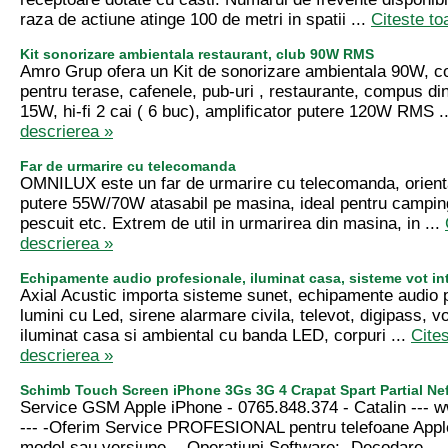
raza de actiune atinge 100 de metri in spatii ...
Citeste to
Kit sonorizare ambientala restaurant, club 90W RMS
Amro Grup ofera un Kit de sonorizare ambientala 90W, c
pentru terase, cafenele, pub-uri , restaurante, compus din
15W, hi-fi 2 cai ( 6 buc), amplificator putere 120W RMS .
descrierea »
Far de urmarire cu telecomanda
OMNILUX este un far de urmarire cu telecomanda, orient
putere 55W/70W atasabil pe masina, ideal pentru campin
pescuit etc. Extrem de util in urmarirea din masina, in ...
descrierea »
Echipamente audio profesionale, iluminat casa, sisteme vot int
Axial Acustic importa sisteme sunet, echipamente audio p
lumini cu Led, sirene alarmare civila, televot, digipass, vo
iluminat casa si ambiental cu banda LED, corpuri ...
Cites
descrierea »
Schimb Touch Screen iPhone 3Gs 3G 4 Crapat Spart Partial Ne
Service GSM Apple iPhone - 0765.848.374 - Catalin --
--- -Oferim Service PROFESIONAL pentru telefoane Appl
model sau versiune. - Operatiuni Software: -Decodare ...