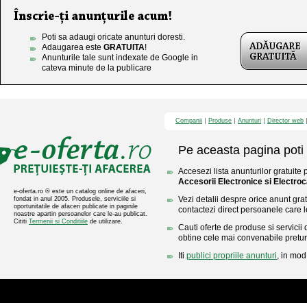
Poti sa adaugi oricate anunturi doresti.
Adaugarea este
GRATUITA
!
Anunturile tale sunt indexate de Google in
cateva minute de la publicare
Companii
Produse
Anunturi
Director web
Pe aceasta pagina poti 
Accesezi lista anunturilor gratuite 
Accesorii Electronice si Electro
e-oferta.ro ® este un catalog online de afaceri,
Vezi detalii despre orice anunt gratu
fondat in anul 2005. Produsele, serviciile si
oportunitatile de afaceri publicate in paginile
contactezi direct persoanele care l
noastre apartin persoanelor care le-au publicat.
Cititi
Termenii si Conditiile
de utilizare.
Cauti oferte de produse si servicii 
obtine cele mai convenabile pretur
Iti
publici propriile anunturi
, in mod 