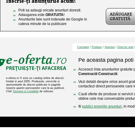
Poti sa adaugi oricate anunturi doresti.
Adaugarea este
GRATUITA
!
Anunturile tale sunt indexate de Google in
cateva minute de la publicare
Companii
Produse
Anunturi
Director web
Pe aceasta pagina poti 
Accesezi lista anunturilor gratuite 
Constructii Constructii
.
e-oferta.ro ® este un catalog online de afaceri,
Vezi detalii despre orice anunt gratu
fondat in anul 2005. Produsele, serviciile si
oportunitatile de afaceri publicate in paginile
contactezi direct persoanele care l
noastre apartin persoanelor care le-au publicat.
Cititi
Termenii si Conditiile
de utilizare.
Cauti oferte de produse si servicii 
obtine cele mai convenabile pretur
Iti
publici propriile anunturi
, in mod 