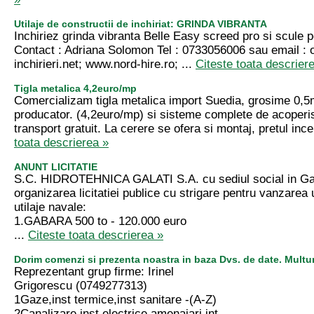
Utilaje de constructii de inchiriat: GRINDA VIBRANTA
Inchiriez grinda vibranta Belle Easy screed pro si scule p
Contact : Adriana Solomon Tel : 0733056006 sau email :
inchirieri.net
; www.nord-hire.ro; ...
Citeste toata descrier
Tigla metalica 4,2euro/mp
Comercializam tigla metalica import Suedia, grosime 0,5
producator. (4,2euro/mp) si sisteme complete de acoperi
transport gratuit. La cerere se ofera si montaj, pretul inc
toata descrierea »
ANUNT LICITATIE
S.C. HIDROTEHNICA GALATI S.A. cu sediul social in Gal
organizarea licitatiei publice cu strigare pentru vanzarea
utilaje navale:
1.GABARA 500 to - 120.000 euro
...
Citeste toata descrierea »
Dorim comenzi si prezenta noastra in baza Dvs. de date. Mult
Reprezentant grup firme: Irinel
Grigorescu (0749277313)
1Gaze,inst termice,inst sanitare -(A-Z)
2Canalizare,inst electrice,amenajari int