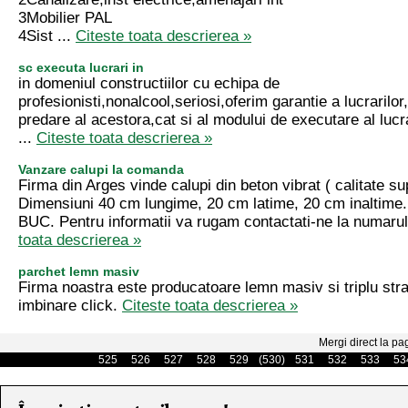
3Mobilier PAL
4Sist ...
Citeste toata descrierea »
sc executa lucrari in
in domeniul constructiilor cu echipa de
profesionisti,nonalcool,seriosi,oferim garantie a lucrarilor
predare al acestora,cat si al modului de executare al lucr
...
Citeste toata descrierea »
Vanzare calupi la comanda
Firma din Arges vinde calupi din beton vibrat ( calitate su
Dimensiuni 40 cm lungime, 20 cm latime, 20 cm inaltime
BUC. Pentru informatii va rugam contactati-ne la numarul
toata descrierea »
parchet lemn masiv
Firma noastra este producatoare lemn masiv si triplu strat
imbinare click.
Citeste toata descrierea »
Mergi direct la pa
525
526
527
528
529
(530)
531
532
533
53