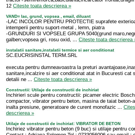
12
Citeste toata descrierea »
VAND= lac, grund, vopsea , email, diluant
-LAC INCOLOR PENTRU PROTECTIE suprafete exterioar
intemperii pentru suport-metal , lemn, piatra
-GRUNDURI SI VOPSELE GRUPA 5040(grund maro,negru
galben;vopsea gri, rosu oxid, ...
Citeste toata descrierea 
instalatii sanitare,instalatii termice si aer conditionat
SC.EUCRISINSTAL TERM.SRL
executa pentru dumneavoastra la preturi avantajoase,inast
sanitare,incalzire si aer conditionat atat in Bucuresti cat s
detalii ne ...
Citeste toata descrierea »
Constructii: Utilaje de constructii de inchiriat
Inchirieri scule pentru constructii: picamer electric Bos
compactor, vibrator pentru beton, masina de taiat beton-as
inalta presiune, generatoare de curent monofazic ...
Cites
descrierea »
Utilaje de constructii de inchiriat: VIBRATOR DE BETON
Inchiriez vibrator pentru beton (9 buc) si utilaje pentru con
Contact : Adriana Solomon Tel : 0733056006 sau email :