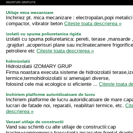
ANUNTURI GRATUITE
Utilaje mica mecanizare
Inchiriez pt. mica mecanizare : electropalan,popi metalici 
compactor, vibrator beton
Citeste toata descrierea »
izolatii cu spuma poliuretanica rigida
izolatii cu spuma poliuretanica: pereti, terase ,mansarde ,
,grajduri ,acoperisuri plane sau inclinatecamere frigorifice
petroliere etc
Citeste toata descrierea »
hidroizolatii
Hidroizolatii IZOMARY GRUP
Firma noastara executa sisteme de hidroizolatii terase,izo
termice,termohidroizolatii si amenajari diverse,
folosind cele mai ecologice si eficiente ...
Citeste toata d
Inchiriem platforme autoridicatoare de lucru
Inchiriem platforme de lucru autoridicatoare de mare capa
lucrari de fatade noi, reparatii, reabilitari termice, etc.
Cit
descrierea »
Vanzari utilaje de constructii
Vand sau schimb cu alte utilaje de constructii:cap
tractor+semiremorca,basculanta,incarcator frontal,dragl