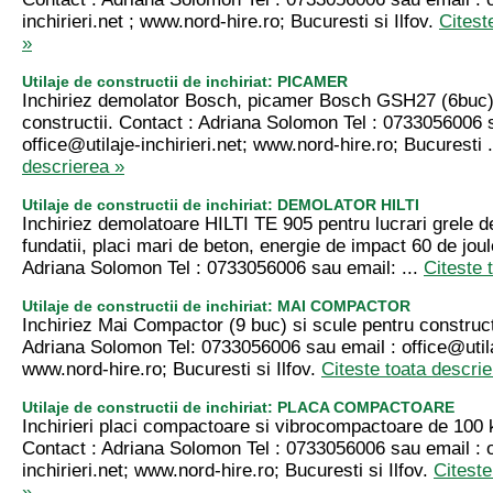
inchirieri.net
; www.nord-hire.ro; Bucuresti si Ilfov.
Citest
»
Utilaje de constructii de inchiriat: PICAMER
Inchiriez demolator Bosch, picamer Bosch GSH27 (6buc) 
constructii. Contact : Adriana Solomon Tel : 0733056006 
office@utilaje-inchirieri.net
; www.nord-hire.ro; Bucuresti 
descrierea »
Utilaje de constructii de inchiriat: DEMOLATOR HILTI
Inchiriez demolatoare HILTI TE 905 pentru lucrari grele de
fundatii, placi mari de beton, energie de impact 60 de joul
Adriana Solomon Tel : 0733056006 sau email: ...
Citeste 
Utilaje de constructii de inchiriat: MAI COMPACTOR
Inchiriez Mai Compactor (9 buc) si scule pentru constructi
Adriana Solomon Tel: 0733056006 sau email :
office@utila
www.nord-hire.ro; Bucuresti si Ilfov.
Citeste toata descrie
Utilaje de constructii de inchiriat: PLACA COMPACTOARE
Inchirieri placi compactoare si vibrocompactoare de 100
Contact : Adriana Solomon Tel : 0733056006 sau email :
inchirieri.net
; www.nord-hire.ro; Bucuresti si Ilfov.
Citeste
»