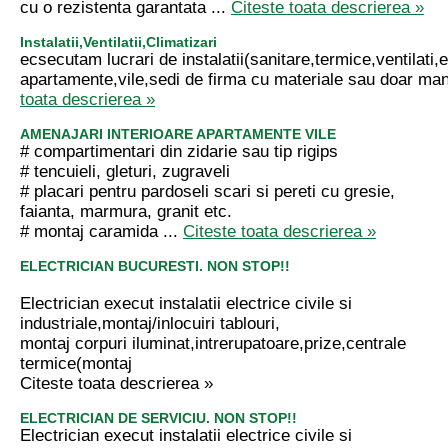
cu o rezistenta garantata ...
Citeste toata descrierea »
Instalatii,Ventilatii,Climatizari
ecsecutam lucrari de instalatii(sanitare,termice,ventilati,e
apartamente,vile,sedi de firma cu materiale sau doar m
toata descrierea »
AMENAJARI INTERIOARE APARTAMENTE VILE
# compartimentari din zidarie sau tip rigips
# tencuieli, gleturi, zugraveli
# placari pentru pardoseli scari si pereti cu gresie,
faianta, marmura, granit etc.
# montaj caramida ...
Citeste toata descrierea »
ELECTRICIAN BUCURESTI. NON STOP!!
Electrician execut instalatii electrice civile si
industriale,montaj/inlocuiri tablouri,
montaj corpuri iluminat,intrerupatoare,prize,centrale
termice(montaj
Citeste toata descrierea »
ELECTRICIAN DE SERVICIU. NON STOP!!
Electrician execut instalatii electrice civile si