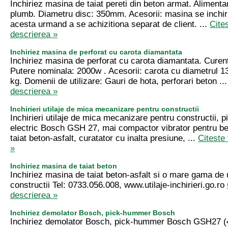
Inchiriez masina de taiat pereti din beton armat. Alimenta
plumb. Diametru disc: 350mm. Acesorii: masina se inchiri
acesta urmand a se achizitiona separat de client. ...
Cite
descrierea »
Inchiriez masina de perforat cu carota diamantata
Inchiriez masina de perforat cu carota diamantata. Curen
Putere nominala: 2000w . Acesorii: carota cu diametrul 
kg. Domenii de utilizare: Gauri de hota, perforari beton ..
descrierea »
Inchirieri utilaje de mica mecanizare pentru constructii
Inchirieri utilaje de mica mecanizare pentru constructii,
electric Bosch GSH 27, mai compactor vibrator pentru b
taiat beton-asfalt, curatator cu inalta presiune, ...
Citeste
»
Inchiriez masina de taiat beton
Inchiriez masina de taiat beton-asfalt si o mare gama de u
constructii Tel: 0733.056.008, www.utilaje-inchirieri.go.ro
descrierea »
Inchiriez demolator Bosch, pick-hummer Bosch
Inchiriez demolator Bosch, pick-hummer Bosch GSH27 (4 