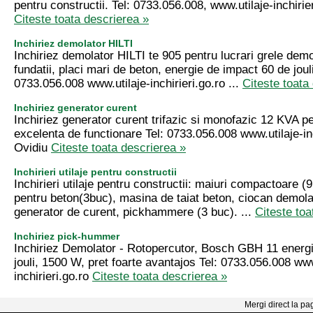
pentru constructii. Tel: 0733.056.008, www.utilaje-inchirie
Citeste toata descrierea »
Inchiriez demolator HILTI
Inchiriez demolator HILTI te 905 pentru lucrari grele demol
fundatii, placi mari de beton, energie de impact 60 de jouli
0733.056.008 www.utilaje-inchirieri.go.ro ...
Citeste toata
Inchiriez generator curent
Inchiriez generator curent trifazic si monofazic 12 KVA pe
excelenta de functionare Tel: 0733.056.008 www.utilaje-inc
Ovidiu
Citeste toata descrierea »
Inchirieri utilaje pentru constructii
Inchirieri utilaje pentru constructii: maiuri compactoare (9
pentru beton(3buc), masina de taiat beton, ciocan demola
generator de curent, pickhammere (3 buc). ...
Citeste toa
Inchiriez pick-hummer
Inchiriez Demolator - Rotopercutor, Bosch GBH 11 energi
jouli, 1500 W, pret foarte avantajos Tel: 0733.056.008 www
inchirieri.go.ro
Citeste toata descrierea »
Mergi direct la pa