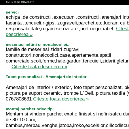
ANUNTURI GRATUITE
servici
echipa ,de constructi .executam ,constructi ,anenajari int
faeanta ,tencueli,rigips, zugraveli,parchet,etc,lucram cu b
responsabilitate,rugam serozitate ,pret negociabel,
Citest
descrierea »
meseriasi ieftini si nonalcoolici...
familie de meseriasi zidari zugravi
constructori,nonalcoolici,case,apartamente,spatii
comerciale,scoli,ferme,hale,garduri,tencuieli,zidarii,gletur
...
Citeste toata descrierea »
Tapet personalizat - Amenajari de interior
Amenajari de interior / exterior, foto tapet personalizat, p
pictura pe suport ceramic, trompe L`Oeil, pictura textila (w
0767808631
Citeste toata descrierea »
montaj parchet orice tip
Montam si vindem parchet exotic finisat si nefinisatcu du
de 80-100 ani,
bambus,merbau,venghe,jatoba,iroko,excelsior,cilicodiscus,t