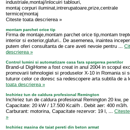
industriale,montaj/inlocuiri tablouri,
montaj corpuri iluminat,intrerupatoare,prize,centrale
termice(montaj
Citeste toata descrierea »
montam parchet orice tip
Firma de montaje,montam parchet orice tip,montam trepte
interior si exterior,glafuri.. De asemenea, inaintea inceperi
putem oferi consultanta de care aveti nevoie pentru ...
Ci
descrierea »
Control lumini si automatizare casa fara spargerea peretilor
Brand-ul DigiHome a fost creat in anul 2004 in scopul exc
promovarii tehnologiei si produselor X-10 in Romania si 
tuturor celor ce doresc sa redescopere arta subtila de a l
toata descrierea »
Inchiriez tun de caldura profesional Remington
Inchiriez tun de caldura profesional Remington 20 kw, pe
Capacitate: 20 kW / 17.500 Kcal/h . Debit aer: 400 m3/h.
Carburant: motorina, Capacitate rezervor: 19 l, ...
Citeste
»
Inchiriez masina de taiat pereti din beton armat