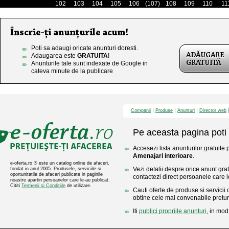
102
103
104
105
106
(107)
108
109
110
11
Poti sa adaugi oricate anunturi doresti.
Adaugarea este
GRATUITA
!
Anunturile tale sunt indexate de Google in
cateva minute de la publicare
Companii
Produse
Anunturi
Director web
Pe aceasta pagina poti 
Accesezi lista anunturilor gratuite 
Amenajari interioare
.
e-oferta.ro ® este un catalog online de afaceri,
Vezi detalii despre orice anunt gratu
fondat in anul 2005. Produsele, serviciile si
oportunitatile de afaceri publicate in paginile
contactezi direct persoanele care l
noastre apartin persoanelor care le-au publicat.
Cititi
Termenii si Conditiile
de utilizare.
Cauti oferte de produse si servicii 
obtine cele mai convenabile pretur
Iti
publici propriile anunturi
, in mod 