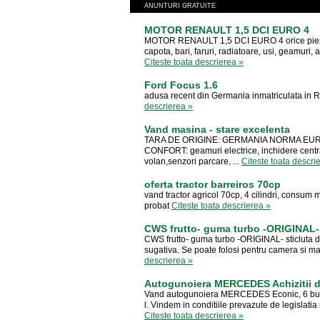
ANUNTURI GRATUITE
MOTOR RENAULT 1,5 DCI EURO 4
MOTOR RENAULT 1,5 DCI EURO 4 orice piesa c
capota, bari, faruri, radiatoare, usi, geamuri, 
Citeste toata descrierea »
Ford Focus 1.6
adusa recent din Germania inmatriculata in RO
descrierea »
Vand masina - stare excelenta
TARA DE ORIGINE: GERMANIA NORMA EURO:
CONFORT: geamuri electrice, inchidere centra
volan,senzori parcare, ...
Citeste toata descri
oferta tractor barreiros 70cp
vand tractor agricol 70cp, 4 cilindri, consum m
probat
Citeste toata descrierea »
CWS frutto- guma turbo -ORIGINAL- 
CWS frutto- guma turbo -ORIGINAL- sticluta de
sugativa. Se poate folosi pentru camera si m
descrierea »
Autogunoiera MERCEDES Achizitii di
Vand autogunoiera MERCEDES Econic, 6 bucat
l. Vindem in conditiile prevazute de legislatia 
Citeste toata descrierea »