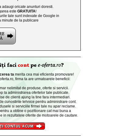
a adaugi oricate anunturi doresti.
area este
GRATUITA
!
rile tale sunt indexate de Google in
a minute de la publicare
cerea ta
merita cea mai eficienta promovare!
ferta.ro, firma ta are urmatoarele beneficii:
r nelimitat de produse, oferte si servicii.
p la administrarea ofertelor tale publicate.
se de clienti ajung la tine fara intermediari.
de cunostinte tehnice pentru administrare cont.
dusele si serviciile firmei tale nu apar reclame.
entru a obtine o pozitionare cat mai buna a
e in rezultatele oferite de motoarele de cautare.