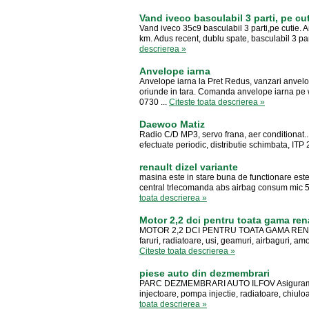
Vand iveco basculabil 3 parti, pe cu
Vand iveco 35c9 basculabil 3 parti,pe cutie. 
km. Adus recent, dublu spate, basculabil 3 part
descrierea »
Anvelope iarna
Anvelope iarna la Pret Redus, vanzari anvelope
oriunde in tara. Comanda anvelope iarna pe 
0730 ...
Citeste toata descrierea »
Daewoo Matiz
Radio C/D MP3, servo frana, aer conditionat...
efectuate periodic, distributie schimbata, ITP
renault dizel variante
masina este in stare buna de functionare este 
central trlecomanda abs airbag consum mic 5l 
toata descrierea »
Motor 2,2 dci pentru toata gama ren
MOTOR 2,2 DCI PENTRU TOATA GAMA RENAULT o
faruri, radiatoare, usi, geamuri, airbaguri, amo
Citeste toata descrierea »
piese auto din dezmembrari
PARC DEZMEMBRARI AUTO ILFOV Asiguram pies
injectoare, pompa injectie, radiatoare, chiulo
toata descrierea »