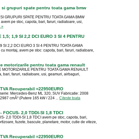
e si grupuri spate pentru toata gama bmw
E SI GRUPURI SPATE PENTRU TOATA GAMA BMW
em pe stoc, capota, bari, faruri, radiatoare, usi,
a »
,5; 1,9 SI 2,2 DCI EURO 3 SI 4 PENTRU
,9 SI 2,2 DCI EURO 3 SI 4 PENTRU TOATA GAMA
u montaj, avem pe stoc :capota, bari, faruri, radiatoare,
ate motorizarile pentru toata gama renault
ATE MOTORIZARILE PENTRU TOATA GAMA RENAULT
 bari, faruri, radiatoare, usi, geamuri, airbaguri,
 = TVA Recuperabil =22950EURO
oserie: Mercedes-Benz ML 320, SUV Fabricatie: 2008
 2987 cmÂ³ (Putere 165 kW / 224 ...
Citeste toata
FOCUS- 2,0 TDDI-SI 1,8 TDCI
,0 TDDI-SI 1,8 TDCI avem pe stoc, capota, bari,
rtizoare, fuzete, bascule, planetare, motor, cutie de viteze,
 = TVA Recuperabil =22950EURO