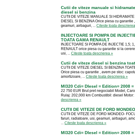
Cutii de viteze manuale si hidramat
diesel si benzina
CUTII DE VITEZE MANUALE SI HIDRAMAT
DIESEL SI BENZINA Orice piesa cu garantie , av
geamuri, airbaguri, ...
Citeste toata descriere
INJECTOARE SI POMPA DE INJECTIE 1
TOATA GAMA RENAULT
INJECTOARE SI POMPA DE INJECTIE 1,5; 1
RENAULT orice piesa cu garantie si la cerere c
usi, ...
Citeste toata descrierea »
Cutii de viteze diesel si benzina to
CUTII DE VITEZE DIESEL SI BENZINA TO
Orice piesa cu garantie , avem pe stoc: capota,
amortizoare, ...
Citeste toata descrierea »
Ml320 Cdi= DIesel = Edition= 2008
22 750 EUR Brut pret negociabil Model, Car
Rulaj: 202,000 km Combustibil: diesel Motor:
descrierea »
CUTII DE VITEZE DE FORD MONDEO- 
CUTII DE VITEZE DE FORD MONDEO- FOCUS- 2
faruri, radiatoare, usi, geamuri, airbaguri, amo
...
Citeste toata descrierea »
Ml320 Cdi= DIesel = Edition= 2008