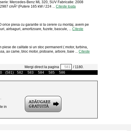
oserie: Mercedes-Benz ML 320, SUV Fabricatie: 2008
 2987 cmÂ³ (Putere 165 kW / 224 ...
Citeste toata
ice piesa cu garantie si la cerere cu montaj, avem pe
muri, airbaguri, amortizoare, fuzete, bascule, ...
Citeste
e de calitate si un stoc permanent ( motor, turbina,
asa, ax came, bloc motor, pistoane, arbore, baie ...
Citeste
Mergi direct la pagina
/ 1180.
0
(581)
582
583
584
585
586
.
le in