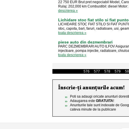
22 750 EUR Brut pret negociabil Model, Car
Rulaj: 202,000 km Combustibil: diesel Motor:
descrierea »
Lichidare stoc fiat stilo si fiat punto
LICHIDARE STOC FIAT STILO SI FIAT PUNTO or
stoc, capota, bari, faruri, radiatoare, usi, gea
toata descrierea »
piese auto din dezmembrari
PARC DEZMEMBRARI AUTO ILFOV Asiguram pies
injectoare, pompa injectie, radiatoare, chiulo
toata descrierea »
576
577
578
579
58
Poti sa adaugi oricate anunturi doresti
Adaugarea este
GRATUITA
!
Anunturile tale sunt indexate de Goog
cateva minute de la publicare