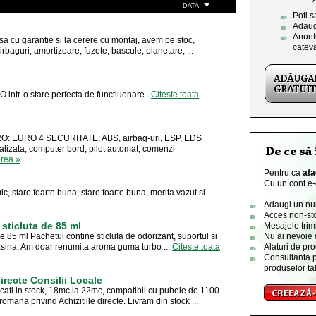
DATA
Poti s
Adaug
Anuntu
u garantie si la cerere cu montaj, avem pe stoc,
catev
airbaguri, amortizoare, fuzete, bascule, planetare, ...
 intr-o stare perfecta de functiuonare .
Citeste toata
 EURO 4 SECURITATE: ABS, airbag-uri, ESP, EDS
lizata, computer bord, pilot automat, comenzi
erea »
Pentru ca
afa
Cu un cont e-o
ic, stare foarte buna, stare foarte buna, merita vazut si
Adaugi un numa
Acces non-sto
sticluta de 85 ml
Mesajele trimi
 85 ml Pachetul contine sticluta de odorizant, suportul si
Nu ai nevoie 
asina. Am doar renumita aroma guma turbo ...
Citeste toata
Alaturi de pro
Consultanta p
produselor tal
recte Consilii Locale
i in stock, 18mc la 22mc, compatibil cu pubele de 1100
romana privind Achizitiile directe. Livram din stock ...