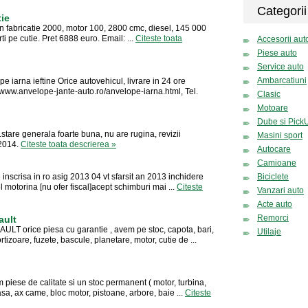
Categorii
tie
An fabricatie 2000, motor 100, 2800 cmc, diesel, 145 000
i pe cutie. Pret 6888 euro. Email: ...
Citeste toata
Accesorii aut
Piese auto
Service auto
Ambarcatiuni
 iarna ieftine Orice autovehicul, livrare in 24 ore
www.anvelope-jante-auto.ro/anvelope-iarna.html, Tel.
Clasic
Motoare
Dube si Pick
stare generala foarte buna, nu are rugina, revizii
Masini sport
 2014.
Citeste toata descrierea »
Autocare
Camioane
inscrisa in ro asig 2013 04 vt sfarsit an 2013 inchidere
Biciclete
motorina [nu ofer fiscal]acept schimburi mai ...
Citeste
Vanzari auto
Acte auto
Remorci
ault
rice piesa cu garantie , avem pe stoc, capota, bari,
Utilaje
rtizoare, fuzete, bascule, planetare, motor, cutie de ...
e de calitate si un stoc permanent ( motor, turbina,
asa, ax came, bloc motor, pistoane, arbore, baie ...
Citeste