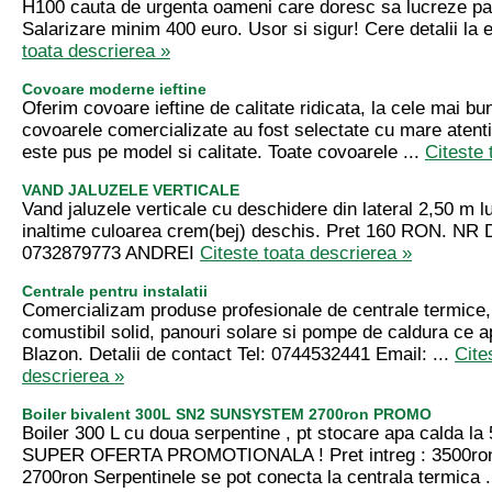
H100 cauta de urgenta oameni care doresc sa lucreze par
Salarizare minim 400 euro. Usor si sigur! Cere detalii la e
toata descrierea »
Covoare moderne ieftine
Oferim covoare ieftine de calitate ridicata, la cele mai bun
covoarele comercializate au fost selectate cu mare atenti
este pus pe model si calitate. Toate covoarele ...
Citeste 
VAND JALUZELE VERTICALE
Vand jaluzele verticale cu deschidere din lateral 2,50 m 
inaltime culoarea crem(bej) deschis. Pret 160 RON. NR
0732879773 ANDREI
Citeste toata descrierea »
Centrale pentru instalatii
Comercializam produse profesionale de centrale termice
comustibil solid, panouri solare si pompe de caldura ce a
Blazon. Detalii de contact Tel: 0744532441 Email: ...
Cite
descrierea »
Boiler bivalent 300L SN2 SUNSYSTEM 2700ron PROMO
Boiler 300 L cu doua serpentine , pt stocare apa calda la 
SUPER OFERTA PROMOTIONALA ! Pret intreg : 3500ron 
2700ron Serpentinele se pot conecta la centrala termica .