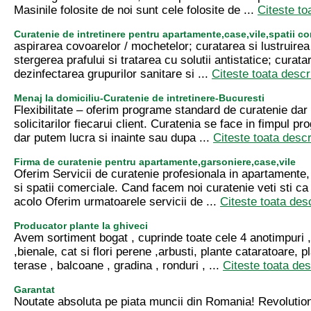
Masinile folosite de noi sunt cele folosite de ...
Citeste to
Curatenie de intretinere pentru apartamente,case,vile,spatii c
aspirarea covoarelor / mochetelor; curatarea si lustruirea
stergerea prafului si tratarea cu solutii antistatice; curata
dezinfectarea grupurilor sanitare si ...
Citeste toata descr
Menaj la domiciliu-Curatenie de intretinere-Bucuresti
Flexibilitate – oferim programe standard de curatenie dar
solicitarilor fiecarui client. Curatenia se face in fimpul p
dar putem lucra si inainte sau dupa ...
Citeste toata desc
Firma de curatenie pentru apartamente,garsoniere,case,vile
Oferim Servicii de curatenie profesionala in apartamente, v
si spatii comerciale. Cand facem noi curatenie veti sti ca
acolo Oferim urmatoarele servicii de ...
Citeste toata des
Producator plante la ghiveci
Avem sortiment bogat , cuprinde toate cele 4 anotimpuri , 
,bienale, cat si flori perene ,arbusti, plante cataratoare, p
terase , balcoane , gradina , ronduri , ...
Citeste toata des
Garantat
Noutate absoluta pe piata muncii din Romania! Revolutio