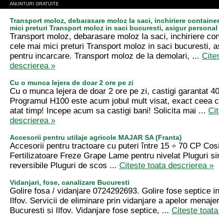
ANUNTURI GRATUITE
Transport moloz, debarasare moloz la saci, inchiriere container
mici preturi Transport moloz in saci bucuresti, asigur personal
Transport moloz, debarasare moloz la saci, inchiriere con
cele mai mici preturi Transport moloz in saci bucuresti, a
pentru incarcare. Transport moloz de la demolari, ...
Cite
descrierea »
Cu o munca lejera de doar 2 ore pe zi
Cu o munca lejera de doar 2 ore pe zi, castigi garantat 40
Programul H100 este acum jobul mult visat, exact ceea c
atat timp! Incepe acum sa castigi bani! Solicita mai ...
Cit
descrierea »
Accesorii pentru utilaje agricole MAJAR SA (Franta)
Accesorii pentru tractoare cu puteri între 15 ÷ 70 CP Cosi
Fertilizatoare Freze Grape Lame pentru nivelat Pluguri si
reversibile Pluguri de scos ...
Citeste toata descrierea »
Vidanjari, fose, canalizare Bucuresti
Golire fosa / vidanjare 0724292693. Golire fose septice in
Ilfov. Servicii de eliminare prin vidanjare a apelor menajer
Bucuresti si Ilfov. Vidanjare fose septice, ...
Citeste toata