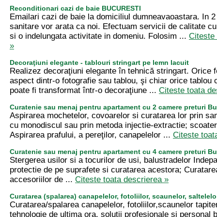
Reconditionari cazi de baie BUCURESTI
Emailari cazi de baie la domiciliul dumneavaoastara. In 2
sanitare vor arata ca noi. Efectuam servicii de calitate cu
si o indelungata activitate in domeniu. Folosim ...
Citeste
»
Decoraţiuni elegante - tablouri stringart pe lemn lacuit
Realizez decoraţiuni elegante în tehnică stringart. Orice 
aspect dintr-o fotografie sau tablou, şi chiar orice tablou c
poate fi transformat într-o decoraţiune ...
Citeste toata de
Curatenie sau menaj pentru apartament cu 2 camere preturi Bu
Aspirarea mochetelor, covoarelor si curatarea lor prin s
cu monodiscul sau prin metoda injectie-extractie; scoater
Aspirarea prafului, a pereţilor, canapelelor ...
Citeste toat
Curatenie sau menaj pentru apartament cu 4 camere preturi Bu
Stergerea usilor si a tocurilor de usi, balustradelor Indepar
protectie de pe suprafete si curatarea acestora; Curatarea
accesoriilor de ...
Citeste toata descrierea »
Curatarea (spalarea) canapelelor, fotoliilor, scaunelor, saltelelo
Curatarea/spalarea canapelelor, fotoliilor,scaunelor tapiter
tehnologie de ultima ora, solutii profesionale si personal b