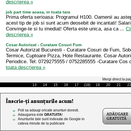
descrierea »
job part time acasa, in toata tara
Prima oferta serioasa: Programul H100. Oamenii au astept
acest tip de job si sunt acum deosebit de incantati! Salar
Convinge-te si tu imediat! Oferta este unica, asa ca ...
Ci
descrierea »
Cosar Autorizat - Curatare Cosuri Fum
Cosar Autorizat Bucuresti - Curatare Cosuri de Fum, Sob
Termice, Cuptoare Pizza, Hote Restaurante. Cosar Autoriz
Periodice. Tel: 0729275555 / 0752285555 -Curatare Cos 
toata descrierea »
Mergi direct la pa
13
14
15
16
17
(18)
19
20
21
2
Poti sa adaugi oricate anunturi doresti.
Adaugarea este
GRATUITA
!
Anunturile tale sunt indexate de Google in
cateva minute de la publicare