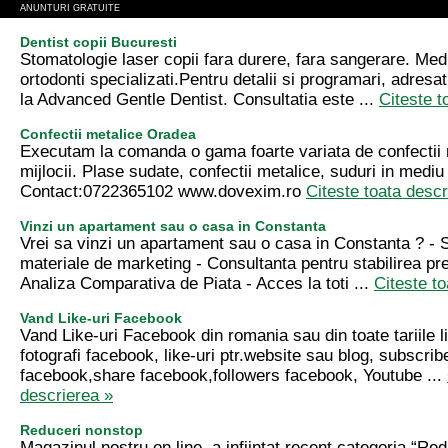
ANUNTURI GRATUITE
Dentist copii Bucuresti
Stomatologie laser copii fara durere, fara sangerare. Med
ortodonti specializati.Pentru detalii si programari, adresa
la Advanced Gentle Dentist. Consultatia este ...
Citeste t
Confectii metalice Oradea
Executam la comanda o gama foarte variata de confectii 
mijlocii. Plase sudate, confectii metalice, suduri in mediu
Contact:0722365102 www.dovexim.ro
Citeste toata descr
Vinzi un apartament sau o casa in Constanta
Vrei sa vinzi un apartament sau o casa in Constanta ? - S
materiale de marketing - Consultanta pentru stabilirea pre
Analiza Comparativa de Piata - Acces la toti ...
Citeste t
Vand Like-uri Facebook
Vand Like-uri Facebook din romania sau din toate tariile l
fotografi facebook, like-uri ptr.website sau blog, subscribe
facebook,share facebook,followers facebook, Youtube ...
descrierea »
Reduceri nonstop
Magazinul nostru on line, a infiintat recent categoria “Re