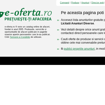
Companii
Produse
Anunturi
Director web
Pe aceasta pagina poti 
Accesezi lista anunturilor gratuite 
Licitatii Anunturi Diverse
.
e-oferta.ro ® este un catalog online de afaceri,
Vezi detalii despre orice anunt gratu
fondat in anul 2005. Produsele, serviciile si
oportunitatile de afaceri publicate in paginile
contactezi direct persoanele care l
noastre apartin persoanelor care le-au publicat.
Cititi
Termenii si Conditiile
de utilizare.
Cauti oferte de produse si servicii 
obtine cele mai convenabile pretur
Iti
publici propriile anunturi
, in mod 