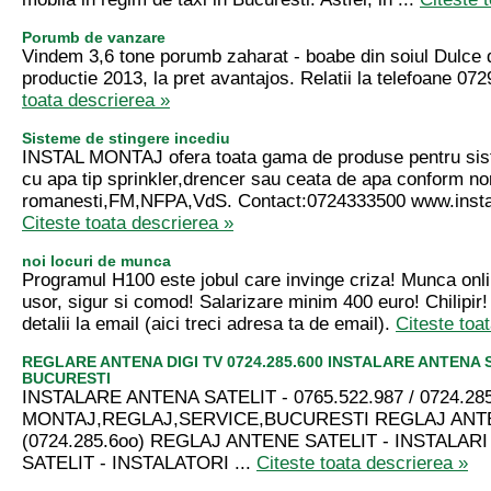
Porumb de vanzare
Vindem 3,6 tone porumb zaharat - boabe din soiul Dulce
productie 2013, la pret avantajos. Relatii la telefoane 0
toata descrierea »
Sisteme de stingere incediu
INSTAL MONTAJ ofera toata gama de produse pentru sis
cu apa tip sprinkler,drencer sau ceata de apa conform n
romanesti,FM,NFPA,VdS. Contact:0724333500 www.inst
Citeste toata descrierea »
noi locuri de munca
Programul H100 este jobul care invinge criza! Munca onli
usor, sigur si comod! Salarizare minim 400 euro! Chilipi
detalii la email (aici treci adresa ta de email).
Citeste toa
REGLARE ANTENA DIGI TV 0724.285.600 INSTALARE ANTENA 
BUCURESTI
INSTALARE ANTENA SATELIT - 0765.522.987 / 0724.285
MONTAJ,REGLAJ,SERVICE,BUCURESTI REGLAJ ANT
(0724.285.6oo) REGLAJ ANTENE SATELIT - INSTALAR
SATELIT - INSTALATORI ...
Citeste toata descrierea »