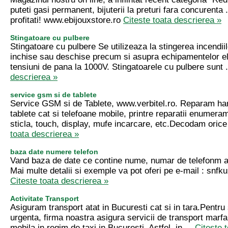
puteti gasi permanent, bijuterii la preturi fara concurenta
profitati! www.ebijouxstore.ro
Citeste toata descrierea »
Stingatoare cu pulbere
Stingatoare cu pulbere Se utilizeaza la stingerea incendiilo
inchise sau deschise precum si asupra echipamentelor el
tensiuni de pana la 1000V. Stingatoarele cu pulbere sunt 
descrierea »
service gsm si de tablete
Service GSM si de Tablete, www.verbitel.ro. Reparam ha
tablete cat si telefoane mobile, printre reparatii enumer
sticla, touch, display, mufe incarcare, etc.Decodam oric
toata descrierea »
baza date numere telefon
Vand baza de date ce contine nume, numar de telefonm a
Mai multe detalii si exemple va pot oferi pe e-mail :
snfk
Citeste toata descrierea »
Activitate Transport
Asiguram transport atat in Bucuresti cat si in tara.Pentru s
urgenta, firma noastra asigura servicii de transport marfa
mobila in regim de taxi in Bucuresti. Astfel, in ...
Citeste 