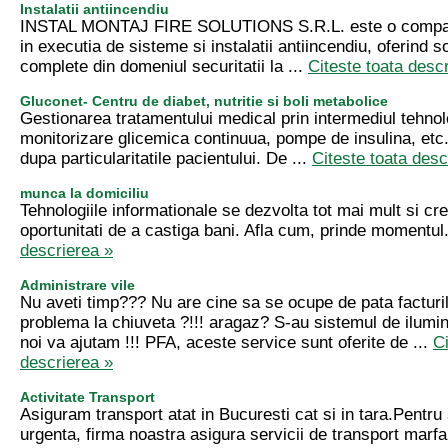
Instalatii antiincendiu
INSTAL MONTAJ FIRE SOLUTIONS S.R.L. este o compani
in executia de sisteme si instalatii antiincendiu, oferind so
complete din domeniul securitatii la ...
Citeste toata desc
Gluconet- Centru de diabet, nutritie si boli metabolice
Gestionarea tratamentului medical prin intermediul tehnolo
monitorizare glicemica continuua, pompe de insulina, etc.
dupa particularitatile pacientului. De ...
Citeste toata desc
munca la domiciliu
Tehnologiile informationale se dezvolta tot mai mult si c
oportunitati de a castiga bani. Afla cum, prinde momentul
descrierea »
Administrare vile
Nu aveti timp??? Nu are cine sa se ocupe de pata facturil
problema la chiuveta ?!!! aragaz? S-au sistemul de ilumi
noi va ajutam !!! PFA, aceste service sunt oferite de ...
Ci
descrierea »
Activitate Transport
Asiguram transport atat in Bucuresti cat si in tara.Pentru s
urgenta, firma noastra asigura servicii de transport marfa