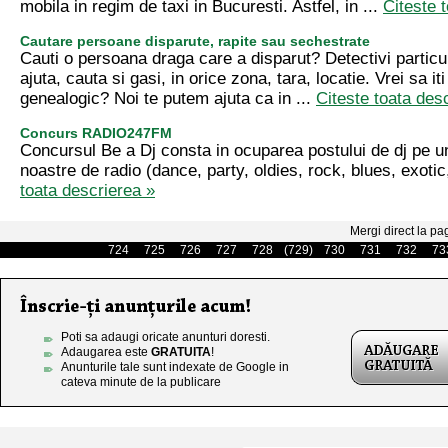
mobila in regim de taxi in Bucuresti. Astfel, in ...
Citeste 
Cautare persoane disparute, rapite sau sechestrate
Cauti o persoana draga care a disparut? Detectivi particu
ajuta, cauta si gasi, in orice zona, tara, locatie. Vrei sa it
genealogic? Noi te putem ajuta ca in ...
Citeste toata des
Concurs RADIO247FM
Concursul Be a Dj consta in ocuparea postului de dj pe un
noastre de radio (dance, party, oldies, rock, blues, exotic,
toata descrierea »
Mergi direct la pa
724
725
726
727
728
(729)
730
731
732
73
Poti sa adaugi oricate anunturi doresti.
Adaugarea este
GRATUITA
!
Anunturile tale sunt indexate de Google in
cateva minute de la publicare