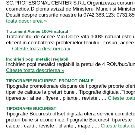
SC.PROFESIONAL CENTER S.R.L Organizeaza cursuri 
cosmetica.Diploma avizat de Ministerul Muncii si Minister
Detalii despre cursurile noastre la 0742.383.123; 0731.85
toata descrierea »
Tratament Acnee 100% natural
Tratamentul de Acnee Mio Dolce Vita 100% natural este u
eficent in combaterea problemelor tenului , cosuri, acnee 
...
Citeste toata descrierea »
Inchirieri popi metalici reglabili
Inchiriez popi metalici reglabili la pretul de 4 RON/buc/lu
Citeste toata descrierea »
TIPOGRAFIE BUCURESTI PROMOTIONALE
Tipografie promotionale dispune de tipografie proprie oferi
tipar de calitate la preturi bune . Tipografie digitala ,Tipog
tipareste : afise , flyere , pliante , reviste , ...
Citeste toat
TIPOGRAFIE BUCURESTI
Tipografie Bucuresti offset digitala ofera servicii complete
preturi bune si economice.Tipografie Bucuresti tipareste : 
caiete , carti , reviste , pliante , mape , ...
Citeste toata d