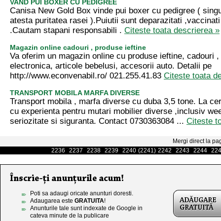
VAND PUI BOXER CU PEDIGREE
Canisa New Gold Box vinde pui boxer cu pedigree ( singu
atesta puritatea rasei ).Puiutii sunt deparazitati ,vaccinati
.Cautam stapani responsabili .
Citeste toata descrierea »
Magazin online cadouri , produse ieftine
Va oferim un magazin online cu produse ieftine, cadouri , 
electronica, articole bebelusi, accesorii auto. Detalii pe
http://www.econvenabil.ro/ 021.255.41.83
Citeste toata d
TRANSPORT MOBILA MARFA DIVERSE
Transport mobila , marfa diverse cu duba 3,5 tone. La ce
cu experienta pentru mutari mobilier diverse ,inclusiv we
seriozitate si siguranta. Contact 0730363084 ...
Citeste t
Mergi direct la pa
2236
2237
2238
2239
2240
(2241)
2242
2243
2244
22
Poti sa adaugi oricate anunturi doresti.
Adaugarea este
GRATUITA
!
Anunturile tale sunt indexate de Google in
cateva minute de la publicare