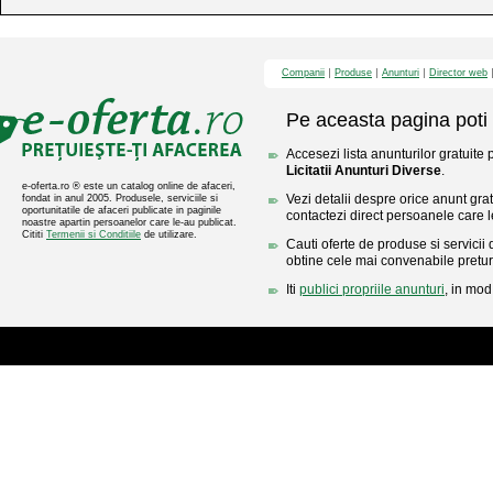
Companii
Produse
Anunturi
Director web
Pe aceasta pagina poti 
Accesezi lista anunturilor gratuite 
Licitatii Anunturi Diverse
.
e-oferta.ro ® este un catalog online de afaceri,
Vezi detalii despre orice anunt gratu
fondat in anul 2005. Produsele, serviciile si
oportunitatile de afaceri publicate in paginile
contactezi direct persoanele care l
noastre apartin persoanelor care le-au publicat.
Cititi
Termenii si Conditiile
de utilizare.
Cauti oferte de produse si servicii 
obtine cele mai convenabile pretur
Iti
publici propriile anunturi
, in mod 