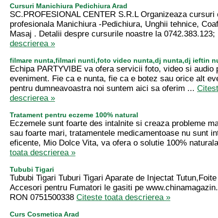
Cursuri Manichiura Pedichiura Arad
SC.PROFESIONAL CENTER S.R.L Organizeaza cursuri 
profesionala Manichiura -Pedichiura, Unghii tehnice, Coa
Masaj . Detalii despre cursurile noastre la 0742.383.123; 
descrierea »
filmare nunta,filmari nunti,foto video nunta,dj nunta,dj ieftin n
Echipa PARTYVIBE va ofera servicii foto, video si audio p
eveniment. Fie ca e nunta, fie ca e botez sau orice alt e
pentru dumneavoastra noi suntem aici sa oferim ...
Cites
descrierea »
Tratament pentru eczeme 100% natural
Eczemele sunt foarte des intalnite si creaza probleme ma
sau foarte mari, tratamentele medicamentoase nu sunt i
eficente, Mio Dolce Vita, va ofera o solutie 100% naturala
toata descrierea »
Tububi Tigari
Tububi Tigari Tuburi Tigari Aparate de Injectat Tutun,Foite 
Accesori pentru Fumatori le gasiti pe www.chinamagazin.r
RON 0751500338
Citeste toata descrierea »
Curs Cosmetica Arad