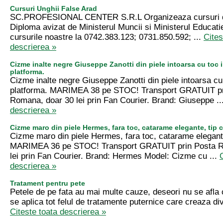
Cursuri Unghii False Arad
SC.PROFESIONAL CENTER S.R.L Organizeaza cursuri de
Diploma avizat de Ministerul Muncii si Ministerul Educatie
cursurile noastre la 0742.383.123; 0731.850.592; ...
Cites
descrierea »
Cizme inalte negre Giuseppe Zanotti din piele intoarsa cu toc in
platforma.
Cizme inalte negre Giuseppe Zanotti din piele intoarsa cu t
platforma. MARIMEA 38 pe STOC! Transport GRATUIT pr
Romana, doar 30 lei prin Fan Courier. Brand: Giuseppe ..
descrierea »
Cizme maro din piele Hermes, fara toc, catarame elegante, tip c
Cizme maro din piele Hermes, fara toc, catarame elegante
MARIMEA 36 pe STOC! Transport GRATUIT prin Posta R
lei prin Fan Courier. Brand: Hermes Model: Cizme cu ...
descrierea »
Tratament pentru pete
Petele de pe fata au mai multe cauze, deseori nu se afla
se aplica tot felul de tratamente puternice care creaza div
Citeste toata descrierea »