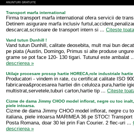
ANUNTURI GRATUITE
Transport marfa international
Firma transport marfa international ofera servicii de tran
Detinem asigurare marfa inclusiv furtul,accident,penalizari
descarcat,scrisoare de transport intern si ...
Citeste toat
Vand tutun Dunhill !
Vand tutun Dunhill, calitate deosebita, mult mai bun deca
pe piata (Austin, Domingo, Primus si alte produse ungures
grame se pot face 120- 130 tigari. Tutunul este ambalat .
descrierea »
Utilaje procesare prosop hartie HORECA,role industriale hartie
Producatori - vindem in rate, cu certificat calitate ISO 90
fabricarea&procesarea hartiei din celuloza pura,hartie ig
multistrat,servetele,tuburi carton,hartie tip ...
Citeste toat
Cizme de dama Jimmy CHOO model inflorat, negre cu toc inalt, 
piele intoarsa.
Cizme de dama Jimmy CHOO model inflorat, negre cu toc 
italiana, piele intoarsa MARIMEA 36 pe STOC! Transpor
Posta Romana, doar 30 lei prin Fan Courier. 2 flec-uri ...
descrierea »