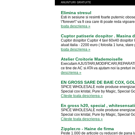
ANUNTURI GRATUITE
Elimina stresul
Esti in sesiune si resimti foarte puternic ob
\"forever\" va fi cea care iti poate reda vigoare
toata descrierea »
Cuptor patiserie dospitor . Masina de
Cuptor dospitor Cuptor 4 tavi 60x40 dospitor 
aluat italia - 2200 euro ( folosita 1 luna, stare
toata descrierea »
Atelier Croitorie Mademoiselle
Executam AJUSTARI,MODIFICARI,REPARATII
ce tine de AC si ATA va ajutam noi la preturi irep
descrierea »
EN GROSS SARE DE BAIE COX, GOL
SPICE WHOLESALE noile produse energizante-
Special cox kristal, Pure by Magic, Special G
Citeste toata descrierea »
En gross h20, special , whitesensati
SPICE WHOLESALE noile produse energizante-
Special cox kristal, Pure by Magic, Special G
Citeste toata descrierea »
Zippler.ro - Haine de firma
Peste 1.000 de articole cu reduceri de pana l