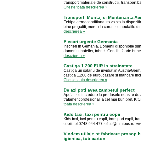
transport materiale de constructii, transport ba
Citeste toata descrierea »
Transport, Montaj si Mentenanta Ae
Echipa aerneconditionat.ro va sta la dispozitie 
bine pregatiti, mereu la curent cu noutatile d
descrierea »
Plecari urgente Germania
Inscrieri in Gemania. Domenii disponibile sunt: a
domeniul hotelier, fabrici. Conditii foarte bune
descrierea »
Castiga 1.200 EUR in strainatate
Castiga un salariu de invidiat in Austria/Ger
castiga 1.200 de euro, cazare si mancare inclu
Citeste toata descrierea »
De azi poti avea zambetul perfect
Apelati cu incredere la produsele noastre de al
tratament profesional la cel mai bun pret. Kit
toata descrierea »
Kids taxi, taxi pentru copii
Kids taxi, taxi pentru copii, transport copii, t
copii. tel.0748.944.477,
ofice@minibus.ro
, w
Vindem utilaje pt fabricare prosop h
igienica, tub carton