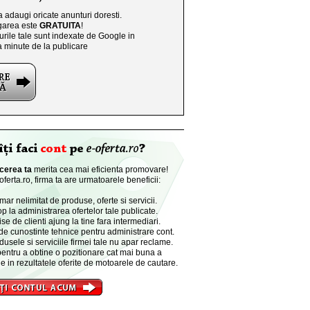
a adaugi oricate anunturi doresti.
area este
GRATUITA
!
rile tale sunt indexate de Google in
a minute de la publicare
cerea ta
merita cea mai eficienta promovare!
ferta.ro, firma ta are urmatoarele beneficii:
r nelimitat de produse, oferte si servicii.
p la administrarea ofertelor tale publicate.
se de clienti ajung la tine fara intermediari.
de cunostinte tehnice pentru administrare cont.
dusele si serviciile firmei tale nu apar reclame.
entru a obtine o pozitionare cat mai buna a
e in rezultatele oferite de motoarele de cautare.