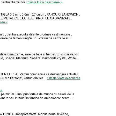
entru clientii noi.
Citeste toata descrierea »
TIGLA 0.5 mm, 0.6mm 17 culori , PANOURI SANDWICH ,
E METALICE LA CHEIE , PROFILE GALVANIZATE .
erea »
niu , pentru executie diferite produse vestimentare ,
are pe temen lung/scurt . Preturi de senzatie si ...
aromatizante, sare de baie si herbal. En-gross vand :
old, Special Platinum, Sahara, Daimonds crystal, White ...
ER FORJAT Pentru companiile ce desfasoara activitati
i din fier forjat, varfuri din fier ...
Citeste toata descrierea
ia
pe minim 3 luni prin fortele de munca cu salarii de la
 vinete sau in hale, in fabrica de ambalat conserve, ...
62122814 Transport marfa, mobila noua si veche,