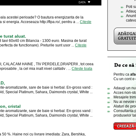
DATA
Poti s
Adaug
Anuntu
oseala acestei perioade? O bautura energizanta de la
catev
a si energia. Acceseaza http://flpa.ro/, pentru a ...
Citeste
 turat aluat.
8 tavi 60x40 cm Bilancia - 1300 euro. Masina de turat
 perfecta de functionare). Preturile sunt usor ...
Citeste
, CALACAM HAINE , TIV PERDELE,DRAPERII , tot ceea
rosabile , la cel mia inalt nivel calitativ . ...
Citeste toata
Pentru ca
afa
Cu un cont e-o
D,
aromatizante, sare de baie si herbal. En-gross vand :
Adaugi un numa
old, Special Platinum, Sahara, Daimonds crystal, White ...
Acces non-sto
Mesajele trimi
Nu ai nevoie 
on, cristal
Alaturi de pro
aromatizante, sare de baie si herbal. En-gross vand :
Consultanta p
old, Special Platinum, Sahara, Daimonds crystal, White ...
produselor tal
a 50 %. Haine noi cu livrare imediata: Zara, Bershka,