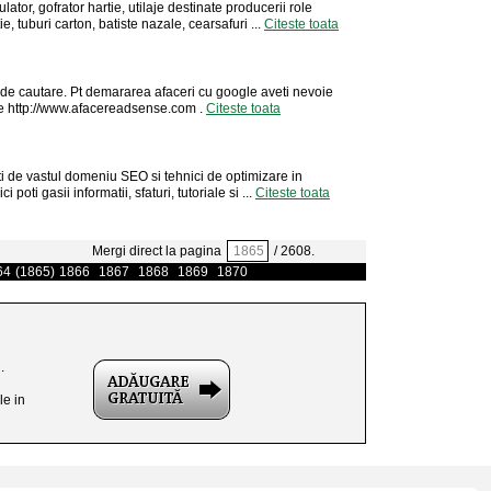
tor, gofrator hartie, utilaje destinate producerii role
ie, tuburi carton, batiste nazale, cearsafuri ...
Citeste toata
 de cautare. Pt demararea afaceri cu google aveti nevoie
pe http://www.afacereadsense.com .
Citeste toata
ti de vastul domeniu SEO si tehnici de optimizare in
i poti gasii informatii, sfaturi, tutoriale si ...
Citeste toata
Mergi direct la pagina
/ 2608.
64
(1865)
1866
1867
1868
1869
1870
.
le in