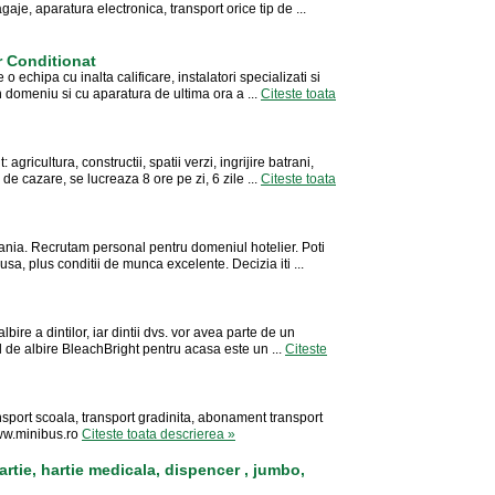
gaje, aparatura electronica, transport orice tip de ...
r Conditionat
o echipa cu inalta calificare, instalatori specializati si
in domeniu si cu aparatura de ultima ora a ...
Citeste toata
gricultura, constructii, spatii verzi, ingrijire batrani,
 de cazare, se lucreaza 8 ore pe zi, 6 zile ...
Citeste toata
mania. Recrutam personal pentru domeniul hotelier. Poti
sa, plus conditii de munca excelente. Decizia iti ...
bire a dintilor, iar dintii dvs. vor avea parte de un
ul de albire BleachBright pentru acasa este un ...
Citeste
ransport scoala, transport gradinita, abonament transport
ww.minibus.ro
Citeste toata descrierea »
artie, hartie medicala, dispencer , jumbo,