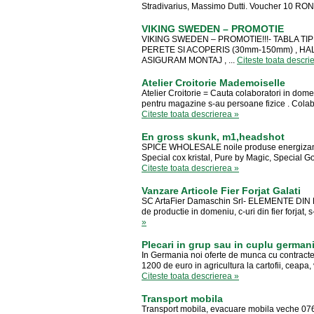
Stradivarius, Massimo Dutti. Voucher 10 RON p
VIKING SWEDEN – PROMOTIE
VIKING SWEDEN – PROMOTIE!!!- TABLA TIP 
PERETE SI ACOPERIS (30mm-150mm) , HAL
ASIGURAM MONTAJ , ...
Citeste toata descri
Atelier Croitorie Mademoiselle
Atelier Croitorie = Cauta colaboratori in dome
pentru magazine s-au persoane fizice . Colabor
Citeste toata descrierea »
En gross skunk, m1,headshot
SPICE WHOLESALE noile produse energizante-
Special cox kristal, Pure by Magic, Special G
Citeste toata descrierea »
Vanzare Articole Fier Forjat Galati
SC ArtaFier Damaschin Srl- ELEMENTE DIN FI
de productie in domeniu, c-uri din fier forjat, s-ur
»
Plecari in grup sau in cuplu german
In Germania noi oferte de munca cu contracte 
1200 de euro in agricultura la cartofii, ceapa,
Citeste toata descrierea »
Transport mobila
Transport mobila, evacuare mobila veche 07