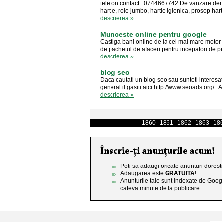
telefon contact : 0744667742 De vanzare derula
hartie, role jumbo, hartie igienica, prosop hart
descrierea »
Munceste online pentru google
Castiga bani online de la cel mai mare motor
de pachetul de afaceri pentru incepatori de 
descrierea »
blog seo
Daca cautati un blog seo sau sunteti interesa
general il gasiti aici http://www.seoads.org/ . Aic
descrierea »
1860
1861
1862
1863
18
Poti sa adaugi oricate anunturi doresti
Adaugarea este
GRATUITA
!
Anunturile tale sunt indexate de Goog
cateva minute de la publicare