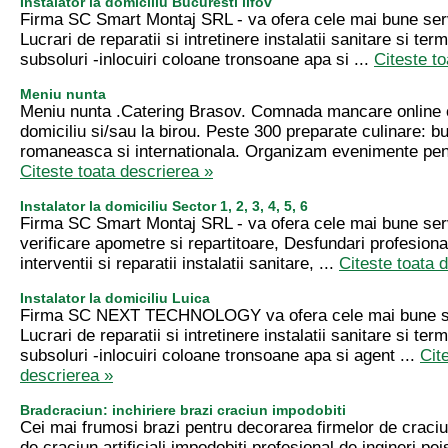
Instalator la domiciliu Bucuresti ilfov
Firma SC Smart Montaj SRL - va ofera cele mai bune serv
Lucrari de reparatii si intretinere instalatii sanitare si term
subsoluri -inlocuiri coloane tronsoane apa si ...
Citeste t
Meniu nunta
Meniu nunta .Catering Brasov. Comnada mancare online c
domiciliu si/sau la birou. Peste 300 preparate culinare: b
romaneasca si internationala. Organizam evenimente pent
Citeste toata descrierea »
Instalator la domiciliu Sector 1, 2, 3, 4, 5, 6
Firma SC Smart Montaj SRL - va ofera cele mai bune serv
verificare apometre si repartitoare, Desfundari profesion
interventii si reparatii instalatii sanitare, ...
Citeste toata 
Instalator la domiciliu Luica
Firma SC NEXT TECHNOLOGY va ofera cele mai bune ser
Lucrari de reparatii si intretinere instalatii sanitare si term
subsoluri -inlocuiri coloane tronsoane apa si agent ...
Cit
descrierea »
Bradcraciun: inchiriere brazi craciun impodobiti
Cei mai frumosi brazi pentru decorarea firmelor de craciun
de craciun artificiali impodobiti profesional de ingineri peis