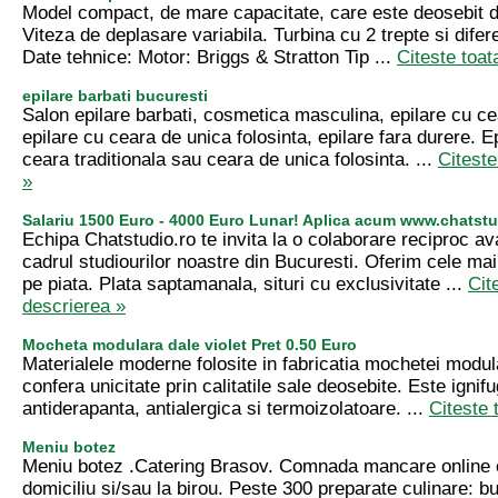
Model compact, de mare capacitate, care este deosebit de
Viteza de deplasare variabila. Turbina cu 2 trepte si difere
Date tehnice: Motor: Briggs & Stratton Tip ...
Citeste toat
epilare barbati bucuresti
Salon epilare barbati, cosmetica masculina, epilare cu cea
epilare cu ceara de unica folosinta, epilare fara durere. Ep
ceara traditionala sau ceara de unica folosinta. ...
Citeste
»
Salariu 1500 Euro - 4000 Euro Lunar! Aplica acum www.chatstu
Echipa Chatstudio.ro te invita la o colaborare reciproc av
cadrul studiourilor noastre din Bucuresti. Oferim cele mai
pe piata. Plata saptamanala, situri cu exclusivitate ...
Cit
descrierea »
Mocheta modulara dale violet Pret 0.50 Euro
Materialele moderne folosite in fabricatia mochetei modula
confera unicitate prin calitatile sale deosebite. Este ignifu
antiderapanta, antialergica si termoizolatoare. ...
Citeste 
Meniu botez
Meniu botez .Catering Brasov. Comnada mancare online c
domiciliu si/sau la birou. Peste 300 preparate culinare: b