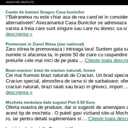
ANUNTURI GRATUITE
Camin de batrani Snagov Casa bunicilor
\"Batranetea nu este chiar asa de rea cand iei in consider
alternativele\" Asezamantul Casa Bunicilor se adreseaza
varsta a treia care sunt singure sau care nu doresc sa-si 
descrierea »
Promovare in Ziarul Stirea (ziar national)
Zaru stirea te promoveaza i intreaga tara! Suntem gata
numele si afacerea ta, in peste 50 de ziare cu raspandire
preturile cele mai mici de pe piata ...
Citeste toata descri
Brazi-craciun: brazi de craciun naturali, livrare
Cei mai frumosi brazi naturali de Craciun. Un brad specia
Craciun special, atmosfera de iarna si de sarbatoare: ofe
craciun naturali, brazi taiati sau brazi in ghiveci, import .
descrierea »
Mocheta modulara dale zugravi Pret 0.50 Euro
Oferta noastra de produse, dar si sugestii de amenajare a
acest tip de mocheta . O puteti gasi vizitand site-ul Moche
ro, iar pentru detalii suplimentare si ...
Citeste toata desc