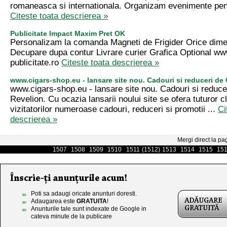
romaneasca si internationala. Organizam evenimente pent
Citeste toata descrierea »
Publicitate Impact Maxim Pret OK
Personalizam la comanda Magneti de Frigider Orice dime
Decupare dupa contur Livrare curier Grafica Optional www
publicitate.ro
Citeste toata descrierea »
www.cigars-shop.eu - lansare site nou. Cadouri si reduceri de 
www.cigars-shop.eu - lansare site nou. Cadouri si reduce
Revelion. Cu ocazia lansarii noului site se ofera tuturor cli
vizitatorilor numeroase cadouri, reduceri si promotii ...
Ci
descrierea »
Mergi direct la pa
1507
1508
1509
1510
1511
(1512)
1513
1514
1515
15
Poti sa adaugi oricate anunturi doresti.
Adaugarea este
GRATUITA
!
Anunturile tale sunt indexate de Google in
cateva minute de la publicare