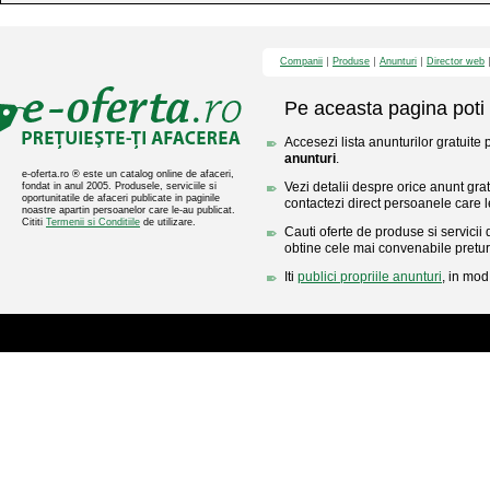
Companii
Produse
Anunturi
Director web
Pe aceasta pagina poti 
Accesezi lista anunturilor gratuite
anunturi
.
e-oferta.ro ® este un catalog online de afaceri,
Vezi detalii despre orice anunt gratu
fondat in anul 2005. Produsele, serviciile si
oportunitatile de afaceri publicate in paginile
contactezi direct persoanele care l
noastre apartin persoanelor care le-au publicat.
Cititi
Termenii si Conditiile
de utilizare.
Cauti oferte de produse si servicii 
obtine cele mai convenabile pretur
Iti
publici propriile anunturi
, in mod 