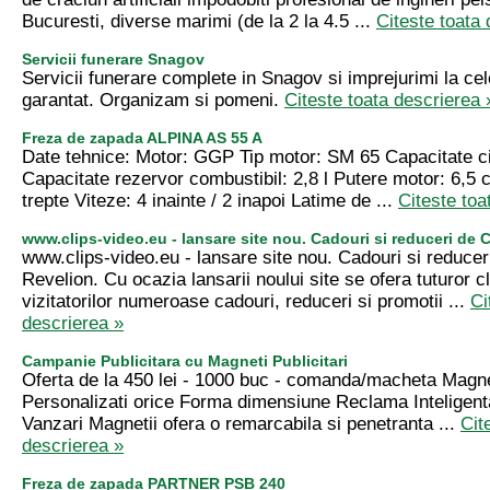
Bucuresti, diverse marimi (de la 2 la 4.5 ...
Citeste toata 
Servicii funerare Snagov
Servicii funerare complete in Snagov si imprejurimi la cel
garantat. Organizam si pomeni.
Citeste toata descrierea 
Freza de zapada ALPINA AS 55 A
Date tehnice: Motor: GGP Tip motor: SM 65 Capacitate ci
Capacitate rezervor combustibil: 2,8 l Putere motor: 6,5 
trepte Viteze: 4 inainte / 2 inapoi Latime de ...
Citeste toa
www.clips-video.eu - lansare site nou. Cadouri si reduceri de 
www.clips-video.eu - lansare site nou. Cadouri si reducer
Revelion. Cu ocazia lansarii noului site se ofera tuturor cli
vizitatorilor numeroase cadouri, reduceri si promotii ...
Ci
descrierea »
Campanie Publicitara cu Magneti Publicitari
Oferta de la 450 lei - 1000 buc - comanda/macheta Magnet
Personalizati orice Forma dimensiune Reclama Inteligenta
Vanzari Magnetii ofera o remarcabila si penetranta ...
Cit
descrierea »
Freza de zapada PARTNER PSB 240