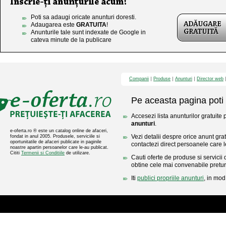
Poti sa adaugi oricate anunturi doresti.
Adaugarea este
GRATUITA
!
Anunturile tale sunt indexate de Google in
cateva minute de la publicare
Companii
Produse
Anunturi
Director web
Pe aceasta pagina poti 
Accesezi lista anunturilor gratuite
anunturi
.
e-oferta.ro ® este un catalog online de afaceri,
Vezi detalii despre orice anunt gratu
fondat in anul 2005. Produsele, serviciile si
oportunitatile de afaceri publicate in paginile
contactezi direct persoanele care l
noastre apartin persoanelor care le-au publicat.
Cititi
Termenii si Conditiile
de utilizare.
Cauti oferte de produse si servicii 
obtine cele mai convenabile pretur
Iti
publici propriile anunturi
, in mod 