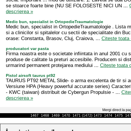
se stoarce foarte bine (NU SE FOLOSESTE NICI UN ...
descrierea »
Medic bun, specialist in OrtopedieTraumatologie
Medic bun, specialist in OrtopedieTraumatologie . Lista me
si a clinicilor si spitalelor cu sectii de specialitate din Buc
orase: Constanta, Brasov, Cluj, Craiova, ...
Citeste toata
producatori var pasta
Firma noastra este o societate infiintata in anul 2001 cu s
produse de calitate la preturi accesibile. Producem si dis
urmarind permanent protejarea mediului ...
Citeste toata 
Pistol airsoft taurus pt92
TAURUS PT92 METAL Slide- o arma excelenta de tir si a
Versiune HPA (Heavy powerful accurate series) Caracteri
- KWC (taiwan) distribuit de Cybergun Propulsie - ...
Cite
descrierea »
Mergi direct la pa
1467
1468
1469
1470
1471
(1472)
1473
1474
1475
14