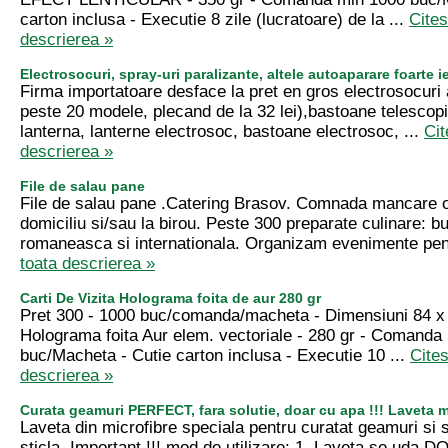
carton inclusa - Executie 8 zile (lucratoare) de la ...
Cites
descrierea »
Electrosocuri, spray-uri paralizante, altele autoaparare foarte i
Firma importatoare desface la pret en gros electrosocuri
peste 20 modele, plecand de la 32 lei),bastoane telescop
lanterna, lanterne electrosoc, bastoane electrosoc, ...
Cit
descrierea »
File de salau pane
File de salau pane .Catering Brasov. Comnada mancare on
domiciliu si/sau la birou. Peste 300 preparate culinare: b
romaneasca si internationala. Organizam evenimente pen
toata descrierea »
Carti De Vizita Holograma foita de aur 280 gr
Pret 300 - 1000 buc/comanda/macheta - Dimensiuni 84 x 
Holograma foita Aur elem. vectoriale - 280 gr - Comanda
buc/Macheta - Cutie carton inclusa - Executie 10 ...
Cites
descrierea »
Curata geamuri PERFECT, fara solutie, doar cu apa !!! Laveta m
Laveta din microfibre speciala pentru curatat geamuri si 
sticla. Important !!! mod de utilizare: 1. Laveta se uda 