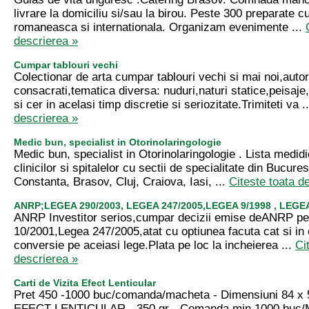
livrare la domiciliu si/sau la birou. Peste 300 preparate c
romaneasca si internationala. Organizam evenimente ...
descrierea »
Cumpar tablouri vechi
Colectionar de arta cumpar tablouri vechi si mai noi,autor
consacrati,tematica diversa: nuduri,naturi statice,peisaje,
si cer in acelasi timp discretie si seriozitate.Trimiteti va .
descrierea »
Medic bun, specialist in Otorinolaringologie
Medic bun, specialist in Otorinolaringologie . Lista medidic
clinicilor si spitalelor cu sectii de specialitate din Bucures
Constanta, Brasov, Cluj, Craiova, Iasi, ...
Citeste toata d
ANRP;LEGEA 290/2003, LEGEA 247/2005,LEGEA 9/1998 , LEGEA
ANRP Investitor serios,cumpar decizii emise deANRP p
10/2001,Legea 247/2005,atat cu optiunea facuta cat si in or
conversie pe aceiasi lege.Plata pe loc la incheierea ...
Ci
descrierea »
Carti de Vizita Efect Lenticular
Pret 450 -1000 buc/comanda/macheta - Dimensiuni 84 x 5
EFECT LENTICULAR - 350 gr - Comanda min 1000 buc/M