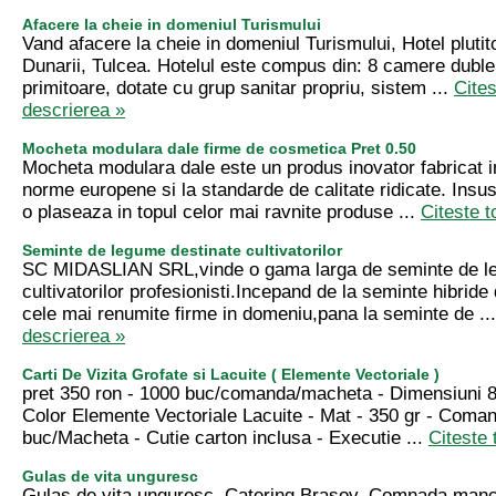
Afacere la cheie in domeniul Turismului
Vand afacere la cheie in domeniul Turismului, Hotel plutito
Dunarii, Tulcea. Hotelul este compus din: 8 camere duble 
primitoare, dotate cu grup sanitar propriu, sistem ...
Cites
descrierea »
Mocheta modulara dale firme de cosmetica Pret 0.50
Mocheta modulara dale este un produs inovator fabricat 
norme europene si la standarde de calitate ridicate. Insus
o plaseaza in topul celor mai ravnite produse ...
Citeste t
Seminte de legume destinate cultivatorilor
SC MIDASLIAN SRL,vinde o gama larga de seminte de l
cultivatorilor profesionisti.Incepand de la seminte hibride
cele mai renumite firme in domeniu,pana la seminte de ..
descrierea »
Carti De Vizita Grofate si Lacuite ( Elemente Vectoriale )
pret 350 ron - 1000 buc/comanda/macheta - Dimensiuni 84
Color Elemente Vectoriale Lacuite - Mat - 350 gr - Coma
buc/Macheta - Cutie carton inclusa - Executie ...
Citeste 
Gulas de vita unguresc
Gulas de vita unguresc .Catering Brasov. Comnada manc