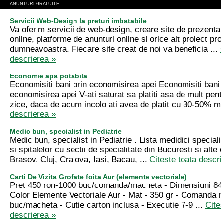
ANUNTURI GRATUITE
Servicii Web-Design la preturi imbatabile
Va oferim servicii de web-design, creare site de prezent
online, platforme de anunturi online si orice alt proiect p
dumneavoastra. Fiecare site creat de noi va beneficia ...
descrierea »
Economie apa potabila
Economisiti bani prin economisirea apei Economisiti bani 
economisirea apei V-ati saturat sa platiti asa de mult pen
zice, daca de acum incolo ati avea de platit cu 30-50% ma
descrierea »
Medic bun, specialist in Pediatrie
Medic bun, specialist in Pediatrie . Lista medidici specialist
si spitalelor cu sectii de specialitate din Bucuresti si alt
Brasov, Cluj, Craiova, Iasi, Bacau, ...
Citeste toata descr
Carti De Vizita Grofate foita Aur (elemente vectoriale)
Pret 450 ron-1000 buc/comanda/macheta - Dimensiuni 84 
Color Elemente Vectoriale Aur - Mat - 350 gr - Comanda
buc/macheta - Cutie carton inclusa - Executie 7-9 ...
Cite
descrierea »