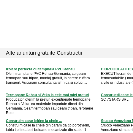
Alte anunturi gratuite Constructii
Izolare perfecta cu tamplaria PVC Rehau
HIDROIZOLATII T
Oferim tamplarie PVC Rehau-Germania, cu geam
EXECUT lucrari de
termopan sau tripan, montaj gratuit, la cerere cu/fara
termosudabile ( mono
transport. Asiguram consultanta tehnica si solutii ...
civile si industriale 
Termopane Rehau si Veka la cele mai mici preturi
Constructii case 
Producator, oferim la preturi exceptionale termopane
SC 7STARS SRL
Rehau si Veka, cu materiale importate direct din
Germania. Geam termopan sau geam tripan, feronerie
Roto ...
Construim case ieftine la cheie ...
Stucco Veneziano P
Construim case la cheie din caramida tip porotherm,
Stucco Veneziano Pr
tabla tip lindab si betoane mecanizate din statie: 1.
Veneziano si materi