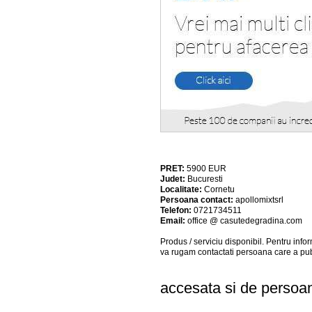
PRET:
5900
EUR
Judet:
Bucuresti
Localitate:
Cornetu
Persoana contact:
apollomixtsrl
Telefon:
0721734511
Email:
office @ casutedegradina.com
Produs / serviciu
disponibil
. Pentru info
va rugam contactati persoana care a pub
accesata si de persoan