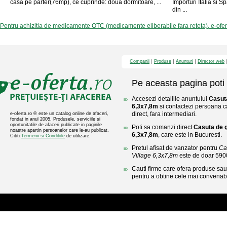
casa pe parter(76mp), ce cuprinde: doua dormitoare, ...
Importuri Italia si 
din ...
Pentru achizitia de medicamente OTC (medicamente eliberabile fara reteta), e-ofe
Companii
Produse
Anunturi
Director web
Pe aceasta pagina poti 
Accesezi detaliile anuntului
Casuta
6,3x7,8m
si contactezi persoana ca
direct, fara intermediari.
e-oferta.ro ® este un catalog online de afaceri,
fondat in anul 2005. Produsele, serviciile si
oportunitatile de afaceri publicate in paginile
Poti sa comanzi direct
Casuta de g
noastre apartin persoanelor care le-au publicat.
6,3x7,8m
, care este in Bucuresti.
Cititi
Termenii si Conditiile
de utilizare.
Pretul afisat de vanzator pentru
Ca
Village 6,3x7,8m
este de doar 59
Cauti firme care ofera produse sau 
pentru a obtine cele mai convenabi