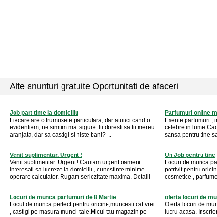
Alte anunturi gratuite Oportunitati de afaceri
Job part time la domiciliu
Parfumuri online 
Fiecare are o frumusete particulara, dar atunci cand o
Esente parfumuri , i
evidentiem, ne simtim mai sigure. Iti doresti sa fii mereu
celebre in lume.Cado
aranjata, dar sa castigi si niste bani? ...
sansa pentru tine sa
Venit suplimentar. Urgent !
Un Job pentru tine
Venit suplimentar. Urgent ! Cautam urgent oameni
Locuri de munca part
interesati sa lucreze la domiciliu, cunostinte minime
potrivit pentru orici
operare calculator. Rugam seriozitate maxima. Detalii
cosmetice , parfumerie
...
Locuri de munca parfumuri de 8 Martie
oferta locuri de m
Locul de munca perfect pentru oricine,muncesti cat vrei
Oferta locuri de munc
, castigi pe masura muncii tale.Micul tau magazin pe
lucru acasa. Inscrie