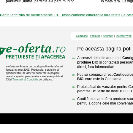
parfumuri ,imitatii perfecte ale parfumurilor ...
in toata tara. Castig
Pentru achizitia de medicamente OTC (medicamente eliberabile fara reteta), e-ofe
Companii
Produse
Anunturi
Director web
Pe aceasta pagina poti 
Accesezi detaliile anuntului
Castig
produse BIO
si contactezi persoan
direct, fara intermediari.
e-oferta.ro ® este un catalog online de afaceri,
fondat in anul 2005. Produsele, serviciile si
oportunitatile de afaceri publicate in paginile
Poti sa comanzi direct
Castiguti b
noastre apartin persoanelor care le-au publicat.
BIO
, care este in Constanta.
Cititi
Termenii si Conditiile
de utilizare.
Pretul afisat de vanzator pentru
Cas
produse BIO
este de doar 1000 E
Cauti firme care ofera produse sau 
pentru a obtine cele mai convenabi