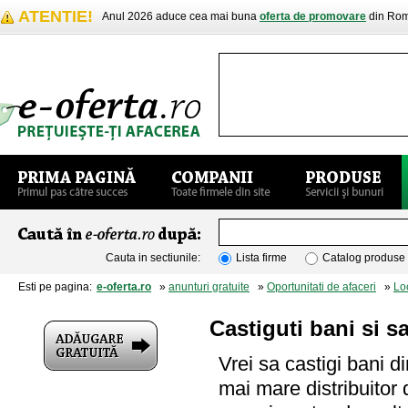
ATENTIE!
Anul 2026 aduce cea mai buna
oferta de promovare
din Rom
Cauta in sectiunile:
Lista firme
Catalog produse
Esti pe pagina:
e-oferta.ro
»
anunturi gratuite
»
Oportunitati de afaceri
»
Lo
Castiguti bani si 
Vrei sa castigi bani d
mai mare distribuitor