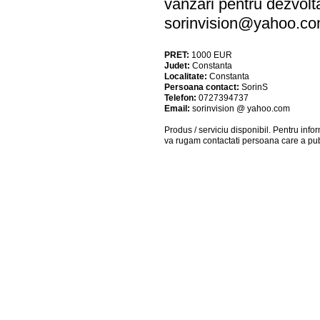
vanzari pentru dezvoltar
sorinvision@yahoo.c
PRET:
1000
EUR
Judet:
Constanta
Localitate:
Constanta
Persoana contact:
SorinS
Telefon:
0727394737
Email:
sorinvision @ yahoo.com
Produs / serviciu
disponibil
. Pentru info
va rugam contactati persoana care a pub