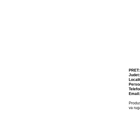
PRET
Judet
Locali
Perso
Telefo
Email
Produs
va rug