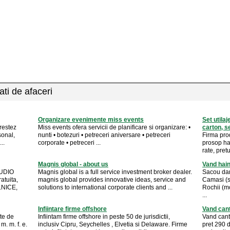
ati de afaceri
Organizare evenimente miss events
Set utila
prestez
Miss events ofera servicii de planificare si organizare: •
carton, s
sonal,
nunti • botezuri • petreceri aniversare • petreceri
Firma prod
..
corporate • petreceri ...
prosop ha
rate, pret
Magnis global - about us
Vand hain
UDIO
Magnis global is a full service investment broker dealer.
Sacou dam
atuita,
magnis global provides innovative ideas, service and
Camasi (st
ILNICE,
solutions to international corporate clients and ...
Rochii (m
...
Infiintare firme offshore
Vand cant
ate de
Infiintam firme offshore in peste 50 de jurisdictii,
Vand canta
 m. m. f. e.
inclusiv Cipru, Seychelles , Elvetia si Delaware. Firme
pret 290 d