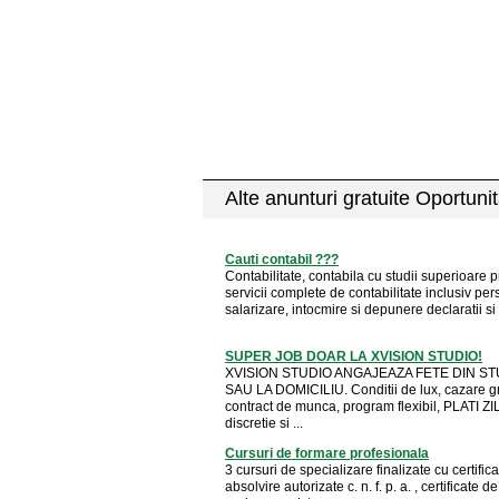
Alte anunturi gratuite Oportunit
Cauti contabil ???
Contabilitate, contabila cu studii superioare 
servicii complete de contabilitate inclusiv per
salarizare, intocmire si depunere declaratii si .
SUPER JOB DOAR LA XVISION STUDIO!
XVISION STUDIO ANGAJEAZA FETE DIN ST
SAU LA DOMICILIU. Conditii de lux, cazare gr
contract de munca, program flexibil, PLATI Z
discretie si ...
Cursuri de formare profesionala
3 cursuri de specializare finalizate cu certific
absolvire autorizate c. n. f. p. a. , certificate de