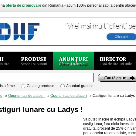
buna
oferta de promovare
din Romania - acum 100% personalizabila pentru aface
ista firme
Catalog produse
Anunturi gratuite
te
»
Oportunitati de afaceri
»
Oportunitati de afaceri
» Castiguri lunare cu Ladys 
tiguri lunare cu Ladys !
Va puteti inscrie in echipa Ladys
castig lunar, fara nicio investitie
gratuita, procent de 25% din van
persoanelor recomandate, comen