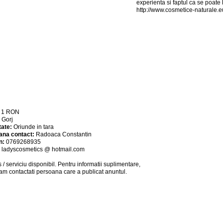
experienta si faptul ca se poate 
http://www.cosmetice-naturale.e
:
1
RON
:
Gorj
tate:
Oriunde in tara
ana contact:
Radoaca Constantin
n:
0769268935
:
ladyscosmetics @ hotmail.com
 / serviciu
disponibil
. Pentru informatii suplimentare,
am contactati persoana care a publicat anuntul.