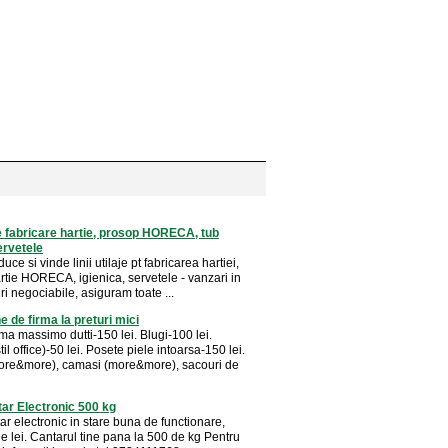
je fabricare hartie, prosop HORECA, tub
ervetele
uce si vinde linii utilaje pt fabricarea hartiei,
rtie HORECA, igienica, servetele - vanzari in
uri negociabile, asiguram toate ...
e de firma la preturi mici
a massimo dutti-150 lei. Blugi-100 lei.
il office)-50 lei. Posete piele intoarsa-150 lei.
ore&more), camasi (more&more), sacouri de
ar Electronic 500 kg
r electronic in stare buna de functionare,
e lei. Cantarul tine pana la 500 de kg Pentru