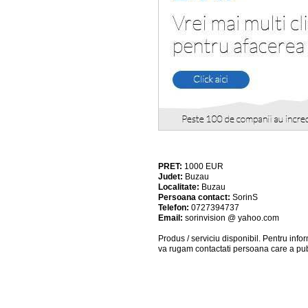
PRET:
1000
EUR
Judet:
Buzau
Localitate:
Buzau
Persoana contact:
SorinS
Telefon:
0727394737
Email:
sorinvision @ yahoo.com
Produs / serviciu
disponibil
. Pentru info
va rugam contactati persoana care a pub