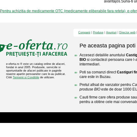
avantajos.Suna-ti u
Pentru achizitia de medicamente OTC (medicamente eliberabile fara reteta), e-ofe
Companii
Produse
Anunturi
Director web
Pe aceasta pagina poti 
Accesezi detaliile anuntului
Castig
BIO
si contactezi persoana care l-a
intermediari.
e-oferta.ro ® este un catalog online de afaceri,
fondat in anul 2005. Produsele, serviciile si
oportunitatile de afaceri publicate in paginile
Poti sa comanzi direct
Castiguri f
noastre apartin persoanelor care le-au publicat.
care este in Buzau.
Cititi
Termenii si Conditiile
de utilizare.
Pretul afisat de vanzator pentru
Cas
produse BIO
este de doar 1000 E
Cauti firme care ofera produse sau 
pentru a obtine cele mai convenabi