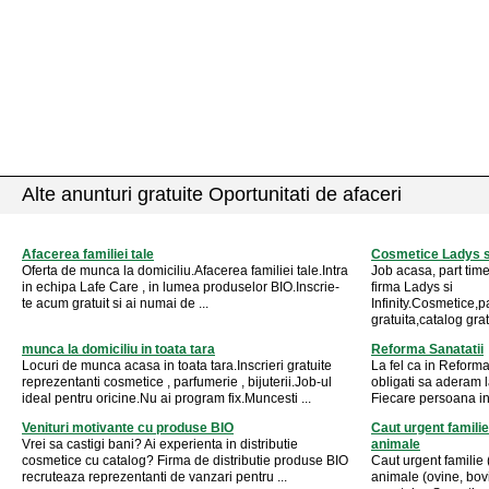
Alte anunturi gratuite Oportunitati de afaceri
Afacerea familiei tale
Cosmetice Ladys si 
Oferta de munca la domiciliu.Afacerea familiei tale.Intra
Job acasa, part tim
in echipa Lafe Care , in lumea produselor BIO.Inscrie-
firma Ladys si
te acum gratuit si ai numai de ...
Infinity.Cosmetice,pa
gratuita,catalog grat
munca la domiciliu in toata tara
Reforma Sanatatii
Locuri de munca acasa in toata tara.Inscrieri gratuite
La fel ca in Reforma
reprezentanti cosmetice , parfumerie , bijuterii.Job-ul
obligati sa aderam l
ideal pentru oricine.Nu ai program fix.Muncesti ...
Fiecare persoana intr
Venituri motivante cu produse BIO
Caut urgent familie
Vrei sa castigi bani? Ai experienta in distributie
animale
cosmetice cu catalog? Firma de distributie produse BIO
Caut urgent familie 
recruteaza reprezentanti de vanzari pentru ...
animale (ovine, bovi