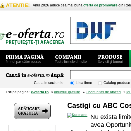
ATENTIE!
Anul 2026 aduce cea mai buna
oferta de promovare
din Rom
Cauta in sectiunile:
Lista firme
Catalog produse
Esti pe pagina:
e-oferta.ro
»
anunturi gratuite
»
Oportunitati de afaceri
»
M
Castigi cu ABC Co
Nu exista limit
avea.Oportunit