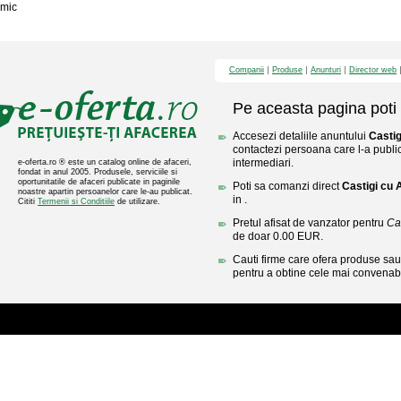
mic
Companii
Produse
Anunturi
Director web
Pe aceasta pagina poti 
Accesezi detaliile anuntului
Casti
contactezi persoana care l-a public
intermediari.
e-oferta.ro ® este un catalog online de afaceri,
fondat in anul 2005. Produsele, serviciile si
oportunitatile de afaceri publicate in paginile
Poti sa comanzi direct
Castigi cu
noastre apartin persoanelor care le-au publicat.
in .
Cititi
Termenii si Conditiile
de utilizare.
Pretul afisat de vanzator pentru
Ca
de doar 0.00 EUR.
Cauti firme care ofera produse sau 
pentru a obtine cele mai convenabi