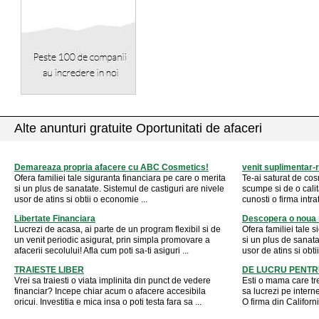
Alte anunturi gratuite Oportunitati de afaceri
Demareaza propria afacere cu ABC Cosmetics!
venit suplimentar-
Ofera familiei tale siguranta financiara pe care o merita
Te-ai saturat de co
si un plus de sanatate. Sistemul de castiguri are nivele
scumpe si de o cali
usor de atins si obtii o economie ...
cunosti o firma intra
Libertate Financiara
Descopera o noua 
Lucrezi de acasa, ai parte de un program flexibil si de
Ofera familiei tale 
un venit periodic asigurat, prin simpla promovare a
si un plus de sanata
afacerii secolului! Afla cum poti sa-ti asiguri ...
usor de atins si obti
TRAIESTE LIBER
DE LUCRU PENTR
Vrei sa traiesti o viata implinita din punct de vedere
Esti o mama care tre
financiar? Incepe chiar acum o afacere accesibila
sa lucrezi pe interne
oricui. Investitia e mica insa o poti testa fara sa ...
O firma din California