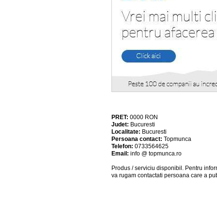
PRET:
0000
RON
Judet:
Bucuresti
Localitate:
Bucuresti
Persoana contact:
Topmunca
Telefon:
0733564625
Email:
info @ topmunca.ro
Produs / serviciu
disponibil
. Pentru info
va rugam contactati persoana care a pub