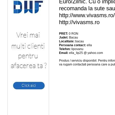
Euro/Zilnic. Cu o impli
recomanda la sute sau 
http://www.vivasms.ro/
http://vivasms.ro
PRET:
0
RON
Judet:
Bacau
Localitate:
bacau
Persoana contact:
ella
Telefon:
lipovanu
Email:
ella_lip25 @ yahoo.com
Produs / serviciu
disponibil
. Pentru info
va rugam contactati persoana care a pub