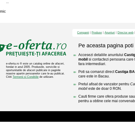
...
mic
Companii
Produse
Anunturi
Director web
Pe aceasta pagina poti 
Accesezi detaliile anuntului
Castig
mobil
si contactezi persoana care l
fara intermediari.
e-oferta.ro ® este un catalog online de afaceri,
fondat in anul 2005. Produsele, serviciile si
oportunitatile de afaceri publicate in paginile
Poti sa comanzi direct
Castiga BAN
noastre apartin persoanelor care le-au publicat.
care este in Bacau.
Cititi
Termenii si Conditiile
de utilizare.
Pretul afisat de vanzator pentru
Ca
mobil
este de doar 0 RON.
Cauti firme care ofera produse sau 
pentru a obtine cele mai convenabi