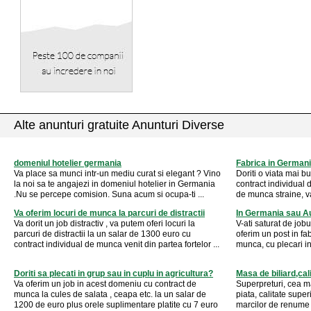
Alte anunturi gratuite Anunturi Diverse
domeniul hotelier germania
Fabrica in German
Va place sa munci intr-un mediu curat si elegant ? Vino
Doriti o viata mai 
la noi sa te angajezi in domeniul hotelier in Germania
contract individual 
.Nu se percepe comision. Suna acum si ocupa-ti ...
de munca straine, va 
Va oferim locuri de munca la parcuri de distractii
In Germania sau Au
Va dorit un job distractiv , va putem oferi locuri la
V-ati saturat de jobu
parcuri de distractii la un salar de 1300 euro cu
oferim un post in fa
contract individual de munca venit din partea fortelor ...
munca, cu plecari in
Doriti sa plecati in grup sau in cuplu in agricultura?
Masa de biliard,cali
Va oferim un job in acest domeniu cu contract de
Superpreturi, cea 
munca la cules de salata , ceapa etc. la un salar de
piata, calitate supe
1200 de euro plus orele suplimentare platite cu 7 euro
marcilor de renume B