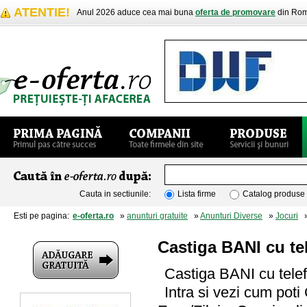
ATENTIE!
Anul 2026 aduce cea mai buna
oferta de promovare
din Rom
Cauta in sectiunile:
Lista firme
Catalog produse
Esti pe pagina:
e-oferta.ro
»
anunturi gratuite
»
Anunturi Diverse
»
Jocuri
» 
Castiga BANI cu te
Castiga BANI cu tele
Intra si vezi cum pot