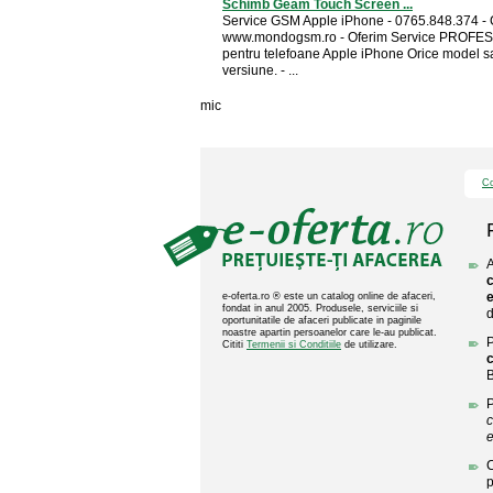
Schimb Geam Touch Screen ...
Service GSM Apple iPhone - 0765.848.374 - 
www.mondogsm.ro - Oferim Service PROFE
pentru telefoane Apple iPhone Orice model s
versiune. - ...
mic
Co
A
c
e-oferta.ro ® este un catalog online de afaceri,
fondat in anul 2005. Produsele, serviciile si
d
oportunitatile de afaceri publicate in paginile
noastre apartin persoanelor care le-au publicat.
P
Cititi
Termenii si Conditiile
de utilizare.
c
B
P
c
C
p