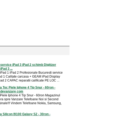
 service iPad 3 iPad 2 schimb Digitizer
iPad 3 ...
 iPad 1 iPad 2 Profesionale Bucuresti service
ad 1 Calitate carcasa + GEAM iPad Display
Pad 2 CAPAC reparatii calificate PE LOC ...
 Toc Piele Iphone 4 Tip Snur - 60ron -
edevanzare com
Piele Iphone 4 Tip Snur - 60ron Magazinul
era spre Vanzare Telefoane Noi si Second
inale!!! Vindem Telefoane Nokia, Samsung,
 Silicon I9100 Galaxy S2 - 30ron -