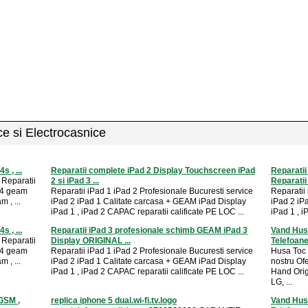
ice si Electrocasnice
s , ...
Reparatii complete iPad 2 Display Touchscreen iPad
Reparatii
Reparatii
2 si iPad 3 ...
Reparatii 
e 4 geam
Reparatii iPad 1 iPad 2 Profesionale Bucuresti service
Reparatii
 , ...
iPad 2 iPad 1 Calitate carcasa + GEAM iPad Display
iPad 2 iP
iPad 1 , iPad 2 CAPAC reparatii calificate PE LOC ...
iPad 1 , i
s , ...
Reparatii iPad 3 profesionale schimb GEAM iPad 3
Vand Husa
Reparatii
Display ORIGINAL ...
Telefoan
e 4 geam
Reparatii iPad 1 iPad 2 Profesionale Bucuresti service
Husa Toc 
 , ...
iPad 2 iPad 1 Calitate carcasa + GEAM iPad Display
nostru Of
iPad 1 , iPad 2 CAPAC reparatii calificate PE LOC ...
Hand Orig
LG, ...
GSM ,
replica iphone 5 dual.wi-fi.tv.logo
Vand Husa