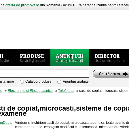
buna
oferta de promovare
din Romania - acum 100% personalizabila pentru aface
ista firme
Catalog produse
Anunturi gratuite
te
»
Electronice si Electrocasnice
»
Telefoane
» casti de copiat,microcasti,siste
ti de copiat,microcasti,sisteme de copi
 examene
Vindem si inchiriem casti de copiat, microcasca japoneza, toate tipurile 
cdma nebruiabile, ceas gsm modificat cu microcasca, microcamere wirele