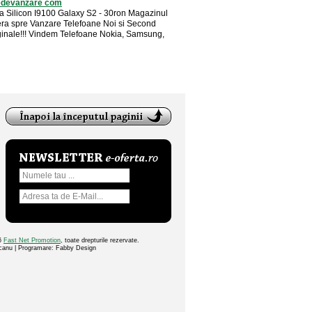
edevanzare com
 Silicon I9100 Galaxy S2 - 30ron Magazinul
era spre Vanzare Telefoane Noi si Second
inale!!! Vindem Telefoane Nokia, Samsung,
26
Fast Net Promotion
, toate drepturile rezervate.
ocanu | Programare: Fabby Design