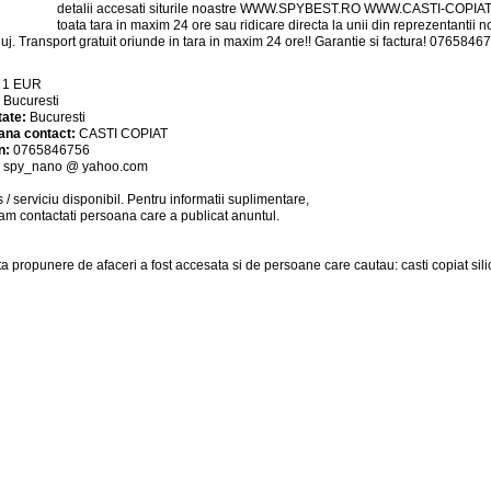
detalii accesati siturile noastre WWW.SPYBEST.RO WWW.CASTI-COPI
toata tara in maxim 24 ore sau ridicare directa la unii din reprezentantii no
Cluj. Transport gratuit oriunde in tara in maxim 24 ore!! Garantie si factura! 07658
:
1
EUR
:
Bucuresti
tate:
Bucuresti
ana contact:
CASTI COPIAT
n:
0765846756
:
spy_nano @ yahoo.com
 / serviciu
disponibil
. Pentru informatii suplimentare,
am contactati persoana care a publicat anuntul.
a propunere de afaceri a fost accesata si de persoane care cautau: casti copiat sili