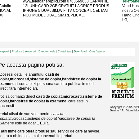
www.telefoanereplici.com 0763569638 GARANTIE
Telefoan
Catalin
12LUNI+CARD 2GB GRATUIT LA ORICE PRODUS
Vand Husa
SIONAL
IPHONE 5 DUALSIM,WIFI,TV CONCEPT. CEL MAI
nostru Of
au
NOU MODEL DUAL SIM.REPLICA ...
Hand Orig
LG, ...
mpanii
Produse
Anunturi
Director web
Contul tau
Download
Curs Valutar
Pe aceasta pagina poti sa:
ccesezi detaliile anuntului
casti de
opiat,microcasti,sisteme de copiat,handsfree de copiat la
examene
si contactezi persoana care l-a publicat in mod
irect, fara intermediari.
oti sa comanzi direct
casti de copiat,microcasti,sisteme de
opiat,handsfree de copiat la examene
, care este in
ucuresti.
Copyright © 2005-20
Design / AI: Viorel M
retul afisat de vanzator pentru
casti de
opiat,microcasti,sisteme de copiat,handsfree de copiat la
examene
este de doar 1 EUR.
auti firme care ofera produse sau servicii de care ai nevoie,
entru a obtine cele mai convenabile preturi.