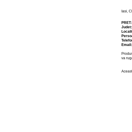
Iasi, 
PRET
Judet
Locali
Perso
Telefo
Email
Produs
va rug
Aceast