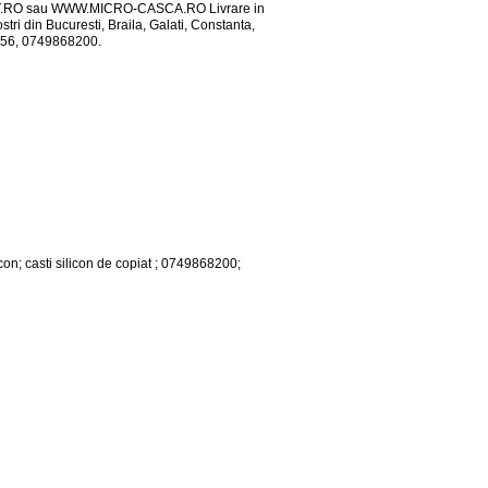
AT.RO sau WWW.MICRO-CASCA.RO Livrare in
stri din Bucuresti, Braila, Galati, Constanta,
46756, 0749868200.
con; casti silicon de copiat ; 0749868200;