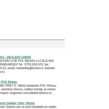
AU - DEALERI LAMAR
SI EXECUTIE PVC REHAU LA CELE MAI
ANDARDE!!! Tel : 0755.050.023; fax :
0.61; email:
marketing@lamar.ro
; website:
r.ro
e PVC Rehau
IC PRET !!!. Oferim tamplarie PVC Rehau-
 aluminiu Grecia, cu/fara montaj, la cerere
ansport. Asiguram consultanta tehnica si ...
lemn Sophia 7x6m, 90mm
emn Sophia are un pret imbatabil,un spatiu