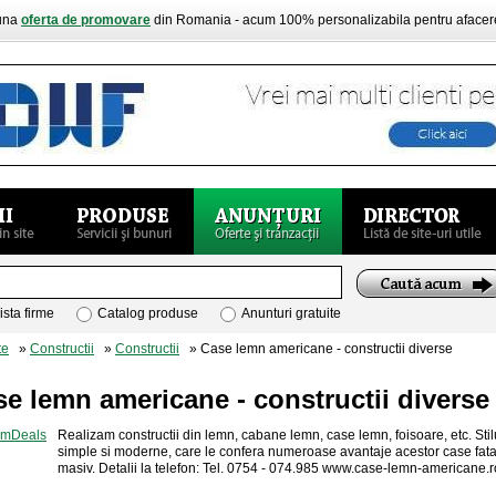
buna
oferta de promovare
din Romania - acum 100% personalizabila pentru aface
ista firme
Catalog produse
Anunturi gratuite
te
»
Constructii
»
Constructii
» Case lemn americane - constructii diverse
e lemn americane - constructii diverse
Realizam constructii din lemn, cabane lemn, case lemn, foisoare, etc. Stilu
simple si moderne, care le confera numeroase avantaje acestor case fata
masiv. Detalii la telefon: Tel. 0754 - 074.985 www.case-lemn-americane.r