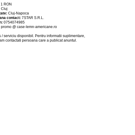
:
1
RON
:
Cluj
tate:
Cluj-Napoca
ana contact:
7STAR S.R.L.
n:
0754074985
:
promo @ case-lemn-americane.ro
 / serviciu
disponibil
. Pentru informatii suplimentare,
am contactati persoana care a publicat anuntul.