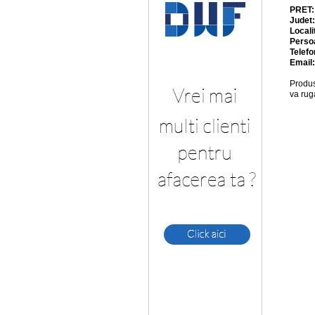
PRET
Judet
Locali
Perso
Telefo
Email
Produs
va rug