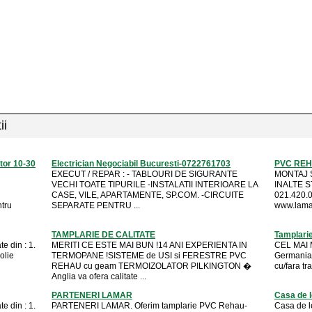
ii
otor 10-30
Electrician Negociabil Bucuresti-0722761703
PVC REH
EXECUT / REPAR : - TABLOURI DE SIGURANTE
MONTAJ 
VECHI TOATE TIPURILE -INSTALATII INTERIOARE LA
INALTE ST
CASE, VILE, APARTAMENTE, SP.COM. -CIRCUITE
021.420.0
ntru
SEPARATE PENTRU ...
www.lama
TAMPLARIE DE CALITATE
Tamplari
e din : 1.
MERITI CE ESTE MAI BUN !14 ANI EXPERIENTA IN
CEL MAI M
olie
TERMOPANE !SISTEME de USI si FERESTRE PVC
Germania,
REHAU cu geam TERMOIZOLATOR PILKINGTON �
cu/fara tr
Anglia va ofera calitate ...
PARTENERI LAMAR
Casa de 
e din : 1.
PARTENERI LAMAR. Oferim tamplarie PVC Rehau-
Casa de l