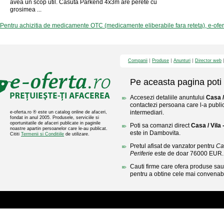
avea un scop util. Casuta Parkend 4x3m are perete cu
grosimea ...
Pentru achizitia de medicamente OTC (medicamente eliberabile fara reteta), e-ofe
Companii
Produse
Anunturi
Director web
Pe aceasta pagina poti 
Accesezi detaliile anuntului
Casa /
contactezi persoana care l-a public
intermediari.
e-oferta.ro ® este un catalog online de afaceri,
fondat in anul 2005. Produsele, serviciile si
oportunitatile de afaceri publicate in paginile
Poti sa comanzi direct
Casa / Vila 
noastre apartin persoanelor care le-au publicat.
este in Dambovita.
Cititi
Termenii si Conditiile
de utilizare.
Pretul afisat de vanzator pentru
Ca
Periferie
este de doar 76000 EUR.
Cauti firme care ofera produse sau 
pentru a obtine cele mai convenabi