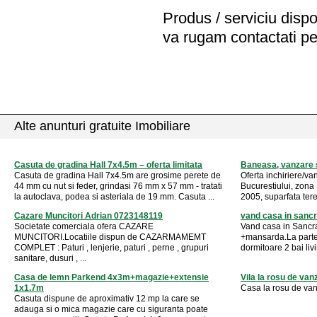
Produs / serviciu
dispo
va rugam contactati pe
Alte anunturi gratuite Imobiliare
Casuta de gradina Hall 7x4.5m – oferta limitata
Baneasa, vanzare s
Casuta de gradina Hall 7x4.5m are grosime perete de
Oferta inchiriere/va
44 mm cu nut si feder, grindasi 76 mm x 57 mm - tratati
Bucurestiului, zona 
la autoclava, podea si asteriala de 19 mm. Casuta ...
2005, suparfata ter
Cazare Muncitori Adrian 0723148119
vand casa in sancr
Societate comerciala ofera CAZARE
Vand casa in Sancra
MUNCITORI.Locatiile dispun de CAZARMAMEMT
+mansarda.La parte
COMPLET : Paturi , lenjerie, paturi , perne , grupuri
dormitoare 2 bai livi
sanitare, dusuri , ...
Casa de lemn Parkend 4x3m+magazie+extensie
Vila la rosu de van
1x1.7m
Casa la rosu de van
Casuta dispune de aproximativ 12 mp la care se
adauga si o mica magazie care cu siguranta poate