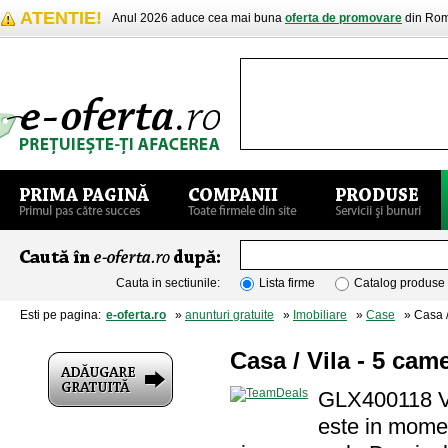
ATENTIE!
Anul 2026 aduce cea mai buna
oferta de promovare
din Rom
Cauta in sectiunile:
Lista firme
Catalog produse
Esti pe pagina:
e-oferta.ro
»
anunturi gratuite
»
Imobiliare
»
Case
» Casa / 
Casa / Vila - 5 came
GLX400118 Vi
este in momen