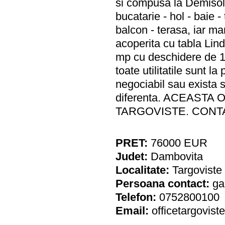
si compusa la Demisol d
bucatarie - hol - baie -
balcon - terasa, iar m
acoperita cu tabla Lin
mp cu deschidere de 10
toate utilitatile sunt 
negociabil sau exista 
diferenta. ACEAST
TARGOVISTE. CONT
PRET:
76000
EUR
Judet:
Dambovita
Localitate:
Targoviste
Persoana contact:
ga
Telefon:
0752800100
Email:
officetargovis