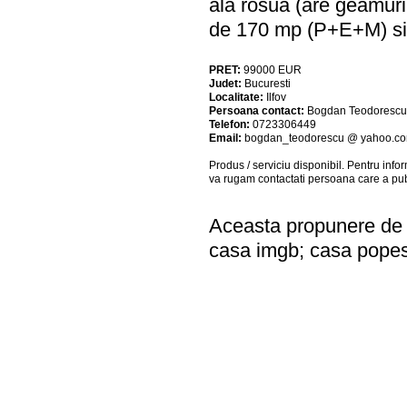
âla rosuâ (are geamu
de 170 mp (P+E+M) si 
PRET:
99000
EUR
Judet:
Bucuresti
Localitate:
Ilfov
Persoana contact:
Bogdan Teodorescu
Telefon:
0723306449
Email:
bogdan_teodorescu @ yahoo.c
Produs / serviciu
disponibil
. Pentru info
va rugam contactati persoana care a pub
Aceasta propunere de a
casa imgb; casa popest