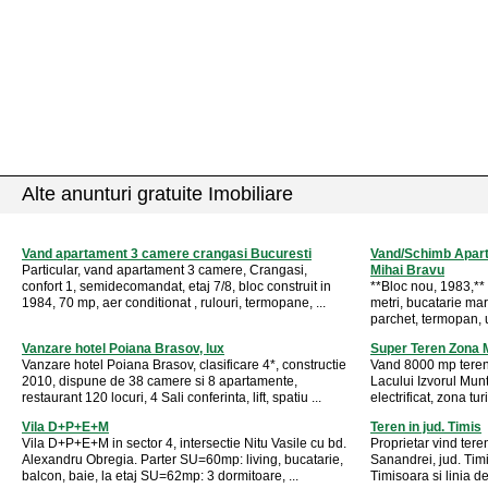
Alte anunturi gratuite Imobiliare
Vand apartament 3 camere crangasi Bucuresti
Vand/Schimb Apart
Particular, vand apartament 3 camere, Crangasi,
Mihai Bravu
confort 1, semidecomandat, etaj 7/8, bloc construit in
**Bloc nou, 1983,**
1984, 70 mp, aer conditionat , rulouri, termopane, ...
metri, bucatarie mare
parchet, termopan, u
Vanzare hotel Poiana Brasov, lux
Super Teren Zona 
Vanzare hotel Poiana Brasov, clasificare 4*, constructie
Vand 8000 mp teren 
2010, dispune de 38 camere si 8 apartamente,
Lacului Izvorul Mun
restaurant 120 locuri, 4 Sali conferinta, lift, spatiu ...
electrificat, zona tur
Vila D+P+E+M
Teren in jud. Timis
Vila D+P+E+M in sector 4, intersectie Nitu Vasile cu bd.
Proprietar vind tere
Alexandru Obregia. Parter SU=60mp: living, bucatarie,
Sanandrei, jud. Tim
balcon, baie, la etaj SU=62mp: 3 dormitoare, ...
Timisoara si linia de