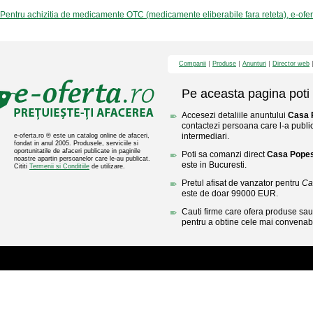
Pentru achizitia de medicamente OTC (medicamente eliberabile fara reteta), e-ofe
Companii
Produse
Anunturi
Director web
Pe aceasta pagina poti 
Accesezi detaliile anuntului
Casa 
contactezi persoana care l-a public
intermediari.
e-oferta.ro ® este un catalog online de afaceri,
fondat in anul 2005. Produsele, serviciile si
oportunitatile de afaceri publicate in paginile
Poti sa comanzi direct
Casa Popes
noastre apartin persoanelor care le-au publicat.
este in Bucuresti.
Cititi
Termenii si Conditiile
de utilizare.
Pretul afisat de vanzator pentru
Ca
este de doar 99000 EUR.
Cauti firme care ofera produse sau 
pentru a obtine cele mai convenabi