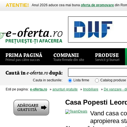
ATENTIE!
Anul 2026 aduce cea mai buna
oferta de promovare
din Rom
Cauta in sectiunile:
Lista firme
Catalog produse
Esti pe pagina:
e-oferta.ro
»
anunturi gratuite
»
Imobiliare
»
De vanzare - d
Casa Popesti Leor
Vand casa con
apropierea st