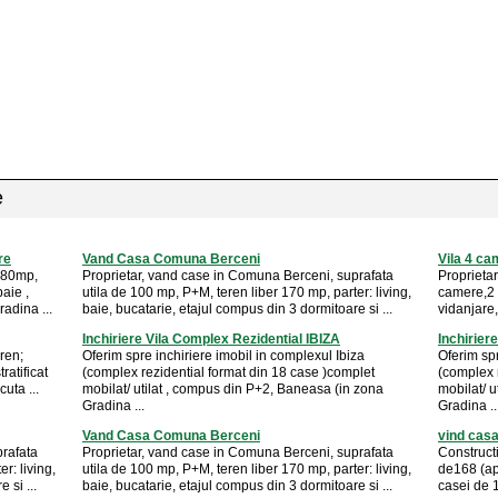
e
re
Vand Casa Comuna Berceni
Vila 4 ca
 80mp,
Proprietar, vand case in Comuna Berceni, suprafata
Proprieta
aie ,
utila de 100 mp, P+M, teren liber 170 mp, parter: living,
camere,2 
radina ...
baie, bucatarie, etajul compus din 3 dormitoare si ...
vidanjare,
Inchiriere Vila Complex Rezidential IBIZA
Inchirier
ren;
Oferim spre inchiriere imobil in complexul Ibiza
Oferim spr
ratificat
(complex rezidential format din 18 case )complet
(complex 
uta ...
mobilat/ utilat , compus din P+2, Baneasa (in zona
mobilat/ 
Gradina ...
Gradina ..
Vand Casa Comuna Berceni
vind casa
prafata
Proprietar, vand case in Comuna Berceni, suprafata
Constructi
r: living,
utila de 100 mp, P+M, teren liber 170 mp, parter: living,
de168 (ap
 si ...
baie, bucatarie, etajul compus din 3 dormitoare si ...
casei de 1