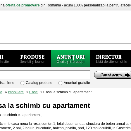
buna
oferta de promovare
din Romania - acum 100% personalizabila pentru aface
ista firme
Catalog produse
Anunturi gratuite
te
»
Imobiliare
»
Case
» Casa la schimb cu apartament
sa la schimb cu apartament
 la schimb cu apartament;
chimb casa noua la rosu, confort 1, total decomandat, structura de beton armat cu cer
amere, 2 bai, 2 holuri, bucatarie, balcon, pivnita, pod, 120 mp locuibili, in Gusterita, 