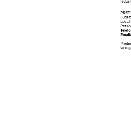
redus)
PRET
Judet
Locali
Perso
Telefo
Email
Produs
va rug