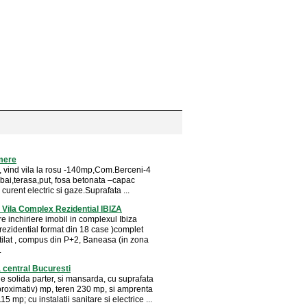
mere
r, vind vila la rosu -140mp,Com.Berceni-4
bai,terasa,put, fosa betonata –capac
 curent electric si gaze.Suprafata ...
e Vila Complex Rezidential IBIZA
e inchiriere imobil in complexul Ibiza
rezidential format din 18 case )complet
utilat , compus din P+2, Baneasa (in zona
.
 central Bucuresti
e solida parter, si mansarda, cu suprafata
roximativ) mp, teren 230 mp, si amprenta
15 mp; cu instalatii sanitare si electrice ...