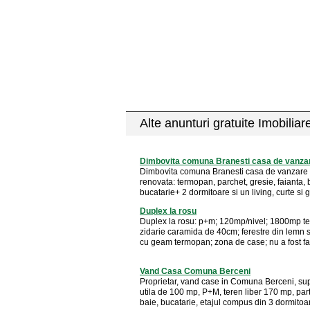
Alte anunturi gratuite Imobiliar
Dimbovita comuna Branesti casa de vanza
Dimbovita comuna Branesti casa de vanzare
renovata: termopan, parchet, gresie, faianta, b
bucatarie+ 2 dormitoare si un living, curte si g
Duplex la rosu
Duplex la rosu: p+m; 120mp/nivel; 1800mp te
zidarie caramida de 40cm; ferestre din lemn st
cu geam termopan; zona de case; nu a fost fac
Vand Casa Comuna Berceni
Proprietar, vand case in Comuna Berceni, su
utila de 100 mp, P+M, teren liber 170 mp, parte
baie, bucatarie, etajul compus din 3 dormitoare