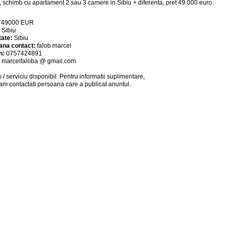
, schimb cu apartament 2 sau 3 camere in Sibiu + diferenta, pret 49.000 euro.
:
49000
EUR
:
Sibiu
tate:
Sibiu
ana contact:
falob marcel
n:
0757424891
:
marcelfaloba @ gmail.com
 / serviciu
disponibil
. Pentru informatii suplimentare,
am contactati persoana care a publicat anuntul.