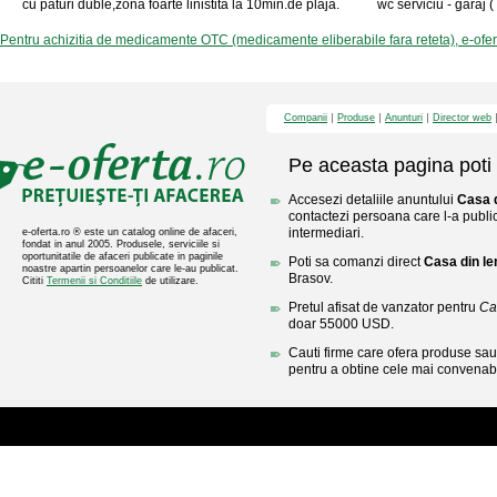
cu paturi duble,zona foarte linistita la 10min.de plaja.
wc serviciu - garaj ( 
Pentru achizitia de medicamente OTC (medicamente eliberabile fara reteta), e-ofe
Companii
Produse
Anunturi
Director web
Pe aceasta pagina poti 
Accesezi detaliile anuntului
Casa d
contactezi persoana care l-a public
intermediari.
e-oferta.ro ® este un catalog online de afaceri,
fondat in anul 2005. Produsele, serviciile si
oportunitatile de afaceri publicate in paginile
Poti sa comanzi direct
Casa din le
noastre apartin persoanelor care le-au publicat.
Brasov.
Cititi
Termenii si Conditiile
de utilizare.
Pretul afisat de vanzator pentru
Ca
doar 55000 USD.
Cauti firme care ofera produse sau 
pentru a obtine cele mai convenabi