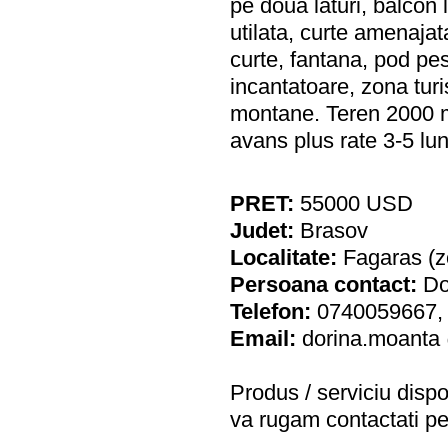
pe doua laturi, balcon 
utilata, curte amenajata
curte, fantana, pod pes
incantatoare, zona turis
montane. Teren 2000 m
avans plus rate 3-5 l
PRET:
55000
USD
Judet:
Brasov
Localitate:
Fagaras (zo
Persoana contact:
Do
Telefon:
0740059667,
Email:
dorina.moanta
Produs / serviciu
dispo
va rugam contactati pe