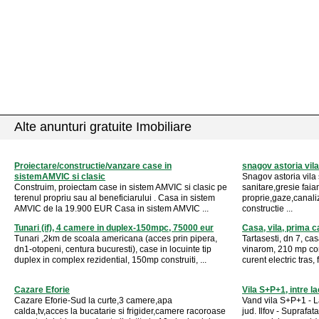
Alte anunturi gratuite Imobiliare
Proiectare/constructie/vanzare case in
snagov astoria vila
sistemAMVIC si clasic
Snagov astoria vila
Construim, proiectam case in sistem AMVIC si clasic pe
sanitare,gresie fai
terenul propriu sau al beneficiarului . Casa in sistem
proprie,gaze,canali
AMVIC de la 19.900 EUR Casa in sistem AMVIC ...
constructie ...
Tunari (if), 4 camere in duplex-150mpc, 75000 eur
Casa, vila, prima 
Tunari ,2km de scoala americana (acces prin pipera,
Tartasesti, dn 7, cas
dn1-otopeni, centura bucuresti), case in locuinte tip
vinarom, 210 mp con
duplex in complex rezidential, 150mp construiti, ...
curent electric tras,
Cazare Eforie
Vila S+P+1, intre la
Cazare Eforie-Sud la curte,3 camere,apa
Vand vila S+P+1 - L
calda,tv,acces la bucatarie si frigider,camere racoroase
jud. Ilfov - Suprafat