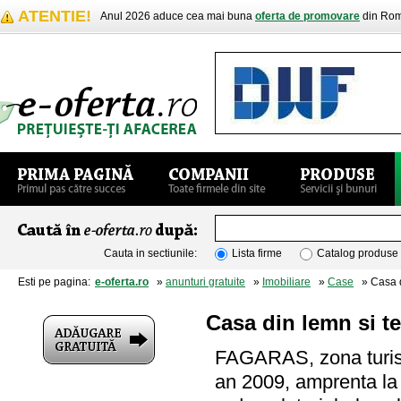
ATENTIE!
Anul 2026 aduce cea mai buna
oferta de promovare
din Rom
Cauta in sectiunile:
Lista firme
Catalog produse
Esti pe pagina:
e-oferta.ro
»
anunturi gratuite
»
Imobiliare
»
Case
» Casa di
Casa din lemn si t
FAGARAS, zona turist
an 2009, amprenta la s