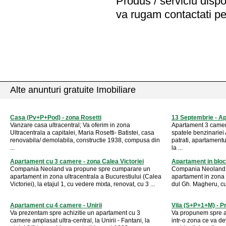
Produs / serviciu
dispo
va rugam contactati pe
Alte anunturi gratuite Imobiliare
Casa (Pv+P+Pod) - zona Rosetti
13 Septembrie - A
Vanzare casa ultracentral; Va oferim in zona
Apartament 3 camer
Ultracentrala a capitalei, Maria Rosetti- Batistei, casa
spatele benzinariei
renovabila/ demolabila, constructie 1938, compusa din
patrati, apartamentu
...
la ...
Apartament cu 3 camere - zona Calea Victoriei
Apartament in bloc
Compania Neoland va propune spre cumparare un
Compania Neoland 
apartament in zona ultracentrala a Bucurestiului (Calea
apartament in zona u
Victoriei), la etajul 1, cu vedere mixta, renovat, cu 3 ...
dul Gh. Magheru, cu 
Apartament cu 4 camere - Unirii
Vila (S+P+1+M) - P
Va prezentam spre achizitie un apartament cu 3
Va propunem spre ac
camere amplasat ultra-central, la Unirii - Fantani, la
intr-o zona ce va de