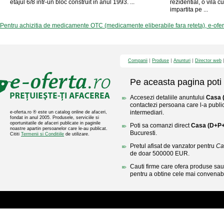
etajul 6/8 intr-un bloc construit in anul 1993. ...
rezidential, o vila c
impartita pe ...
Pentru achizitia de medicamente OTC (medicamente eliberabile fara reteta), e-ofe
Companii
Produse
Anunturi
Director web
Pe aceasta pagina poti 
Accesezi detaliile anuntului
Casa 
contactezi persoana care l-a public
intermediari.
e-oferta.ro ® este un catalog online de afaceri,
fondat in anul 2005. Produsele, serviciile si
oportunitatile de afaceri publicate in paginile
Poti sa comanzi direct
Casa (D+P+
noastre apartin persoanelor care le-au publicat.
Bucuresti.
Cititi
Termenii si Conditiile
de utilizare.
Pretul afisat de vanzator pentru
Ca
de doar 500000 EUR.
Cauti firme care ofera produse sau 
pentru a obtine cele mai convenabi