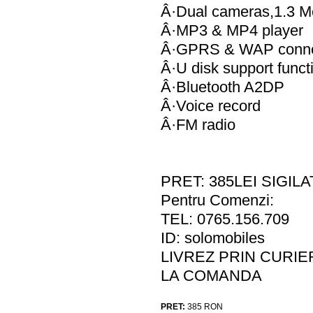
Â·Dual cameras,1.3 Meg
Â·MP3 & MP4 player
Â·GPRS & WAP connec
Â·U disk support funct
Â·Bluetooth A2DP
Â·Voice record
Â·FM radio
PRET: 385LEI SIGILA
Pentru Comenzi:
TEL: 0765.156.709
ID: solomobiles
LIVREZ PRIN CURIE
LA COMANDA
PRET:
385
RON