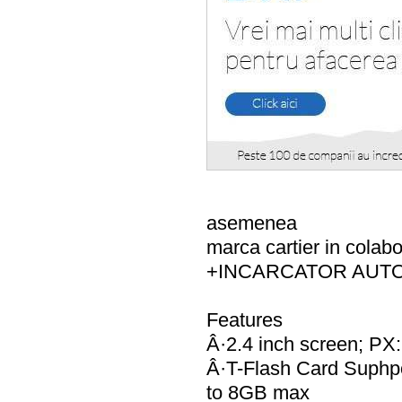
asemenea
marca cartier in cola
+INCARCATOR AUT
Features
Â·2.4 inch screen; PX
Â·T-Flash Card Suphpo
to 8GB max