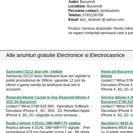
Judet:
Bucuresti
Localitate:
Bucuresti
Persoana contact:
iprodualsim
Telefon:
0765156709
Email:
ipro_dualsim @ yahoo.com
Produs / serviciu
disponibil
. Pentru info
va rugam contactati persoana care a pub
Alte anunturi gratuite Electronice si Electrocasnice
Samsung c5212 dual sim -sigilate
Reparatii Bucurest
Samsung c5212i duos -telefoane dual sim sigilate la
Iphone
pretul promotional de 399ron -garantie 12 luni.Va
contact \" Mihai 078
oferim o gama variata de telefoane dual sim si
Decodare iPhone 4 
accesorii ...
iPhone 4, 3G, 2G -Up
Reparatii Iphone Cazute In Apa Reparatii Iphone 4
Service Iphone 4 
3GS 3G Bucuresti
Bucuresti 0786.62
contact \" Mihai 0786.626.940 - Operatiuni Software: -
contact \" Mihai 078
Decodare iPhone 4 , 3G , 3GS , 2G -Resoftam Apple
Decodare iPhone 4 
iPhone 4, 3G, 2G -Upgrade la orice versiune ...
iPhone 4, 3G, 2G -Up
Replica Iphone 4 DUAL SIM+WIFI+TV sigilate
blackberry 8920 du
Replica Iphone 4 DUAL SIM+WIFI+TV sigilate... Pret
blackberry 8920 dua
promotional 479 ron Garantie scrisa 1 an - Ptr oferta
cu 2cartele simultan