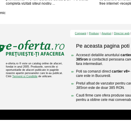
completa vizitati siteul nostru ...
free internet -recept
mic
Companii
Produse
Anunturi
Director web
Pe aceasta pagina poti 
Accesezi detaliile anuntului
cartie
385ron
si contactezi persoana care
fara intermediari.
e-oferta.ro ® este un catalog online de afaceri,
fondat in anul 2005. Produsele, serviciile si
oportunitatile de afaceri publicate in paginile
Poti sa comanzi direct
cartier v8+
noastre apartin persoanelor care le-au publicat.
care este in Bucuresti.
Cititi
Termenii si Conditiile
de utilizare.
Pretul afisat de vanzator pentru
car
385ron
este de doar 385 RON.
Cauti firme care ofera produse sau 
pentru a obtine cele mai convenabi