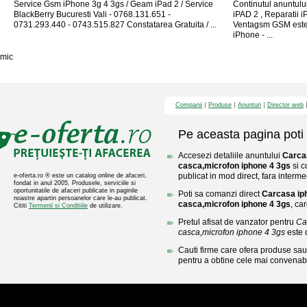
Service Gsm iPhone 3g 4 3gs / Geam iPad 2 / Service
Continutul anuntului
BlackBerry Bucuresti Vali - 0768.131.651 -
iPAD 2 , Reparatii 
0731.293.440 - 0743.515.827 Constatarea Gratuita / ...
Ventagsm GSM este 
iPhone - ...
mic
Companii
Produse
Anunturi
Director web
Pe aceasta pagina poti 
Accesezi detaliile anuntului
Carcas
casca,microfon iphone 4 3gs
si c
publicat in mod direct, fara interme
e-oferta.ro ® este un catalog online de afaceri,
fondat in anul 2005. Produsele, serviciile si
oportunitatile de afaceri publicate in paginile
Poti sa comanzi direct
Carcasa iph
noastre apartin persoanelor care le-au publicat.
casca,microfon iphone 4 3gs
, ca
Cititi
Termenii si Conditiile
de utilizare.
Pretul afisat de vanzator pentru
Ca
casca,microfon iphone 4 3gs
este 
Cauti firme care ofera produse sau 
pentru a obtine cele mai convenabi