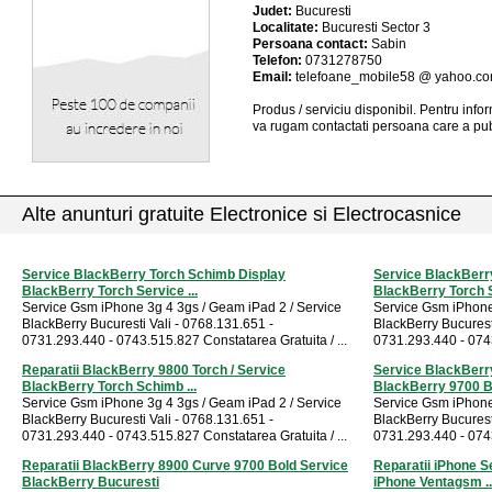
Judet:
Bucuresti
Localitate:
Bucuresti Sector 3
Persoana contact:
Sabin
Telefon:
0731278750
Email:
telefoane_mobile58 @ yahoo.c
Produs / serviciu
disponibil
. Pentru info
va rugam contactati persoana care a pub
Alte anunturi gratuite Electronice si Electrocasnice
Service BlackBerry Torch Schimb Display
Service BlackBerr
BlackBerry Torch Service ...
BlackBerry Torch S
Service Gsm iPhone 3g 4 3gs / Geam iPad 2 / Service
Service Gsm iPhone
BlackBerry Bucuresti Vali - 0768.131.651 -
BlackBerry Bucurest
0731.293.440 - 0743.515.827 Constatarea Gratuita / ...
0731.293.440 - 0743
Reparatii BlackBerry 9800 Torch / Service
Service BlackBerr
BlackBerry Torch Schimb ...
BlackBerry 9700 Bo
Service Gsm iPhone 3g 4 3gs / Geam iPad 2 / Service
Service Gsm iPhone
BlackBerry Bucuresti Vali - 0768.131.651 -
BlackBerry Bucurest
0731.293.440 - 0743.515.827 Constatarea Gratuita / ...
0731.293.440 - 0743
Reparatii BlackBerry 8900 Curve 9700 Bold Service
Reparatii iPhone S
BlackBerry Bucuresti
iPhone Ventagsm ..