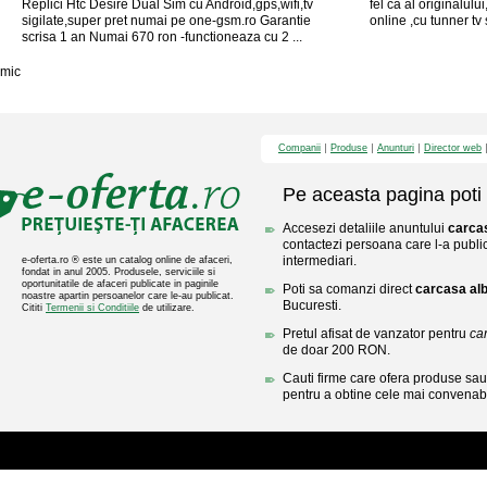
Replici Htc Desire Dual Sim cu Android,gps,wifi,tv
fel ca al originalul
sigilate,super pret numai pe one-gsm.ro Garantie
online ,cu tunner tv 
scrisa 1 an Numai 670 ron -functioneaza cu 2 ...
mic
Companii
Produse
Anunturi
Director web
Pe aceasta pagina poti 
Accesezi detaliile anuntului
carcas
contactezi persoana care l-a public
intermediari.
e-oferta.ro ® este un catalog online de afaceri,
fondat in anul 2005. Produsele, serviciile si
oportunitatile de afaceri publicate in paginile
Poti sa comanzi direct
carcasa alb
noastre apartin persoanelor care le-au publicat.
Bucuresti.
Cititi
Termenii si Conditiile
de utilizare.
Pretul afisat de vanzator pentru
ca
de doar 200 RON.
Cauti firme care ofera produse sau 
pentru a obtine cele mai convenabi