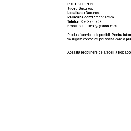
PRET:
200
RON
Judet:
Bucuresti
Localitate:
Bucuresti
Persoana contact:
conectico
Telefon:
0763726728
Email:
conectico @ yahoo.com
Produs / serviciu
disponibil
. Pentru info
va rugam contactati persoana care a pub
Aceasta propunere de afaceri a fost acc