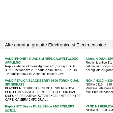
Alte anunturi gratuite Electronice si Electrocasnice
VAND IPHONE 4 DUAL SIM REPLICA.WIFI,TV.LOGO
Iphone 4 DUAL SIM
APPLE.NOI
Replici identice 1:1 
Replica identica Iphone 4g dual sim ,display HD DE
cel mai mic pret,nu
3,5\" Functioneaza cu 2 cartele simultan RECEPTOR
noi sigilate cu garant
TV Functioneaza cu 2 cartele simultan Java ...
VAND REPLICA BLACKBERRY 9800 TORCH DUAL
NOKIA 6310i = 230 l
SIM.SIGILATE
NOKIA 6310i = 230 l
BLACKBERRY 9800 TORCH DUAL SIM.REPLICA
Vanzare Telefoane 
PERFECTA.ABSOLUT IDENTIC CU CEL ORIGINAL.
Mici Preturi!!! Vind
DISPUNE DE CATEVA DOTARI EXCELENTE.PRINTRE
CARE: CAMERA 2MPX DUAL ...
Replici HTC Desire DUAL SIM cu ANDROID,GPS
VAND N8 REPLICA 
sigilate.
NOKIA N8 Dual SIM