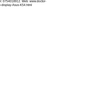
el: 0754018912. Web: www.doctor-
u-display-Asus-K54.html