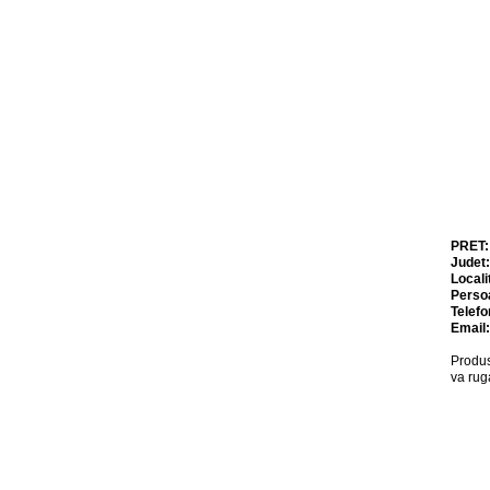
PRET
Judet
Locali
Perso
Telefo
Email
Produs
va rug