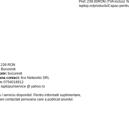
Pret: 239.00RON (TVA inclus) T
laptop.ro/products/Capac-pentr
:
239
RON
:
Bucuresti
tate:
bucuresti
ana contact:
Ilco Networks SRL
n:
0754018912
:
laptopuriservice @ yahoo.ro
 / serviciu
disponibil
. Pentru informatii suplimentare,
am contactati persoana care a publicat anuntul.