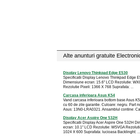
Alte anunturi gratuite Electron
Display Lenovo Thinkpad Edge E530
Specificatii Display Lenovo Thinkpad Edge 
Dimensiune ecran: 15.6" LCD Rezolutie: W
Rezolutie Pixeli: 1366 X 768 Suprafata: ...
Carcasa inferioara Asus K54
Vand carcasa inferioara bottom base Asus K5
cu 60 de zile garantie. Culoare: negru. Part 
Asus: 13N0-LRA0321. Ansamblul contine: Car
Display Acer Aspire One 532H
Specificatii Display Acer Aspire One 532H D
ecran: 10.1" LCD Rezolutie: WSVGA Rezolutie
1024 X 600 Suprafata: lucioasa Backlinght: ...