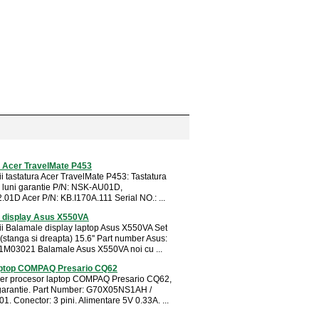
a Acer TravelMate P453
ii tastatura Acer TravelMate P453: Tastatura
 luni garantie P/N: NSK-AU01D,
01D Acer P/N: KB.I170A.111 Serial NO.: ...
 display Asus X550VA
tii Balamale display laptop Asus X550VA Set
(stanga si dreapta) 15.6'' Part number Asus:
M03021 Balamale Asus X550VA noi cu ...
aptop COMPAQ Presario CQ62
ler procesor laptop COMPAQ Presario CQ62,
 garantie. Part Number: G70X05NS1AH /
. Conector: 3 pini. Alimentare 5V 0.33A. ...