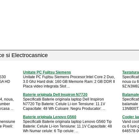
ice si Electrocasnice
Unitate PC Fujitsu Siemens
Tastatur
E530
Unitate PC Fujitsu Siemens Procesor:Intel Core 2 Duo,
Specificat
XGA HD
3.0 Ghz Hard disk: 160 GB Memorie Ram: 2 GB DDR II
noua cu 6
Placa video integrata Slot ...
9Z.N3M82.
Baterie originala Dell Inspiron N7720
Balamale
4, noua,
Specificatii Baterie originala laptop Dell Inspiron
Specifica
number
N7720 Tip Baterie: Celule Li-ion Tensiune: 11.1V
balamale 
casa ...
Capacitate: 48 Wh Culoare: Negru Producator: ...
13NB00T1
Baterie originala Lenovo G560
Cooler l
imensiune
Specificatii Baterie originala laptop Lenovo G560 Tip
Vand coo
 Pixeli:
Baterie: Celule Li-ion Tensiune: 11.1V Capacitate: 48
cu 6 luni
Wh Numar celule: 6 Tip celule: ...
646578-001