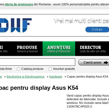
buna
oferta de promovare
din Romania - acum 100% personalizabila pentru aface
ista firme
Catalog produse
Anunturi gratuite
te
»
Electronice si Electrocasnice
»
Hardware
» Capac pentru display Asus K54
pac pentru display Asus K54
Vand capac pentru display Asus 
defectele de fabricatie. Include
wireless. NU include rama fata
13GN7BCAP020-2.