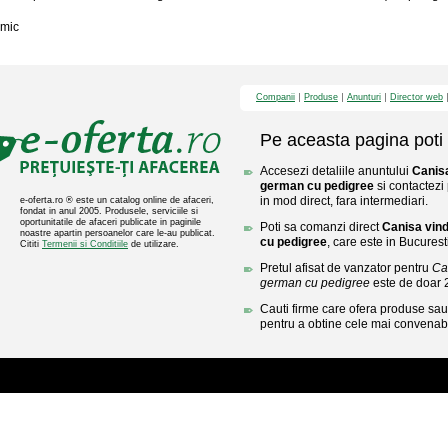
mic
Companii
Produse
Anunturi
Director web
Pe aceasta pagina poti 
Accesezi detaliile anuntului
Canisa
german cu pedigree
si contactezi
in mod direct, fara intermediari.
e-oferta.ro ® este un catalog online de afaceri,
fondat in anul 2005. Produsele, serviciile si
oportunitatile de afaceri publicate in paginile
Poti sa comanzi direct
Canisa vin
noastre apartin persoanelor care le-au publicat.
cu pedigree
, care este in Bucuresti
Cititi
Termenii si Conditiile
de utilizare.
Pretul afisat de vanzator pentru
Ca
german cu pedigree
este de doar
Cauti firme care ofera produse sau 
pentru a obtine cele mai convenabi