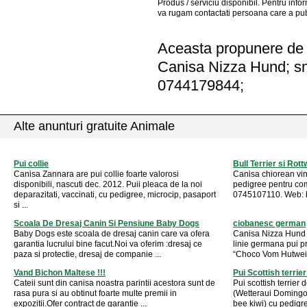
Produs / serviciu
disponibil
. Pentru info
va rugam contactati persoana care a pub
Aceasta propunere de a
Canisa Nizza Hund;
s
0744179844;
Alte anunturi gratuite Animale
Pui collie
Bull Terrier si Rott
Canisa Zannara are pui collie foarte valorosi
Canisa chiorean vinde
disponibili, nascuti dec. 2012. Puii pleaca de la noi
pedigree pentru com
deparazitati, vaccinati, cu pedigree, microcip, pasaport
0745107110. Web: bu
si ...
Scoala De Dresaj Canin Si Pensiune Baby Dogs
ciobanesc german
Baby Dogs este scoala de dresaj canin care va ofera
Canisa Nizza Hund 
garantia lucrului bine facut.Noi va oferim :dresaj ce
linie germana pui pr
paza si protectie, dresaj de companie ...
“Choco Vom Hutweid
Vand Bichon Maltese !!!
Pui Scottish terrie
Cateii sunt din canisa noastra parintii acestora sunt de
Pui scottish terrier 
rasa pura si au obtinut foarte multe premii in
(Wetteraui Domingo 
expozitii.Ofer contract de garantie ...
bee kiwi) cu pedigree