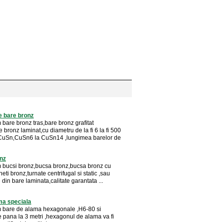
e bare bronz
bare bronz tras,bare bronz grafitat
 bronz laminat,cu diametru de la fi 6 la fi 500
 CuSn,CuSn6 la CuSn14 ,lungimea barelor de
nz
bucsi bronz,bucsa bronz,bucsa bronz cu
neti bronz,turnate centrifugal si static ,sau
 din bare laminata,calitate garantata ...
ma speciala
bare de alama hexagonale ,H6-80 si
e pana la 3 metri ,hexagonul de alama va fi