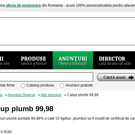
buna
oferta de promovare
din Romania - acum 100% personalizabila pentru aface
ista firme
Catalog produse
Anunturi gratuite
te
»
Anunturi Diverse
»
Alte anunturi
» Calup plumb 99,98
lup plumb 99,98
uri plumb puritate 99,98% a cate 52 kg/buc ,plumbul va fi insotit de certificat de cal
:
0
RON