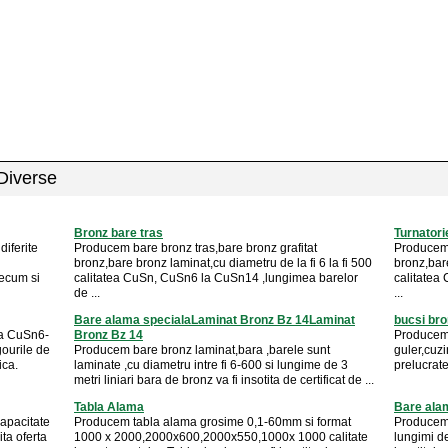
 Diverse
Bronz bare tras
Turnatori
diferite
Producem bare bronz tras,bare bronz grafitat
Producem 
bronz,bare bronz laminat,cu diametru de la fi 6 la fi 500
bronz,bare
recum si
calitatea CuSn, CuSn6 la CuSn14 ,lungimea barelor
calitatea
de ...
...
Bare alama specialaLaminat Bronz Bz 14Laminat
bucsi bro
ea CuSn6-
Bronz Bz 14
Producem 
ourile de
Producem bare bronz laminat,bara ,barele sunt
guler,cuzi
ica.
laminate ,cu diametru intre fi 6-600 si lungime de 3
prelucrate
metri liniari bara de bronz va fi insotita de certificat de ...
Tabla Alama
Bare ala
apacitate
Producem tabla alama grosime 0,1-60mm si format
Producem 
ta oferta
1000 x 2000,2000x600,2000x550,1000x 1000 calitate
lungimi d