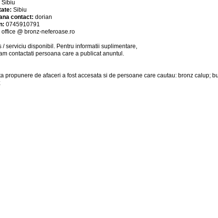
:
Sibiu
tate:
Sibiu
ana contact:
dorian
n:
0745910791
:
office @ bronz-neferoase.ro
 / serviciu
disponibil
. Pentru informatii suplimentare,
am contactati persoana care a publicat anuntul.
a propunere de afaceri a fost accesata si de persoane care cautau: bronz calup; b
;