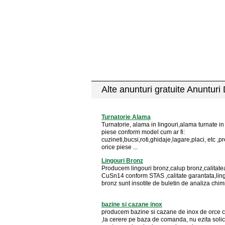
Alte anunturi gratuite Anunturi
Turnatorie Alama
Turnatorie, alama in lingouri,alama turnate in 
piese conform model cum ar fi:
cuzineti,bucsi,roti,ghidaje,lagare,placi, etc ,p
orice piese ...
Lingouri Bronz
Producem lingouri bronz,calup bronz,calitat
CuSn14 conform STAS ,calitate garantata,ling
bronz sunt insotite de buletin de analiza chim
bazine si cazane inox
producem bazine si cazane de inox de orce c
,la cerere pe baza de comanda, nu ezita solici