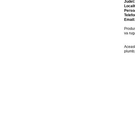
Judet
Locali
Perso
Telefo
Email
Produs
va rug
Aceast
plumb