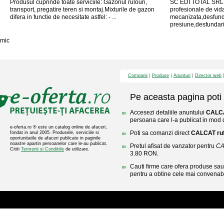
Produsul cuprinde toate serviciile: Gazonul rulouri,
SC EDI TOTAL SRL v
transport, pregatire teren si montaj.Mixturile de gazon
profesionale de vid
difera in functie de necesitate astfel: - ...
mecanizata,desfunda
presiune,desfundari 
mic
Companii
Produse
Anunturi
Director web
Pe aceasta pagina poti 
Accesezi detaliile anuntului
CALCA
persoana care l-a publicat in mod di
e-oferta.ro ® este un catalog online de afaceri,
Poti sa comanzi direct
CALCAT ru
fondat in anul 2005. Produsele, serviciile si
oportunitatile de afaceri publicate in paginile
noastre apartin persoanelor care le-au publicat.
Pretul afisat de vanzator pentru
CA
Cititi
Termenii si Conditiile
de utilizare.
3.80 RON.
Cauti firme care ofera produse sau 
pentru a obtine cele mai convenabi