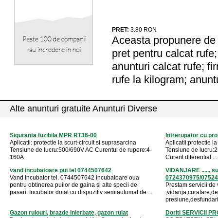
PRET:
3.80
RON
Aceasta propunere de a
pret pentru calcat rufe;
anunturi calcat rufe; fi
rufe la kilogram; anuntu
Alte anunturi gratuite Anunturi Diverse
Siguranta fuzibila MPR RT36-00
Intrerupator cu pr
Aplicatii: protectie la scurt-circuit si suprasarcina
Aplicatii:protectie l
Tensiune de lucru:500/690V AC Curentul de rupere:4-
Tensiune de lucru:
160A
Curent diferential ...
vand incubatoare pui tel 0744507642
VIDANJARE ...... s
Vand Incubator tel. 0744507642 incubatoare oua
0724370975/07524
pentru obtinerea puilor de gaina si alte specii de
Prestam servicii de
pasari. Incubator dotat cu dispozitiv semiautomat de ...
,vidanja,curatare,de
presiune,desfundari 
Gazon rulouri, brazde inierbate, gazon rulat
Doriti SERVICII 