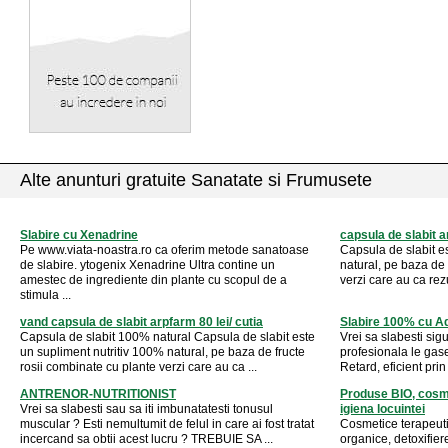
Alte anunturi gratuite Sanatate si Frumusete
Slabire cu Xenadrine
capsula de slabit a
Pe www.viata-noastra.ro ca oferim metode sanatoase
Capsula de slabit e
de slabire. ytogenix Xenadrine Ultra contine un
natural, pe baza de 
amestec de ingrediente din plante cu scopul de a
verzi care au ca rezu
stimula ...
vand capsula de slabit arpfarm 80 lei/ cutia
Slabire 100% cu A
Capsula de slabit 100% natural Capsula de slabit este
Vrei sa slabesti sigu
un supliment nutritiv 100% natural, pe baza de fructe
profesionala le gase
rosii combinate cu plante verzi care au ca ...
Retard, eficient prin
ANTRENOR-NUTRITIONIST
Produse BIO, cosme
Vrei sa slabesti sau sa iti imbunatatesti tonusul
igiena locuintei
muscular ? Esti nemultumit de felul in care ai fost tratat
Cosmetice terapeuti
incercand sa obtii acest lucru ? TREBUIE SA ...
organice, detoxifiere