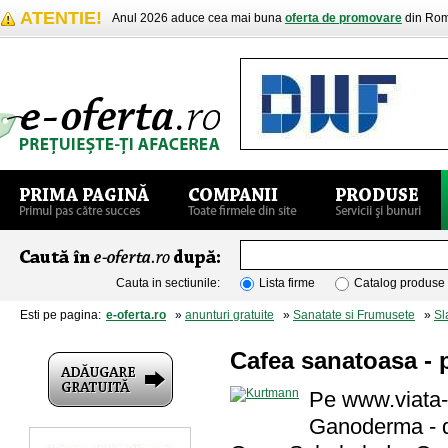
ATENTIE!
Anul 2026 aduce cea mai buna
oferta de promovare
din Rom
Cauta in sectiunile:
Lista firme
Catalog produse
Esti pe pagina:
e-oferta.ro
»
anunturi gratuite
»
Sanatate si Frumusete
»
Sl
Cafea sanatoasa - 
Pe www.viata-
Ganoderma - d