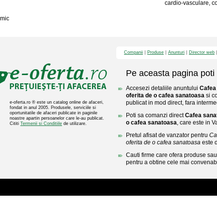
cardio-vasculare, cont
mic
Companii
Produse
Anunturi
Director web
Pe aceasta pagina poti 
Accesezi detaliile anuntului
Cafea
oferita de o cafea sanatoasa
si c
publicat in mod direct, fara interme
e-oferta.ro ® este un catalog online de afaceri,
fondat in anul 2005. Produsele, serviciile si
oportunitatile de afaceri publicate in paginile
Poti sa comanzi direct
Cafea sanat
noastre apartin persoanelor care le-au publicat.
o cafea sanatoasa
, care este in V
Cititi
Termenii si Conditiile
de utilizare.
Pretul afisat de vanzator pentru
Ca
oferita de o cafea sanatoasa
este 
Cauti firme care ofera produse sau 
pentru a obtine cele mai convenabi