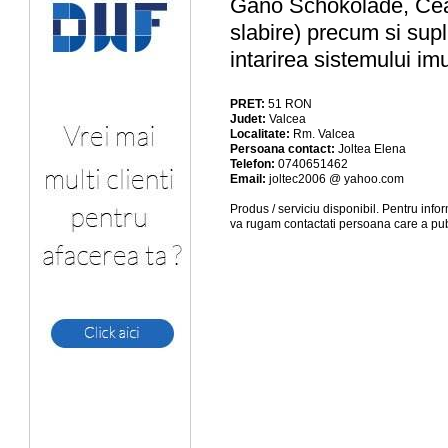
Gano Schokolade, Ceai
slabire) precum si sup
intarirea sistemului imu
PRET:
51
RON
Judet:
Valcea
Localitate:
Rm. Valcea
Persoana contact:
Joltea Elena
Telefon:
0740651462
Email:
joltec2006 @ yahoo.com
Produs / serviciu
disponibil
. Pentru info
va rugam contactati persoana care a pub