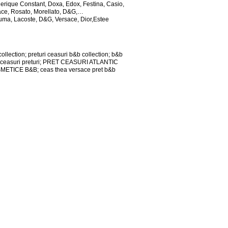
rederique Constant, Doxa, Edox, Festina, Casio,
rsace, Rosato, Morellato, D&G,…
Puma, Lacoste, D&G, Versace, Dior,Estee
llection; preturi ceasuri b&b collection; b&b
hino ceasuri preturi; PRET CEASURI ATLANTIC
OSMETICE B&B; ceas thea versace pret b&b