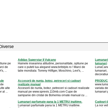
 Diverse
Adidas Superstar II Vulcano
Lumanari
ptiune pe
Hainele inseamna atitudine, personalitate, optiune pe
lumanari
arci de
care o puteti lua alegand www.britstyle.ro ! Marci de
LunaCandl
s, ...
talie mondiala: Tommy Hilfiger, Moschino, Levi's, ...
lumanari, 
decoratiun
ade
Accesorii de nunta, botez, petreceri si cadouri
PRODUCAT
 de
realizate manual
www.luman
lte alte
Accesorii de nunta, botez, petreceri si cadouri realizate
variata de
 al ...
manual pe www.sprevis.110mb.com Cupe de
lumanari 
sampanie din cristal de Bohemia ornate manual cu ...
Lumanari parfumate pana la 1 METRU inaltime.
Cadouri-bi
Lumanari parfumate pana la 1 METRU inaltime.
La noi vet