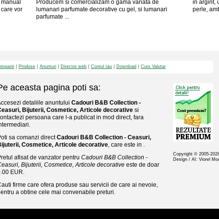
e manual
Producem si comercializam o gama variata de
in argint,
 care vor
lumanari parfumate decorative cu gel, si lumanari
perle, amb
parfumate ...
mpanii
Produse
Anunturi
Director web
Contul tau
Download
Curs Valutar
Pe aceasta pagina poti sa:
ccesezi detaliile anuntului
Cadouri B&B Collection -
easuri, Bijuterii, Cosmetice, Articole decorative
si
ontactezi persoana care l-a publicat in mod direct, fara
ntermediari.
oti sa comanzi direct
Cadouri B&B Collection - Ceasuri,
ijuterii, Cosmetice, Articole decorative
, care este in .
Copyright © 2005-20
retul afisat de vanzator pentru
Cadouri B&B Collection -
Design / AI: Viorel M
easuri, Bijuterii, Cosmetice, Articole decorative
este de doar
0.00 EUR.
auti firme care ofera produse sau servicii de care ai nevoie,
entru a obtine cele mai convenabile preturi.