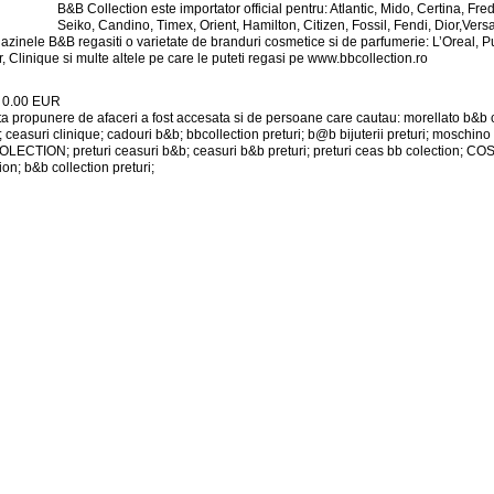
B&B Collection este importator official pentru: Atlantic, Mido, Certina, F
Seiko, Candino, Timex, Orient, Hamilton, Citizen, Fossil, Fendi, Dior,Ve
azinele B&B regasiti o varietate de branduri cosmetice si de parfumerie: L’Oreal, 
, Clinique si multe altele pe care le puteti regasi pe www.bbcollection.ro
:
0.00
EUR
a propunere de afaceri a fost accesata si de persoane care cautau: morellato b&b co
i; ceasuri clinique; cadouri b&b; bbcollection preturi; b@b bijuterii preturi; mosc
LECTION; preturi ceasuri b&b; ceasuri b&b preturi; preturi ceas bb colection; C
ion; b&b collection preturi;