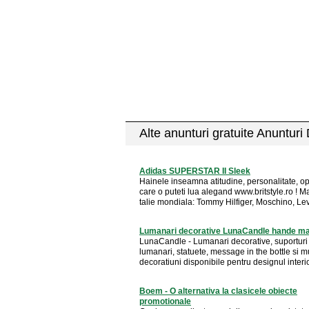
Alte anunturi gratuite Anunturi
Adidas SUPERSTAR II Sleek
Hainele inseamna atitudine, personalitate, o
care o puteti lua alegand www.britstyle.ro ! M
talie mondiala: Tommy Hilfiger, Moschino, Levi'
Lumanari decorative LunaCandle hande m
LunaCandle - Lumanari decorative, suporturi
lumanari, statuete, message in the bottle si mu
decoratiuni disponibile pentru designul interior
Boem - O alternativa la clasicele obiecte
promotionale