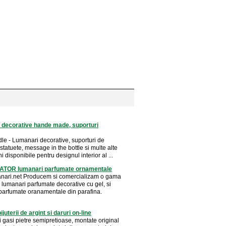
 decorative hande made, suporturi
e - Lumanari decorative, suporturi de
statuete, message in the bottle si multe alte
i disponibile pentru designul interior al ...
OR lumanari parfumate ornamentale
ari.net Producem si comercializam o gama
 lumanari parfumate decorative cu gel, si
parfumate oranamentale din parafina.
juterii de argint si daruri on-line
i gasi pietre semipretioase, montate original