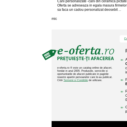
Cani personalizate -cani din ceramica pictat
Oferta se adreseaza in egala masura firmelor
sa faca un cadou personalizat deosebit ...
mic
Co
A
C
c
e-oferta.ro ® este un catalog online de afaceri,
fondat in anul 2005. Produsele, serviciile si
i
oportunitatile de afaceri publicate in paginile
noastre apartin persoanelor care le-au publicat.
P
Cititi
Termenii si Conditiile
de utilizare.
B
P
C
C
p