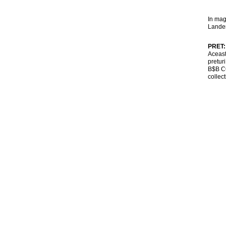
In mag
Lander
PRET
Aceast
pretur
B$B CO
collect