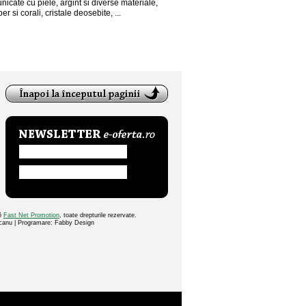
 unicate cu piele, argint si diverse materiale,
er si corali, cristale deosebite, ...
26
Fast Net Promotion
, toate drepturile rezervate.
ocanu | Programare: Fabby Design