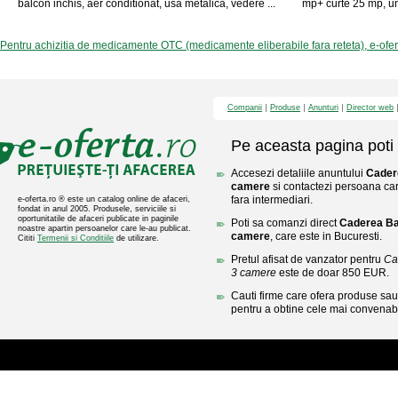
balcon inchis, aer conditionat, usa metalica, vedere ...
mp+ curte 25 mp, un 
Pentru achizitia de medicamente OTC (medicamente eliberabile fara reteta), e-ofe
Companii
Produse
Anunturi
Director web
Pe aceasta pagina poti 
Accesezi detaliile anuntului
Cadere
camere
si contactezi persoana care
fara intermediari.
e-oferta.ro ® este un catalog online de afaceri,
fondat in anul 2005. Produsele, serviciile si
oportunitatile de afaceri publicate in paginile
Poti sa comanzi direct
Caderea Bas
noastre apartin persoanelor care le-au publicat.
camere
, care este in Bucuresti.
Cititi
Termenii si Conditiile
de utilizare.
Pretul afisat de vanzator pentru
Ca
3 camere
este de doar 850 EUR.
Cauti firme care ofera produse sau 
pentru a obtine cele mai convenabi