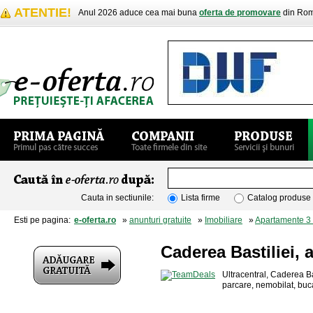
ATENTIE!
Anul 2026 aduce cea mai buna
oferta de promovare
din Rom
Cauta in sectiunile:
Lista firme
Catalog produse
Esti pe pagina:
e-oferta.ro
»
anunturi gratuite
»
Imobiliare
»
Apartamente 3
Caderea Bastiliei,
Ultracentral, Caderea Ba
parcare, nemobilat, buca