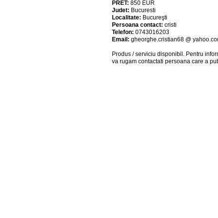
PRET:
850
EUR
Judet:
Bucuresti
Localitate:
Bucureşti
Persoana contact:
cristi
Telefon:
0743016203
Email:
gheorghe.cristian68 @ yahoo.c
Produs / serviciu
disponibil
. Pentru info
va rugam contactati persoana care a pub