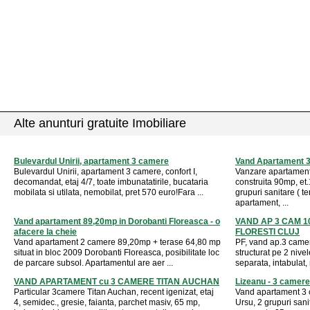
Alte anunturi gratuite Imobiliare
Bulevardul Unirii, apartament 3 camere
Vand Apartament 3c
Bulevardul Unirii, apartament 3 camere, confort I,
Vanzare apartament 
decomandat, etaj 4/7, toate imbunatatirile, bucataria
construita 90mp, et
mobilata si utilata, nemobilat, pret 570 euro!Fara ...
grupuri sanitare ( t
apartament, ...
Vand apartament 89,20mp in Dorobanti Floreasca - o
VAND AP 3 CAM 
afacere la cheie
FLORESTI CLUJ
Vand apartament 2 camere 89,20mp + terase 64,80 mp
PF, vand ap.3 camer
situat in bloc 2009 Dorobanti Floreasca, posibilitate loc
structurat pe 2 nive
de parcare subsol. Apartamentul are aer ...
separata, intabulat,
VAND APARTAMENT cu 3 CAMERE TITAN AUCHAN
Lizeanu - 3 camere
Particular 3camere Titan Auchan, recent igenizat, etaj
Vand apartament 3 c
4, semidec., gresie, faianta, parchet masiv, 65 mp,
Ursu, 2 grupuri sani