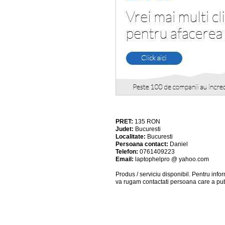
PRET:
135
RON
Judet:
Bucuresti
Localitate:
Bucuresti
Persoana contact:
Daniel
Telefon:
0761409223
Email:
laptophelpro @ yahoo.com
Produs / serviciu
disponibil
. Pentru info
va rugam contactati persoana care a pub