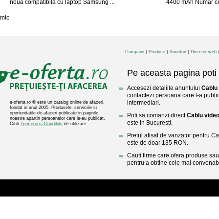
noua compatibila cu laptop Samsung ...
4400 mAh Numar celu
mic
Companii
Produse
Anunturi
Director web
Pe aceasta pagina poti 
Accesezi detaliile anuntului
Cablu
contactezi persoana care l-a public
intermediari.
e-oferta.ro ® este un catalog online de afaceri,
fondat in anul 2005. Produsele, serviciile si
oportunitatile de afaceri publicate in paginile
Poti sa comanzi direct
Cablu vide
noastre apartin persoanelor care le-au publicat.
este in Bucuresti.
Cititi
Termenii si Conditiile
de utilizare.
Pretul afisat de vanzator pentru
Ca
este de doar 135 RON.
Cauti firme care ofera produse sau 
pentru a obtine cele mai convenabi