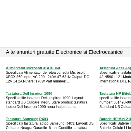
Alte anunturi gratuite Electronice si Electrocasnice
Alimentator Microsoft XBOX 360
Tastatura Acer As
Specificatii Alimentator de retea consola Microsoft
Specificatiile tastat
XBOX 360 Input: AC 200 - 240V 47-63Hz Output: DC
48.N5901.121 Mode
12V 14.2A Putere: 170W Part number: ...
International DFE 
...
Tastatura Dell Inspiron 1090
Tastatura HP Elite
Specificatiile tastaturii Dell Inspiron 1090: Layout:
specificatiile tasta
standard US Culoare: negru Stare produs: tastatura
number: 501493-00
laptop Dell Inspiron 1090 noua Include rama ...
Standard US Culoare:
Tastatura Samsung R403
Baterie HP Mini 21
Specificatii tastatura laptop Samsung R403: Layout: US
Specificatii Baterie
Culoare: Neagra Garantie: 6 luni Conditie: tastatura
Baterie: Celule Li-i