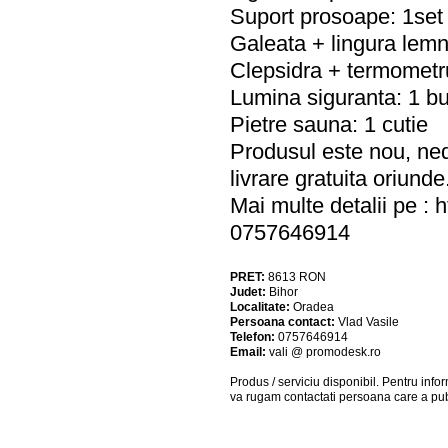
Suport prosoape: 1set
Galeata + lingura lemn
Clepsidra + termometr
Lumina siguranta: 1 b
Pietre sauna: 1 cutie
Produsul este nou, nede
livrare gratuita oriunde
Mai multe detalii pe :
0757646914
PRET:
8613
RON
Judet:
Bihor
Localitate:
Oradea
Persoana contact:
Vlad Vasile
Telefon:
0757646914
Email:
vali @ promodesk.ro
Produs / serviciu
disponibil
. Pentru info
va rugam contactati persoana care a pub