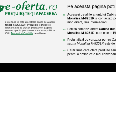
Pe aceasta pagina poti 
Accesezi detaliile anuntului
Cabin
Monalisa M-8251R
si contactezi p
mod direct, fara intermediari.
e-oferta.ro ® este un catalog online de afaceri,
fondat in anul 2005. Produsele, serviciile si
oportunitatile de afaceri publicate in paginile
Poti sa comanzi direct
Cabina dus
noastre apartin persoanelor care le-au publicat.
Monalisa M-8251R
, care este in B
Cititi
Termenii si Conditiile
de utilizare.
Pretul afisat de vanzator pentru
Ca
sauna Monalisa M-8251R
este de
Cauti firme care ofera produse sau 
pentru a obtine cele mai convenabi