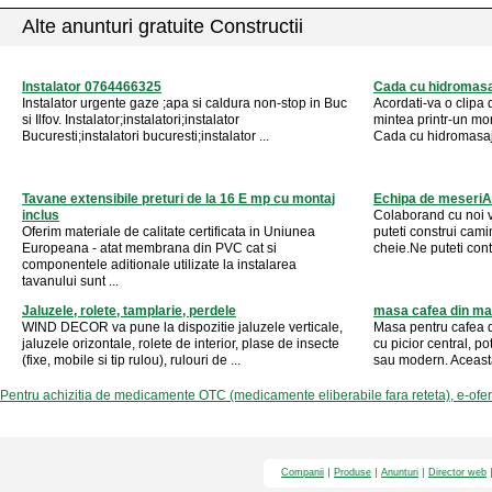
Alte anunturi gratuite Constructii
Instalator 0764466325
Cada cu hidromasa
Instalator urgente gaze ;apa si caldura non-stop in Buc
Acordati-va o clipa 
si Ilfov. Instalator;instalatori;instalator
mintea printr-un mo
Bucuresti;instalatori bucuresti;instalator ...
Cada cu hidromasaj, 
Tavane extensibile preturi de la 16 E mp cu montaj
Echipa de meseriA
inclus
Colaborand cu noi v
Oferim materiale de calitate certificata in Uniunea
puteti construi cam
Europeana - atat membrana din PVC cat si
cheie.Ne puteti conta
componentele aditionale utilizate la instalarea
tavanului sunt ...
Jaluzele, rolete, tamplarie, perdele
masa cafea din m
WIND DECOR va pune la dispozitie jaluzele verticale,
Masa pentru cafea
jaluzele orizontale, rolete de interior, plase de insecte
cu picior central, po
(fixe, mobile si tip rulou), rulouri de ...
sau modern. Aceasta
Pentru achizitia de medicamente OTC (medicamente eliberabile fara reteta), e-ofe
Companii
Produse
Anunturi
Director web