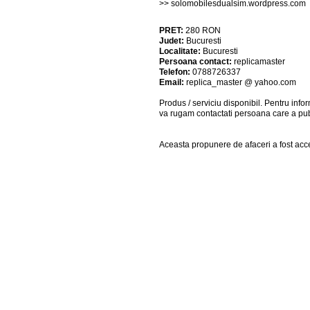
>> solomobilesdualsim.wordpress.com
PRET:
280
RON
Judet:
Bucuresti
Localitate:
Bucuresti
Persoana contact:
replicamaster
Telefon:
0788726337
Email:
replica_master @ yahoo.com
Produs / serviciu
disponibil
. Pentru info
va rugam contactati persoana care a pub
Aceasta propunere de afaceri a fost acce