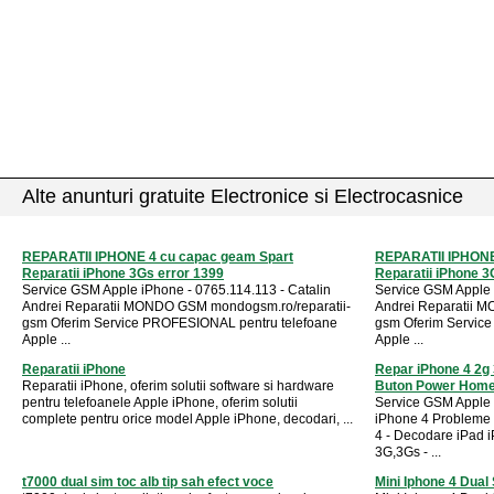
Alte anunturi gratuite Electronice si Electrocasnice
REPARATII IPHONE 4 cu capac geam Spart
REPARATII IPHONE
Reparatii iPhone 3Gs error 1399
Reparatii iPhone 3
Service GSM Apple iPhone - 0765.114.113 - Catalin
Service GSM Apple 
Andrei Reparatii MONDO GSM mondogsm.ro/reparatii-
Andrei Reparatii 
gsm Oferim Service PROFESIONAL pentru telefoane
gsm Oferim Servic
Apple ...
Apple ...
Reparatii iPhone
Repar iPhone 4 2g
Reparatii iPhone, oferim solutii software si hardware
Buton Power Home
pentru telefoanele Apple iPhone, oferim solutii
Service GSM Apple 
complete pentru orice model Apple iPhone, decodari, ...
iPhone 4 Probleme 
4 - Decodare iPad 
3G,3Gs - ...
t7000 dual sim toc alb tip sah efect voce
Mini Iphone 4 Dual