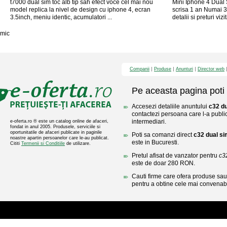
t7000 dual sim toc alb tip sah efect voce cel mai nou
Mini Iphone 4 Dual 
model replica la nivel de design cu iphone 4, ecran
scrisa 1 an Numai 3
3.5inch, meniu identic, acumulatori ...
detalii si preturi vizit
mic
Companii
Produse
Anunturi
Director web
Pe aceasta pagina poti 
Accesezi detaliile anuntului
c32 du
contactezi persoana care l-a public
intermediari.
e-oferta.ro ® este un catalog online de afaceri,
fondat in anul 2005. Produsele, serviciile si
oportunitatile de afaceri publicate in paginile
Poti sa comanzi direct
c32 dual si
noastre apartin persoanelor care le-au publicat.
este in Bucuresti.
Cititi
Termenii si Conditiile
de utilizare.
Pretul afisat de vanzator pentru
c32
este de doar 280 RON.
Cauti firme care ofera produse sau 
pentru a obtine cele mai convenabi