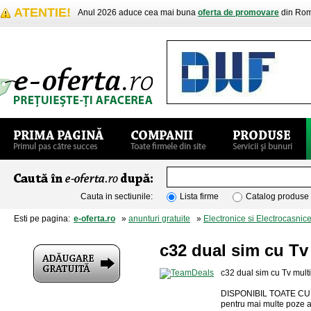
ATENTIE!
Anul 2026 aduce cea mai buna
oferta de promovare
din Rom
Cauta in sectiunile:
Lista firme
Catalog produse
Esti pe pagina:
e-oferta.ro
»
anunturi gratuite
»
Electronice si Electrocasnic
c32 dual sim cu Tv
c32 dual sim cu Tv multi
DISPONIBIL TOATE C
pentru mai multe poze a