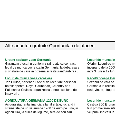
Alte anunturi gratuite Oportunitati de afaceri
Urgent spalator vase-Germania
Locuri de munca in
Garantam plecari urgente in strainatate cu contract
Oferim, Locuri de mu
legal de munca.Lucreaza in Germania, la debarasare
incepand de la 1000
si spalare de vase in pizzeria si restaurant.Vorbirea ...
intre 3 luni si 12 lu
Locuri de munca vase croaziera
Recoltat ceapa Ge
Job Cruise, partenerul oficial de recrutare personal
Sezonul de vara se 
hotelier pentru Royal Caribbean, Celebrity and
Germania la recoltat
Pullmantur Cruises organizeaza o noua sesiune de
rosii, vinete, strugur
interviuri ...
AGRICULTURA GERMANIA 1200 DE EURO
Locuri de munca a
Asigura siguranta financiara familiei tale, lucrand in
Castiga 800 E luna
strainatate pe un salariu de 1200 de euro pe luna, in
fi in promovarea site
agricultura, la cules de legume, sere de flori sau ...
Vei primi indicatii i