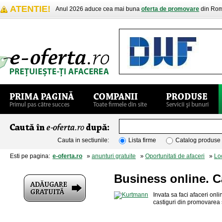
ATENTIE!
Anul 2026 aduce cea mai buna
oferta de promovare
din Rom
Cauta in sectiunile:
Lista firme
Catalog produse
Esti pe pagina:
e-oferta.ro
»
anunturi gratuite
»
Oportunitati de afaceri
»
Lo
Business online. C
Invata sa faci afaceri onl
castiguri din promovarea si