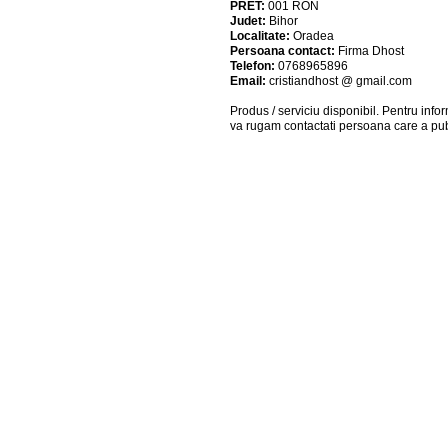
PRET:
001
RON
Judet:
Bihor
Localitate:
Oradea
Persoana contact:
Firma Dhost
Telefon:
0768965896
Email:
cristiandhost @ gmail.com
Produs / serviciu
disponibil
. Pentru info
va rugam contactati persoana care a pub