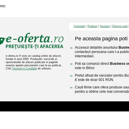
mic
Companii
Produse
Anunturi
Director web
Pe aceasta pagina poti 
Accesezi detaliile anuntului
Busine
contactezi persoana care l-a public
intermediari.
e-oferta.ro ® este un catalog online de afaceri,
fondat in anul 2005. Produsele, serviciile si
oportunitatile de afaceri publicate in paginile
Poti sa comanzi direct
Business on
noastre apartin persoanelor care le-au publicat.
este in Bihor.
Cititi
Termenii si Conditiile
de utilizare.
Pretul afisat de vanzator pentru
Bu
E
este de doar 001 RON.
Cauti firme care ofera produse sau 
pentru a obtine cele mai convenabi