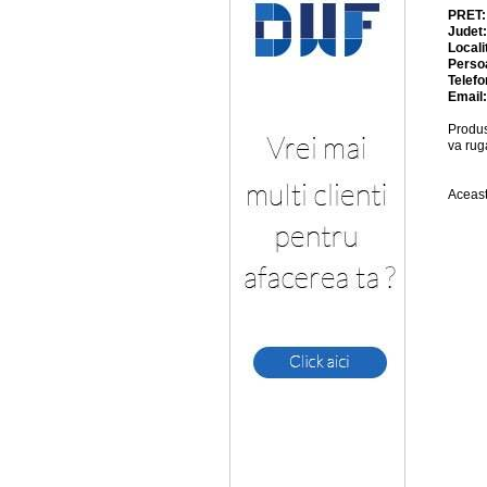
PRET
Judet
Locali
Perso
Telefo
Email
Produs
va rug
Aceast