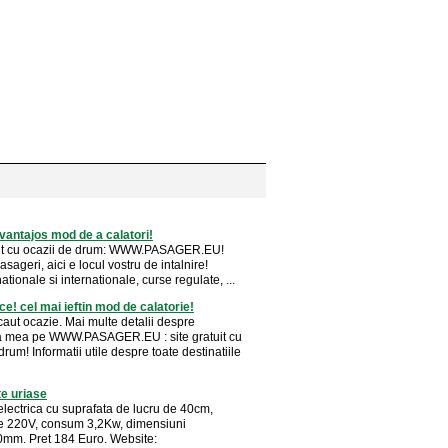
vantajos mod de a calatori!
uit cu ocazii de drum: WWW.PASAGER.EU!
pasageri, aici e locul vostru de intalnire!
ationale si internationale, curse regulate, ...
ce! cel mai ieftin mod de calatorie!
caut ocazie. Mai multe detalii despre
ea mea pe WWW.PASAGER.EU : site gratuit cu
drum! Informatii utile despre toate destinatiile
ite uriase
electrica cu suprafata de lucru de 40cm,
e 220V, consum 3,2Kw, dimensiuni
mm. Pret 184 Euro. Website: