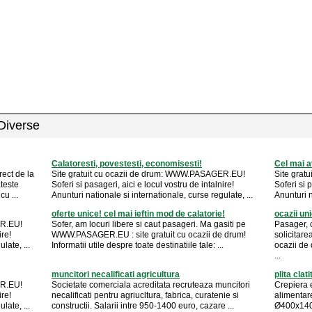
 Diverse
Calatoresti, povestesti, economisesti!
Cel mai a
rect de la
Site gratuit cu ocazii de drum: WWW.PASAGER.EU!
Site grat
teste
Soferi si pasageri, aici e locul vostru de intalnire!
Soferi si 
cu ...
Anunturi nationale si internationale, curse regulate, ...
Anunturi n
oferte unice! cel mai ieftin mod de calatorie!
ocazii uni
ER.EU!
Sofer, am locuri libere si caut pasageri. Ma gasiti pe
Pasager, 
ire!
WWW.PASAGER.EU : site gratuit cu ocazii de drum!
solicitar
late, ...
Informatii utile despre toate destinatiile tale: ...
ocazii de 
...
muncitori necalificati agricultura
plita clat
ER.EU!
Societate comerciala acreditata recruteaza muncitori
Crepiera 
ire!
necalificati pentru agriucltura, fabrica, curatenie si
alimentar
late, ...
constructii. Salarii intre 950-1400 euro, cazare ...
Ø400x140