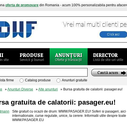
buna
oferta de promovare
din Romania - acum 100% personalizabila pentru aface
ista firme
Catalog produse
Anunturi gratuite
te
»
Anunturi Diverse
»
Alte anunturi
» Bursa gratuita de calatorii: pasager.eu!
sa gratuita de calatorii: pasager.eu!
Site gratuit cu ocazii de drum: WWW.PASAGER.EU! Soferi si pasageri, aici e 
internationale, curse regulate, unice, la cerere. Informatii utile despre toate d
WWW.PASAGER.EU