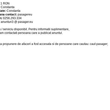
:
1
RON
:
Constanta
tate:
Constanta
ana contact:
pasagereu
n:
0256.293.334
:
anunturi3 @ pasager.eu
 / serviciu
disponibil
. Pentru informatii suplimentare,
am contactati persoana care a publicat anuntul.
a propunere de afaceri a fost accesata si de persoane care cautau: caut pasager;