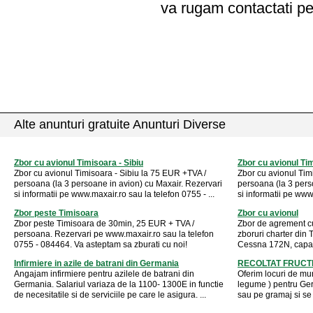
va rugam contactati pe
Alte anunturi gratuite Anunturi Diverse
Zbor cu avionul Timisoara - Sibiu
Zbor cu avionul Ti
Zbor cu avionul Timisoara - Sibiu la 75 EUR +TVA /
Zbor cu avionul Tim
persoana (la 3 persoane in avion) cu Maxair. Rezervari
persoana (la 3 pers
si informatii pe www.maxair.ro sau la telefon 0755 - ...
si informatii pe www.
Zbor peste Timisoara
Zbor cu avionul
Zbor peste Timisoara de 30min, 25 EUR + TVA /
Zbor de agrement cu
persoana. Rezervari pe www.maxair.ro sau la telefon
zboruri charter din
0755 - 084464. Va asteptam sa zburati cu noi!
Cessna 172N, capacit
Infirmiere in azile de batrani din Germania
RECOLTAT FRUCT
Angajam infirmiere pentru azilele de batrani din
Oferim locuri de mun
Germania. Salariul variaza de la 1100- 1300E in functie
legume ) pentru Ge
de necesitatile si de serviciile pe care le asigura. ...
sau pe gramaj si se 