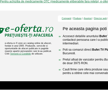
Pentru achizitia de medicamente OTC (medicamente eliberabile fara reteta), e-ofe
Companii
Produse
Anunturi
Director web
Pe aceasta pagina poti 
Accesezi detaliile anuntului
Bufet
contactezi persoana care l-a public
intermediari.
e-oferta.ro ® este un catalog online de afaceri,
fondat in anul 2005. Produsele, serviciile si
oportunitatile de afaceri publicate in paginile
Poti sa comanzi direct
Bufet TV P
noastre apartin persoanelor care le-au publicat.
Bucuresti.
Cititi
Termenii si Conditiile
de utilizare.
Pretul afisat de vanzator pentru
Bu
de doar 3975 RON.
Cauti firme care ofera produse sau 
pentru a obtine cele mai convenabi