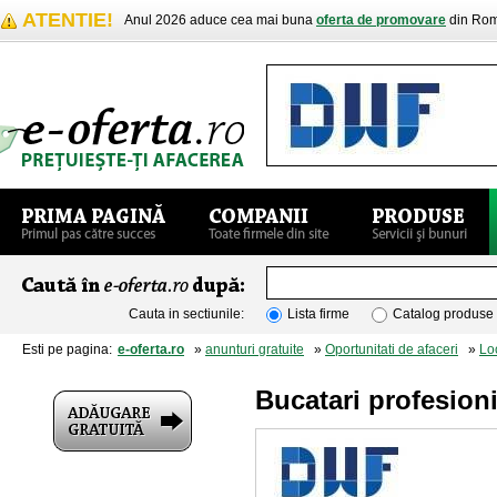
ATENTIE!
Anul 2026 aduce cea mai buna
oferta de promovare
din Rom
Cauta in sectiunile:
Lista firme
Catalog produse
Esti pe pagina:
e-oferta.ro
»
anunturi gratuite
»
Oportunitati de afaceri
»
Lo
Bucatari profesion