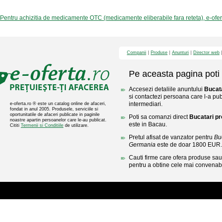
Pentru achizitia de medicamente OTC (medicamente eliberabile fara reteta), e-ofe
Companii
Produse
Anunturi
Director web
Pe aceasta pagina poti 
Accesezi detaliile anuntului
Bucata
si contactezi persoana care l-a publ
intermediari.
e-oferta.ro ® este un catalog online de afaceri,
fondat in anul 2005. Produsele, serviciile si
oportunitatile de afaceri publicate in paginile
Poti sa comanzi direct
Bucatari pr
noastre apartin persoanelor care le-au publicat.
este in Bacau.
Cititi
Termenii si Conditiile
de utilizare.
Pretul afisat de vanzator pentru
Buc
Germania
este de doar 1800 EUR.
Cauti firme care ofera produse sau 
pentru a obtine cele mai convenabi