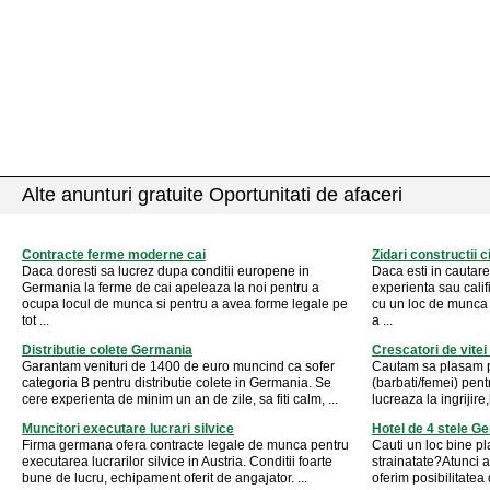
Alte anunturi gratuite Oportunitati de afaceri
Contracte ferme moderne cai
Zidari constructii c
Daca doresti sa lucrez dupa conditii europene in
Daca esti in cautare
Germania la ferme de cai apeleaza la noi pentru a
experienta sau calif
ocupa locul de munca si pentru a avea forme legale pe
cu un loc de munca 
tot ...
a ...
Distributie colete Germania
Crescatori de vite
Garantam venituri de 1400 de euro muncind ca sofer
Cautam sa plasam per
categoria B pentru distributie colete in Germania. Se
(barbati/femei) pen
cere experienta de minim un an de zile, sa fiti calm, ...
lucreaza la ingrijire
Muncitori executare lucrari silvice
Hotel de 4 stele G
Firma germana ofera contracte legale de munca pentru
Cauti un loc bine pla
executarea lucrarilor silvice in Austria. Conditii foarte
strainatate?Atunci a
bune de lucru, echipament oferit de angajator. ...
oferim posibilitatea