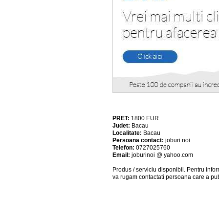
PRET:
1800
EUR
Judet:
Bacau
Localitate:
Bacau
Persoana contact:
joburi noi
Telefon:
0727025760
Email:
joburinoi @ yahoo.com
Produs / serviciu
disponibil
. Pentru info
va rugam contactati persoana care a pub