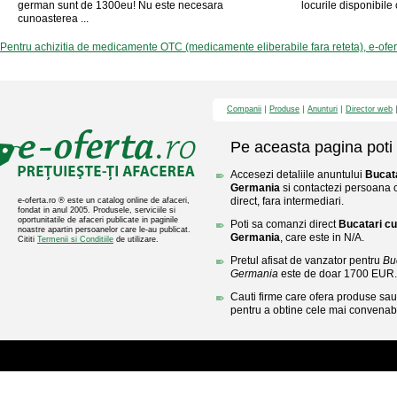
german sunt de 1300eu! Nu este necesara
locurile disponibile 
cunoasterea ...
Pentru achizitia de medicamente OTC (medicamente eliberabile fara reteta), e-ofe
Companii
Produse
Anunturi
Director web
Pe aceasta pagina poti 
Accesezi detaliile anuntului
Bucata
Germania
si contactezi persoana c
direct, fara intermediari.
e-oferta.ro ® este un catalog online de afaceri,
fondat in anul 2005. Produsele, serviciile si
oportunitatile de afaceri publicate in paginile
Poti sa comanzi direct
Bucatari cu
noastre apartin persoanelor care le-au publicat.
Germania
, care este in N/A.
Cititi
Termenii si Conditiile
de utilizare.
Pretul afisat de vanzator pentru
Bu
Germania
este de doar 1700 EUR.
Cauti firme care ofera produse sau 
pentru a obtine cele mai convenabi