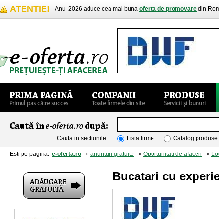
ATENTIE!
Anul 2026 aduce cea mai buna
oferta de promovare
din Rom
Cauta in sectiunile:
Lista firme
Catalog produse
Esti pe pagina:
e-oferta.ro
»
anunturi gratuite
»
Oportunitati de afaceri
»
Lo
Bucatari cu experi