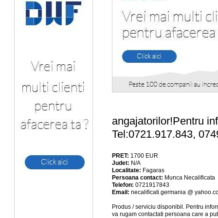
angajatorilor!Pentru in
Tel:0721.917.843, 074
PRET:
1700
EUR
Judet:
N/A
Localitate:
Fagaras
Persoana contact:
Munca Necalificata
Telefon:
0721917843
Email:
necalificati.germania @ yahoo.
Produs / serviciu
disponibil
. Pentru info
va rugam contactati persoana care a pub