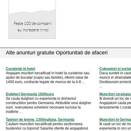
Alte anunturi gratuite Oportunitati de afaceri
Curatenie in hotel
Culegatori si sort
Angajam mucitori necalficati in hotel la curatenie sau
Daca sunteti in caut
ajutor de bucatar (cuplu sau familie), oferim salar de
muncii in strainatat
1400 euro, contracte legale de munca de la 4-8 ...
Desfasuram proiect
...
Dulgheri Germania 1600euro
Muncitori strainata
Se cauta dulgheri cu experienta in domeniul
Iti doresti un loc d
constructiilor pentru Germania. Atributiile unui dulgher
Angajatorii cauta pe
sunt : executarea schelelor necesare lucrului la
terasamente ( curatar
inaltime ...
Taietori de lemne, 1300eu/luna, Germania
Muncitori in German
Cautam muncitori necalificati pentru sectionarea
Iti cauti un loc de m
bustenilor cu toporul! Salariile oferite de angajatorul
experienta in nici 