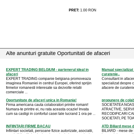
PRET:
1.00
RON
Alte anunturi gratuite Oportunitati de afaceri
EXPERT TRADING BELGIUM - partenerul ideal in
Manual specializat
afaceri
curatenie,,
EXPERT TRADING companie belgiana promoveaza
Consultant in afacer
imaginea Romaniei in centrul Europei, oferind sprijin
specializat despre c
firmelor romanesti interesate sa dezvolte relatii
afacere de curatenie
comerciale ...
Oportunitate de afaceri unica in Romania!
propunere de cola
Firma americana cauta colaboratori printre romani!
SOCIETATEA NOAS
Numara-te printre ei, nu rata aceasta ocazie! Invata
ATRACTIVE, SERVI
cum sa castigi in confortul casei tale lucrand 1 ora pe ...
RECODIFICARI CA
SOCIETATI, PE TOA
INFIINTARI FIRME BACAU
ATD Biliard mese de
Infiintari societati, persoane fizice autorizate, asociatii,
BILIARD - mese de b