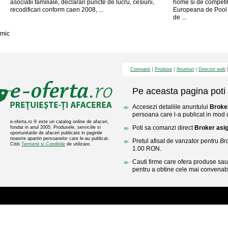
asociatii familiale, declarari puncte de lucru, cesiuni,
home si de competit
recodificari conform caen 2008, ...
Europeana de Pool 
de ...
mic
Companii
Produse
Anunturi
Director web
Pe aceasta pagina poti 
Accesezi detaliile anuntului
Broker
persoana care l-a publicat in mod di
e-oferta.ro ® este un catalog online de afaceri,
Poti sa comanzi direct
Broker asig
fondat in anul 2005. Produsele, serviciile si
oportunitatile de afaceri publicate in paginile
noastre apartin persoanelor care le-au publicat.
Pretul afisat de vanzator pentru
Br
Cititi
Termenii si Conditiile
de utilizare.
1.00 RON.
Cauti firme care ofera produse sau 
pentru a obtine cele mai convenabi